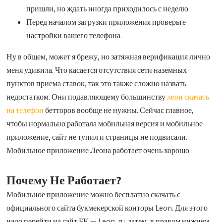
пришли, но ждать иногда приходилось с неделю.
Перед началом загрузки приложения проверьте
настройки вашего телефона.
Ну в общем, может я брежу, но затяжная верификация лично
меня удивила. Что касается отсутствия сети наземных
пунктов приема ставок, так это также сложно назвать
недостатком. Они подавляющему большинству
леон скачать
на телефон
бетторов вообще не нужны. Сейчас главное,
чтобы нормально работала мобильная версия и мобильное
приложение, сайт не тупил и страницы не подвисали.
Мобильное приложение Леона работает очень хорошо.
Почему Не Работает?
Мобильное приложение можно бесплатно скачать с
официального сайта букмекерской конторы Leon. Для этого
надо перейти на сайт БК — Leon. ru, затем, в правом нижнем