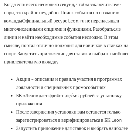
Когда есть всего несколько секунд, чтобы заключить live-
пари, это крайне неудобно. Поиск события по названию
командыОфициальный ресурс Leon. ru не перенасыщен
многочисленными опциями и функциями. Разобраться в
линии и найти необходимые события несложно. В этом
смысле, портал отлично подходит для новичков в ставках на
спорт. Запустить приложение для ставок и выбрать наиболее
привлекательную вкладку.
Акции – описания и правила участия в программах
лояльности и специальных промособытиях.
БК «Леон» дает фрибет pięćset рублей за установку
приложения.
После завершения установки вам останется только
зарегистрироваться и верифицироваться в БК Leon.
Запустить приложение для ставок и выбрать наиболее