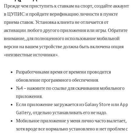
Прежде чем приступить к ставкам на спорт, создайте аккаунт
в ЦУПИС и пройдите верификацию личности в пункте
приема ставок. Установка клиента не отличается от
активации любого другого приложения или игры. Обратите
внимание, для полноценного использование мобильной
версии на вашем устройстве должна быть включена опция
«неизвестные источники».
Разработчиками время от времени проводится
обновление программного обеспечения.
№4 – нажмите по ссылке для скачивания мобильного
приложения.
Если приложение загружается из Galaxy Store или App
Gallery, отдельно устанавливать его не надо.
Мобильное приложение у меня лично часто вылетает,
хотя вроде все нормально установлено и нет проблем с