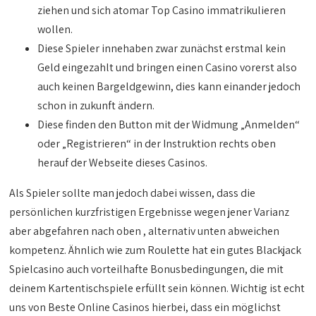
ziehen und sich atomar Top Casino immatrikulieren
wollen.
Diese Spieler innehaben zwar zunächst erstmal kein
Geld eingezahlt und bringen einen Casino vorerst also
auch keinen Bargeldgewinn, dies kann einander jedoch
schon in zukunft ändern.
Diese finden den Button mit der Widmung „Anmelden“
oder „Registrieren“ in der Instruktion rechts oben
herauf der Webseite dieses Casinos.
Als Spieler sollte man jedoch dabei wissen, dass die
persönlichen kurzfristigen Ergebnisse wegen jener Varianz
aber abgefahren nach oben , alternativ unten abweichen
kompetenz. Ähnlich wie zum Roulette hat ein gutes Blackjack
Spielcasino auch vorteilhafte Bonusbedingungen, die mit
deinem Kartentischspiele erfüllt sein können. Wichtig ist echt
uns von Beste Online Casinos hierbei, dass ein möglichst