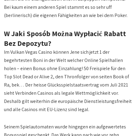
Bei kaum einem anderen Spiel stammt es so sehr uff
(berlinerisch) die eigenen Fähigkeiten an wie bei dem Poker.
W Jaki Sposób Można Wypłacić Rabatt
Bez Depozytu?
Im Vulkan Vegas Casino können Jene sich jetzt 1 der
begehrtesten Boni in der Welt welcher Online Spielhallen
holen – einen Bonus ohne Einzahlung! 50 Freispiele für den
Top Slot Dead or Alive 2, den Thronfolger von seiten Book of
Ra, bek… Der heisse Glücksspielstaatsvertrag vom Juli 2021
sieht Verbinden Casinos als legale Wettmöglichkeit vor.
Deshalb gilt weiterhin die europäische Dienstleistungsfreiheit
und alle Casinos mit EU-Lizenz sind legal.
Seinem Spielautomaten wurde hingegen ein aufgewertetes
Bonusspiel geschenkt. Das Werk kann nach wie vor zehn