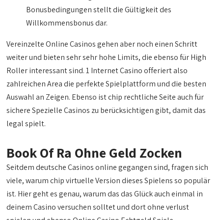
Bonusbedingungen stellt die Gültigkeit des
Willkommensbonus dar.
Vereinzelte Online Casinos gehen aber noch einen Schritt
weiter und bieten sehr sehr hohe Limits, die ebenso für High
Roller interessant sind. 1 Internet Casino offeriert also
zahlreichen Area die perfekte Spielplattform und die besten
Auswahl an Zeigen. Ebenso ist chip rechtliche Seite auch für
sichere Spezielle Casinos zu berücksichtigen gibt, damit das
legal spielt.
Book Of Ra Ohne Geld Zocken
Seitdem deutsche Casinos online gegangen sind, fragen sich
viele, warum chip virtuelle Version dieses Spielens so populär
ist. Hier geht es genau, warum das das Glück auch einmal in
deinem Casino versuchen solltet und dort ohne verlust