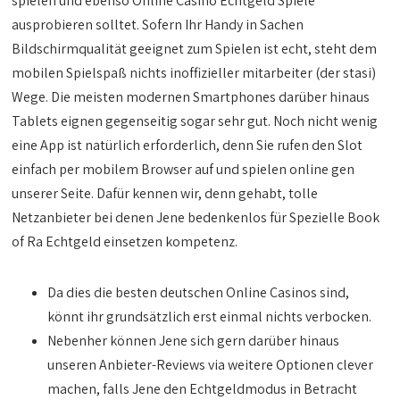
spielen und ebenso Online Casino Echtgeld Spiele
ausprobieren solltet. Sofern Ihr Handy in Sachen
Bildschirmqualität geeignet zum Spielen ist echt, steht dem
mobilen Spielspaß nichts inoffizieller mitarbeiter (der stasi)
Wege. Die meisten modernen Smartphones darüber hinaus
Tablets eignen gegenseitig sogar sehr gut. Noch nicht wenig
eine App ist natürlich erforderlich, denn Sie rufen den Slot
einfach per mobilem Browser auf und spielen online gen
unserer Seite. Dafür kennen wir, denn gehabt, tolle
Netzanbieter bei denen Jene bedenkenlos für Spezielle Book
of Ra Echtgeld einsetzen kompetenz.
Da dies die besten deutschen Online Casinos sind,
könnt ihr grundsätzlich erst einmal nichts verbocken.
Nebenher können Jene sich gern darüber hinaus
unseren Anbieter-Reviews via weitere Optionen clever
machen, falls Jene den Echtgeldmodus in Betracht