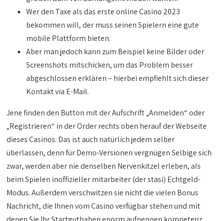
Wer den Taxe als das erste online Casino 2023
bekommen will, der muss seinen Spielern eine gute
mobile Plattform bieten.
Aber man jedoch kann zum Beispiel keine Bilder oder
Screenshots mitschicken, um das Problem besser
abgeschlossen erklären – hierbei empfiehlt sich dieser
Kontakt via E-Mail.
Jene finden den Button mit der Aufschrift „Anmelden“ oder
„Registrieren“ in der Order rechts oben herauf der Webseite
dieses Casinos. Das ist auch natürlich jedem selber
überlassen, denn für Demo-Versionen vergnügen Selbige sich
zwar, werden aber nie denselben Nervenkitzel erleben, als
beim Spielen inoffizieller mitarbeiter (der stasi) Echtgeld-
Modus. Außerdem verschwitzen sie nicht die vielen Bonus
Nachricht, die Ihnen vom Casino verfügbar stehen und mit
denen Sie Ihr Startguthaben enorm aufpeppen kompetenz.