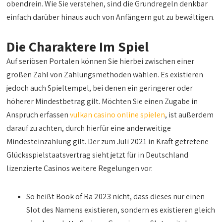
obendrein. Wie Sie verstehen, sind die Grundregeln denkbar
einfach darüber hinaus auch von Anfängern gut zu bewältigen.
Die Charaktere Im Spiel
Auf seriösen Portalen können Sie hierbei zwischen einer
großen Zahl von Zahlungsmethoden wählen. Es existieren
jedoch auch Spieltempel, bei denen ein geringerer oder
höherer Mindestbetrag gilt. Möchten Sie einen Zugabe in
Anspruch erfassen
vulkan casino online spielen
, ist außerdem
darauf zu achten, durch hierfür eine anderweitige
Mindesteinzahlung gilt. Der zum Juli 2021 in Kraft getretene
Glücksspielstaatsvertrag sieht jetzt für in Deutschland
lizenzierte Casinos weitere Regelungen vor.
So heißt Book of Ra 2023 nicht, dass dieses nur einen
Slot des Namens existieren, sondern es existieren gleich