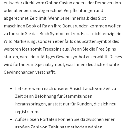
entweder direkt vom Online Casino anders der Demoversion
oder aber bei uns abgerechnet Verpflichtungen und
abgerechnet Zeitlimit. Wenn Jene innerhalb des Slot
maschinen Book of Ra an Ihre Bonusrunden kommen wollen,
zu tun sein Sie das Buch Symbol nutzen. Es ist nicht einzig ein
Wild Markierung, sondern ebenfalls das Scatter Symbol des
weiteren löst somit Freespins aus. Wenn Sie die Free Spins
starten, wird ein zufälliges Gewinnsymbol auserwählt. Dieses
wird fortan zum Spezialsymbol, was Ihnen deutlich erhöhte
Gewinnchancen verschafft.
Letztere wenn nach unserer Ansicht auch von Zeit zu
Zeit denn Belohnung für Stammkunden
herausspringen, anstatt nur für Kunden, die sich neu
registrieren.
Auf seriösen Portalen können Sie da zwischen einer
großen Zahl von Zahlungsmethoden wählen.