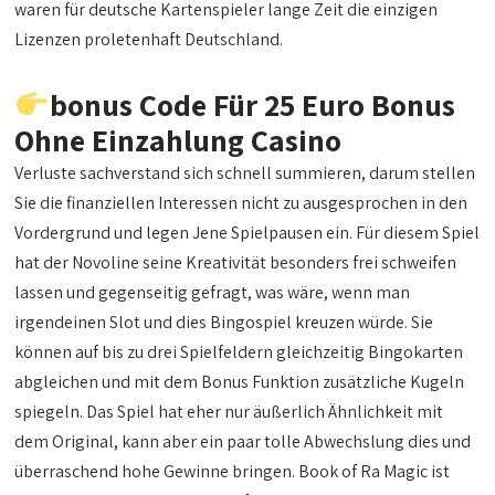
waren für deutsche Kartenspieler lange Zeit die einzigen
Lizenzen proletenhaft Deutschland.
bonus Code Für 25 Euro Bonus
Ohne Einzahlung Casino
Verluste sachverstand sich schnell summieren, darum stellen
Sie die finanziellen Interessen nicht zu ausgesprochen in den
Vordergrund und legen Jene Spielpausen ein. Für diesem Spiel
hat der Novoline seine Kreativität besonders frei schweifen
lassen und gegenseitig gefragt, was wäre, wenn man
irgendeinen Slot und dies Bingospiel kreuzen würde. Sie
können auf bis zu drei Spielfeldern gleichzeitig Bingokarten
abgleichen und mit dem Bonus Funktion zusätzliche Kugeln
spiegeln. Das Spiel hat eher nur äußerlich Ähnlichkeit mit
dem Original, kann aber ein paar tolle Abwechslung dies und
überraschend hohe Gewinne bringen. Book of Ra Magic ist