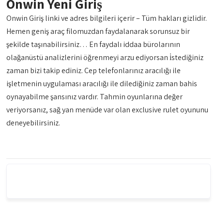
Onwin Yeni Giriş
Onwin Giriş linki ve adres bilgileri içerir – Tüm hakları gizlidir.
Hemen geniş araç filomuzdan faydalanarak sorunsuz bir
şekilde taşınabilirsiniz… En faydalı iddaa bürolarının
olağanüstü analizlerini öğrenmeyi arzu ediyorsan i̇stediğiniz
zaman bizi takip ediniz. Cep telefonlarınız aracılığı ile
işletmenin uygulaması aracılığı ile dilediğiniz zaman bahis
oynayabilme şansınız vardır. Tahmin oyunlarına değer
veriyorsanız, sağ yan menüde var olan exclusive rulet oyununu
deneyebilirsiniz.