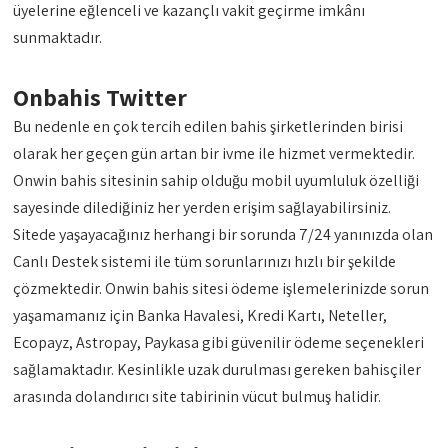
üyelerine eğlenceli ve kazançlı vakit geçirme imkânı
sunmaktadır.
Onbahis Twitter
Bu nedenle en çok tercih edilen bahis şirketlerinden birisi
olarak her geçen gün artan bir ivme ile hizmet vermektedir.
Onwin bahis sitesinin sahip olduğu mobil uyumluluk özelliği
sayesinde dilediğiniz her yerden erişim sağlayabilirsiniz.
Sitede yaşayacağınız herhangi bir sorunda 7/24 yanınızda olan
Canlı Destek sistemi ile tüm sorunlarınızı hızlı bir şekilde
çözmektedir. Onwin bahis sitesi ödeme işlemelerinizde sorun
yaşamamanız için Banka Havalesi, Kredi Kartı, Neteller,
Ecopayz, Astropay, Paykasa gibi güvenilir ödeme seçenekleri
sağlamaktadır. Kesinlikle uzak durulması gereken bahisçiler
arasında dolandırıcı site tabirinin vücut bulmuş halidir.