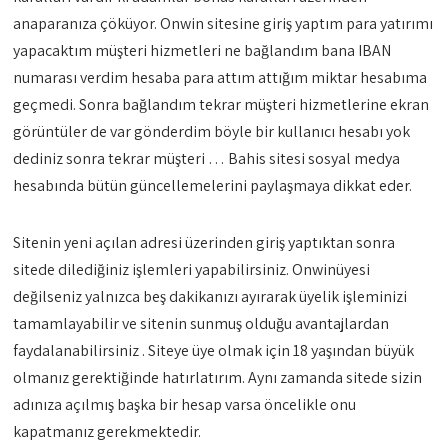
anaparanıza çöküyor. Onwin sitesine giriş yaptım para yatırımı
yapacaktım müşteri hizmetleri ne bağlandım bana IBAN
numarası verdim hesaba para attım attığım miktar hesabıma
geçmedi. Sonra bağlandım tekrar müşteri hizmetlerine ekran
görüntüler de var gönderdim böyle bir kullanıcı hesabı yok
dediniz sonra tekrar müşteri … Bahis sitesi sosyal medya
hesabında bütün güncellemelerini paylaşmaya dikkat eder.
Sitenin yeni açılan adresi üzerinden giriş yaptıktan sonra
sitede dilediğiniz işlemleri yapabilirsiniz. Onwinüyesi
değilseniz yalnızca beş dakikanızı ayırarak üyelik işleminizi
tamamlayabilir ve sitenin sunmuş olduğu avantajlardan
faydalanabilirsiniz . Siteye üye olmak için 18 yaşından büyük
olmanız gerektiğinde hatırlatırım. Aynı zamanda sitede sizin
adınıza açılmış başka bir hesap varsa öncelikle onu
kapatmanız gerekmektedir.