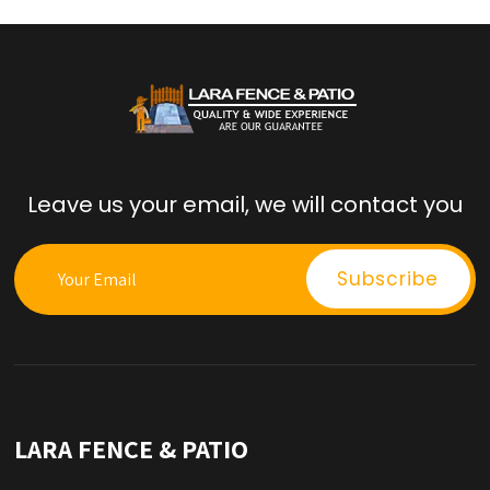
Leave us your email, we will contact you
LARA FENCE & PATIO