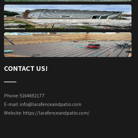
CONTACT US!
Phone: 5164692177
E-mail:
info@larafenceandpatio.com
Website:
https://larafenceandpatio.com/