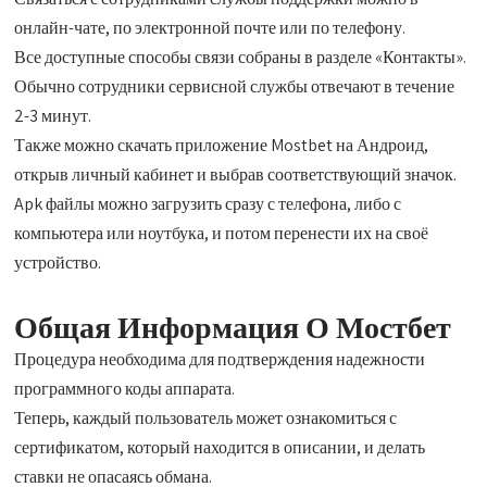
онлайн-чате, по электронной почте или по телефону.
Все доступные способы связи собраны в разделе «Контакты».
Обычно сотрудники сервисной службы отвечают в течение
2-3 минут.
Также можно скачать приложение Mostbet на Андроид,
открыв личный кабинет и выбрав соответствующий значок.
Apk файлы можно загрузить сразу с телефона, либо с
компьютера или ноутбука, и потом перенести их на своё
устройство.
Общая Информация О Мостбет
Процедура необходима для подтверждения надежности
программного коды аппарата.
Теперь, каждый пользователь может ознакомиться с
сертификатом, который находится в описании, и делать
ставки не опасаясь обмана.