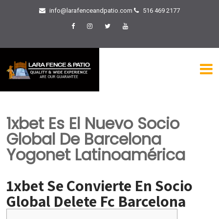
info@larafenceandpatio.com
516 469 2177
1xbet Es El Nuevo Socio
Global De Barcelona
Yogonet Latinoamérica
1xbet Se Convierte En Socio
Global Delete Fc Barcelona