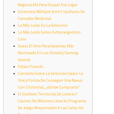
Negocia Afa Para Ocupar Ese Lugar
Esclerosis Múltiple (em) Y Usufructo De
Cannabis Medicinal
Lo Más Leído En La Selección
Lo Más Leído Sobre Futbolargentino
Com
Guess El Sitio Para Apuestas Más
Nominado En Los Globally Gaming
Awards
Fútbol Francés
Camiseta Sobre La Selección Spain: La
Única Forma De Conseguir Una Nueva
Con 3 Estrellas, ¿dónde Comprarla?
El Instituto Territorial De Lotería Y
Casinos De Misiones Lleva Su Programa
De Juego Responsable A Las Calles De