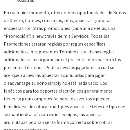
industria.
En cualquier momento, ofreceremos oportunidades de Bonos
de Dinero, botines, concursos, rifas, apuestas gratuitas,
encuestas con otras promociones (cada una de ellas, una
“Promoción”) a new través de mis Servicios. Todas las
Promociones estarán regidas por reglas específicas
adicionales a mis presentes Términos, con dichas reglas
adicionales se incorporan por el presente información a los
presentes Términos. Pedir a new los jugadores la cual se
acerquen a new las apuestas acumuladas para jugar
disadvantage su bono simply no está nada vacio. Los
fanáticos para los deportes electrónicos generalmente
tienen la gran comprensión para los eventos y pueden
beneficiarse de colocar múltiples apuestas. Si eres de tipo que
se mantiene al día con varios equipos, las apuestas
acumuladas podrían ser la forma correcta sobre cobrar