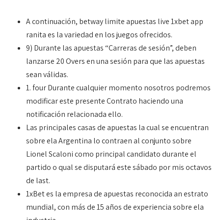
A continuación, betway limite apuestas live 1xbet app
ranita es la variedad en los juegos ofrecidos.
9) Durante las apuestas “Carreras de sesión”, deben
lanzarse 20 Overs en una sesión para que las apuestas
sean válidas.
1. four Durante cualquier momento nosotros podremos
modificar este presente Contrato haciendo una
notificación relacionada ello.
Las principales casas de apuestas la cual se encuentran
sobre ela Argentina lo contraen al conjunto sobre
Lionel Scaloni como principal candidato durante el
partido o qual se disputará este sábado por mis octavos
de last.
1xBet es la empresa de apuestas reconocida an estrato
mundial, con más de 15 años de experiencia sobre ela