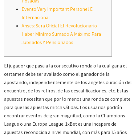
Posadas
Evento Very Important Personel E
Internacional
Anses: Sera Oficial El Revolucionario
Haber Mínimo Sumado A Máximo Para
Jubilados Y Pensionados
El jugador que pasa a la consecutivo ronda o la cual gana el
certamen debe ser avaliado como el ganador de la
apostando, independientemente de los angeles duración del
encuentro, de los retiros, de las descalificaciones, etc. Estas
apuestas necesitan que por lo menos una ronda ze complete
para que las apuestas mitch válidas. Los usuarios podrán
encontrar eventos de gran magnitud, como la Champions
League o una Europa League. 1xBet es una incapere de
apuestas reconocida a nivel mundial, con más para 15 años