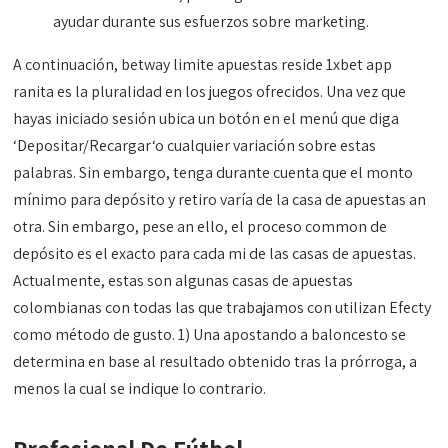
ayudar durante sus esfuerzos sobre marketing.
A continuación, betway limite apuestas reside 1xbet app
ranita es la pluralidad en los juegos ofrecidos. Una vez que
hayas iniciado sesión ubica un botón en el menú que diga
‘Depositar/Recargar‘o cualquier variación sobre estas
palabras. Sin embargo, tenga durante cuenta que el monto
mínimo para depósito y retiro varía de la casa de apuestas an
otra. Sin embargo, pese an ello, el proceso common de
depósito es el exacto para cada mi de las casas de apuestas.
Actualmente, estas son algunas casas de apuestas
colombianas con todas las que trabajamos con utilizan Efecty
como método de gusto. 1) Una apostando a baloncesto se
determina en base al resultado obtenido tras la prórroga, a
menos la cual se indique lo contrario.