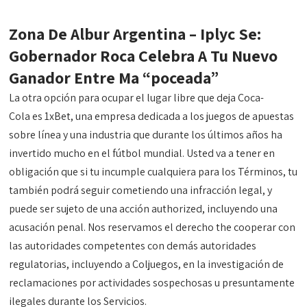
Zona De Albur Argentina – Iplyc Se:
Gobernador Roca Celebra A Tu Nuevo
Ganador Entre Ma “poceada”
La otra opción para ocupar el lugar libre que deja Coca-
Cola es 1xBet, una empresa dedicada a los juegos de apuestas
sobre línea y una industria que durante los últimos años ha
invertido mucho en el fútbol mundial. Usted va a tener en
obligación que si tu incumple cualquiera para los Términos, tu
también podrá seguir cometiendo una infracción legal, y
puede ser sujeto de una acción authorized, incluyendo una
acusación penal. Nos reservamos el derecho the cooperar con
las autoridades competentes con demás autoridades
regulatorias, incluyendo a Coljuegos, en la investigación de
reclamaciones por actividades sospechosas u presuntamente
ilegales durante los Servicios.