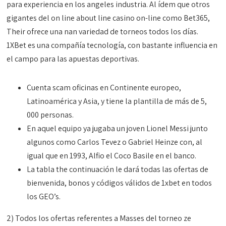
para experiencia en los angeles industria. Al ídem que otros
gigantes del on line about line casino on-line como Bet365,
Their ofrece una nan variedad de torneos todos los días.
1XBet es una compañía tecnología, con bastante influencia en
el campo para las apuestas deportivas.
Cuenta scam oficinas en Continente europeo,
Latinoamérica y Asia, y tiene la plantilla de más de 5,
000 personas.
En aquel equipo ya jugaba un joven Lionel Messi junto
algunos como Carlos Tevez o Gabriel Heinze con, al
igual que en 1993, Alfio el Coco Basile en el banco.
La tabla the continuación le dará todas las ofertas de
bienvenida, bonos y códigos válidos de 1xbet en todos
los GEO’s.
2) Todos los ofertas referentes a Masses del torneo ze