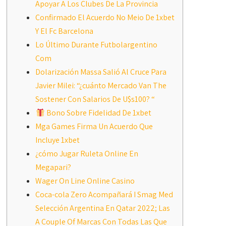
Apoyar A Los Clubes De La Provincia
Confirmado El Acuerdo No Meio De 1xbet
Y El Fc Barcelona
Lo Último Durante Futbolargentino
Com
Dolarización Massa Salió Al Cruce Para
Javier Milei: “¿cuánto Mercado Van The
Sostener Con Salarios De U$s100? “
Bono Sobre Fidelidad De 1xbet
Mga Games Firma Un Acuerdo Que
Incluye 1xbet
¿cómo Jugar Ruleta Online En
Megapari?
Wager On Line Online Casino
Coca-cola Zero Acompañará I Smag Med
Selección Argentina En Qatar 2022; Las
A Couple Of Marcas Con Todas Las Que