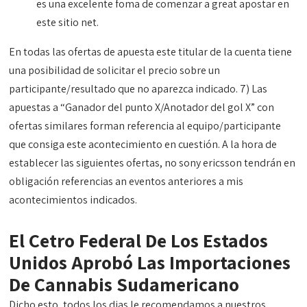
es una excelente foma de comenzar a great apostar en
este sitio net.
En todas las ofertas de apuesta este titular de la cuenta tiene
una posibilidad de solicitar el precio sobre un
participante/resultado que no aparezca indicado. 7) Las
apuestas a “Ganador del punto X/Anotador del gol X” con
ofertas similares forman referencia al equipo/participante
que consiga este acontecimiento en cuestión. A la hora de
establecer las siguientes ofertas, no sony ericsson tendrán en
obligación referencias an eventos anteriores a mis
acontecimientos indicados.
El Cetro Federal De Los Estados
Unidos Aprobó Las Importaciones
De Cannabis Sudamericano
Dicho esto, todos los dias le recomendamos a nuestros