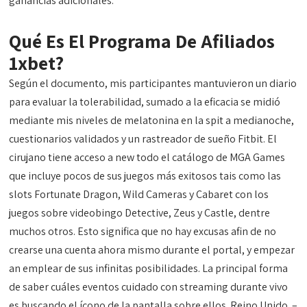
ganancias adicionales.
Qué Es El Programa De Afiliados
1xbet?
Según el documento, mis participantes mantuvieron un diario
para evaluar la tolerabilidad, sumado a la eficacia se midió
mediante mis niveles de melatonina en la spit a medianoche,
cuestionarios validados y un rastreador de sueño Fitbit. El
cirujano tiene acceso a new todo el catálogo de MGA Games
que incluye pocos de sus juegos más exitosos tais como las
slots Fortunate Dragon, Wild Cameras y Cabaret con los
juegos sobre videobingo Detective, Zeus y Castle, dentre
muchos otros. Esto significa que no hay excusas afin de no
crearse una cuenta ahora mismo durante el portal, y empezar
an emplear de sus infinitas posibilidades. La principal forma
de saber cuáles eventos cuidado con streaming durante vivo
es buscando el ícono de la pantalla sobre ellos. Reino Unido. –