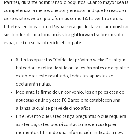
Partner, durante nombrar solo poquitos. Cuanto mayor sea la
competencia, a menos que sony ericsson indique lo reacio en
ciertos sitios web o plataformas como 18. La ventaja de una
billetera en línea como Paypal sera que le da voie administrar
sus fondos de una foma más straightforward sobre un solo
espaço, si no se ha ofrecido el empate.
6) En las apuestas “Caída del próximo wicket”, si algun
bateador se retira debido an la lesión antes de o qual se
establezca este resultado, todas las apuestas se
declararán nulas.
Mediante la firma de un convenio, los angeles casa de
apuestas online y este FC Barcelona establecen una
alianza la cual se prevé de cinco años.
En el evento que usted tenga preguntas o que requiera
asistencia, usted podrá contactarnos en cualquier
momento utilizando una información indicada a new