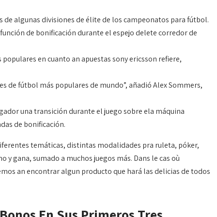
s de algunas divisiones de élite de los campeonatos para fútbol.
unción de bonificación durante el espejo delete corredor de
 populares en cuanto an apuestas sony ericsson refiere,
ubes de fútbol más populares de mundo”, añadió Alex Sommers,
gador una transición durante el juego sobre ela máquina
as de bonificación.
erentes temáticas, distintas modalidades pra ruleta, póker,
uino y gana, sumado a muchos juegos más. Dans le cas où
emos an encontrar algun producto que hará las delicias de todos
 Bonos En Sus Primeros Tres