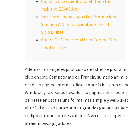
Cupón De Descuento 1xbet Bono De
Inclusive 28600 Ars
Descubre Todas Todas Las Promociones
Sumado A New Descuentos En Exista
Sitio Lilibet
Cupón De Deducción Lsbet Combo Para
Los 4 Mejores
Además, los angeles publicidad de 1xBet se podrá mi
club en este Campeonato de Francia, sumado an mi co
desde la página internet oficial sobre 1xbet para di
Windows y iOS. Serás llevado a la página sobre bonos
de Neteller. Esta es una forma más simple y well-li
abrirá el acceso para obtener grandes ganancias. A
códigos promocionales válidos. A veces, los angeles
atraer nuevos jugadores.