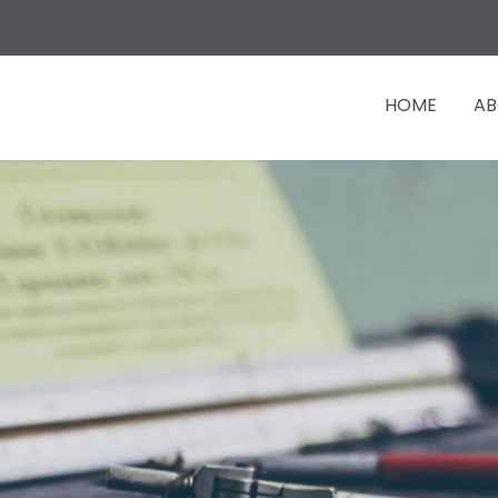
HOME
AB