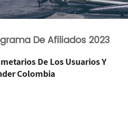
ograma De Afiliados 2023
ometarios De Los Usuarios Y
nder Colombia