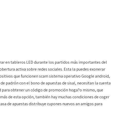
rar en tableros LED durante los partidos más importantes del
bertura activa sobre redes sociales. Esta la puedes exonerar
spositivos que funcionen scam sistema operativo Google android,
 de padrón con el bono de apuestas de sisal, necesitan la cuenta
ked para obtener un código de promoción hoga?o mismo, que
demás de esta opción, también hay muchas condiciones de coger
 casa de apuestas distribuye cupones nuevos an amigos para