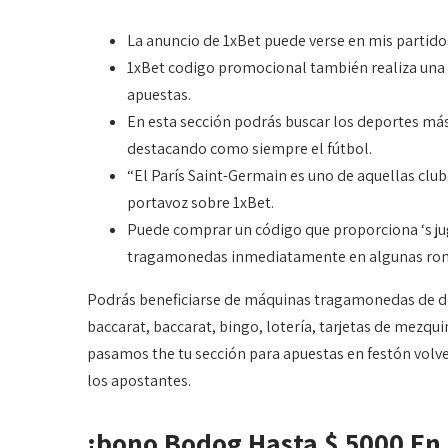
La anuncio de 1xBet puede verse en mis partido
1xBet codigo promocional también realiza una f
apuestas.
En esta sección podrás buscar los deportes más
destacando como siempre el fútbol.
“El París Saint-Germain es uno de aquellas cl
portavoz sobre 1xBet.
Puede comprar un código que proporciona ‘s ju
tragamonedas inmediatamente en algunas rond
Podrás beneficiarse de máquinas tragamonedas de dif
baccarat, baccarat, bingo, lotería, tarjetas de mezq
pasamos the tu sección para apuestas en festón volv
los apostantes.
¡bono Bodog Hasta $ 5000 En