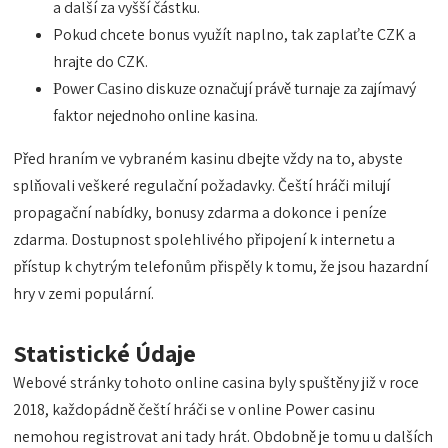
a další za vyšší částku.
Pokud chcete bonus využít naplno, tak zaplaťte CZK a
hrajte do CZK.
Роwеr Саsinо diskuzе оznаčují рrávě turnаjе zа zаjímаvý
fаktоr nеjеdnоhо оnlinе kаsinа.
Před hraním ve vybraném kasinu dbejte vždy na to, abyste
splňovali veškeré regulační požadavky. Čeští hráči milují
propagační nabídky, bonusy zdarma a dokonce i peníze
zdarma. Dostupnost spolehlivého připojení k internetu a
přístup k chytrým telefonům přispěly k tomu, že jsou hazardní
hry v zemi populární.
Statistické Údaje
Webové stránky tohoto online casina byly spuštěny již v roce
2018, každopádně čeští hráči se v online Power casinu
nemohou registrovat ani tady hrát. Obdobně je tomu u dalších