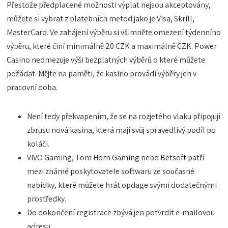
Přestože předplacené možnosti výplat nejsou akceptovány,
můžete si vybrat z platebních metod jako je Visa, Skrill,
MasterCard. Ve zahájení výběru si všimněte omezení týdenního
výběru, které činí minimálně 20 CZK a maximálně CZK. Power
Casino neomezuje výši bezplatných výběrů o které můžete
požádat. Mějte na paměti, že kasino provádí výběry jen v
pracovní doba.
Není tedy překvapením, že se na rozjetého vlaku připojují
zbrusu nová kasina, která mají svůj spravedlivý podíl po
koláči.
VIVO Gaming, Tom Horn Gaming nebo Betsoft patří
mezi známé poskytovatele softwaru ze současné
nabídky, které můžete hrát opdage svými dodatečnými
prostředky.
Do dokončení registrace zbývá jen potvrdit e-mailovou
adresu.