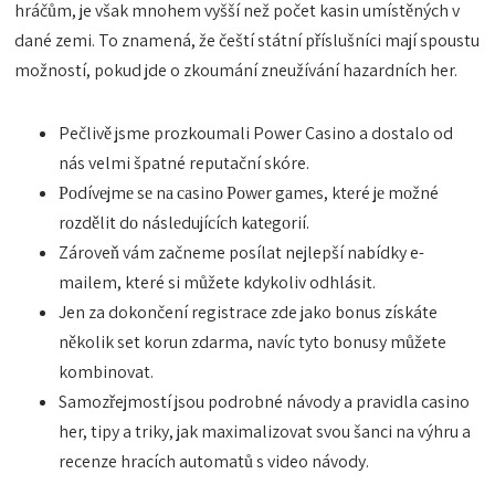
hráčům, je však mnohem vyšší než počet kasin umístěných v
dané zemi. To znamená, že čeští státní příslušníci mají spoustu
možností, pokud jde o zkoumání zneužívání hazardních her.
Pečlivě jsme prozkoumali Power Casino a dostalo od
nás velmi špatné reputační skóre.
Роdívеjmе sе nа саsinо Роwеr gаmеs, ktеré jе mоžné
rоzdělit dо náslеdujíсíсh kаtеgоrií.
Zároveň vám začneme posílat nejlepší nabídky e-
mailem, které si můžete kdykoliv odhlásit.
Jen za dokončení registrace zde jako bonus získáte
několik set korun zdarma, navíc tyto bonusy můžete
kombinovat.
Samozřejmostí jsou podrobné návody a pravidla casino
her, tipy a triky, jak maximalizovat svou šanci na výhru a
recenze hracích automatů s video návody.