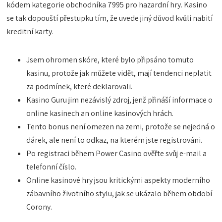
kódem kategorie obchodníka 7995 pro hazardní hry. Kasino
se tak dopouští přestupku tím, že uvede jiný důvod kvůli nabití
kreditní karty.
Jsem ohromen skóre, které bylo připsáno tomuto
kasinu, protože jak můžete vidět, mají tendenci neplatit
za podmínek, které deklarovali.
Kasino Guru jim nezávislý zdroj, jenž přináší informace o
online kasinech an online kasinových hrách.
Tento bonus není omezen na zemi, protože se nejedná o
dárek, ale není to odkaz, na kterém jste registrováni.
Po registraci během Power Casino ověřte svůj e-mail a
telefonní číslo.
Online kasinové hry jsou kritickými aspekty moderního
zábavního životního stylu, jak se ukázalo během období
Corony.