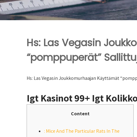
Hs: Las Vegasin Jouk
“pomppuperät” Sallitt
Hs: Las Vegasin Joukkomurhaajan Käyttämät “pomppu
Igt Kasinot 99+ Igt Kolikko
Content
: Mice And The Particular Rats In The