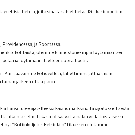
äydellisia tietoja, joita sinä tarvitset tietää IGT kasinopelien
, Providencessa, ja Roomassa.
ja henkilökohtaista, olemme kiinnostuneempia löytämään sen,
pelaajia löytämään itselleen sopivat pelit.
inen. Kun saavumme kotiovellesi, lähettimme jättää ensin
a tämän jälkeen ottaa parin
ia harva tulee ajatelleeksi kasinomarkkinoita sijoituksellisesta
ä ulkomaiset nettikasinot saavat  ainakin vielä toistaiseksi 
 tehnyt “Kotiinkuljetus Helsinkiin” tilauksen oletamme