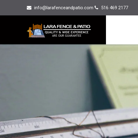
info@larafenceandpatio.com
516 469 2177