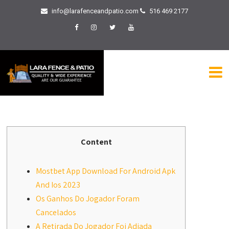
info@larafenceandpatio.com
516 469 2177
Content
Mostbet App Download For Android Apk
And Ios 2023
Os Ganhos Do Jogador Foram
Cancelados
A Retirada Do Jogador Foi Adiada