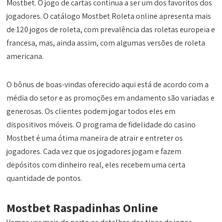
Mostbet. O jogo de cartas continua a ser um dos favoritos dos
jogadores. O catálogo Mostbet Roleta online apresenta mais
de 120 jogos de roleta, com prevalência das roletas europeia e
francesa, mas, ainda assim, com algumas versões de roleta
americana.
O bônus de boas-vindas oferecido aqui está de acordo com a
média do setor e as promoções em andamento são variadas e
generosas. Os clientes podem jogar todos eles em
dispositivos móveis. O programa de fidelidade do casino
Mostbet é uma ótima maneira de atrair e entreter os
jogadores. Cada vez que os jogadores jogam e fazem
depósitos com dinheiro real, eles recebem uma certa
quantidade de pontos.
Mostbet Raspadinhas Online