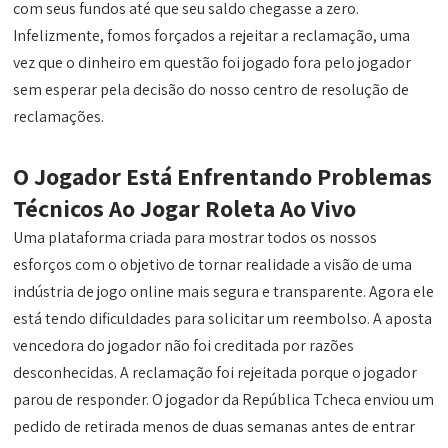
com seus fundos até que seu saldo chegasse a zero.
Infelizmente, fomos forçados a rejeitar a reclamação, uma
vez que o dinheiro em questão foi jogado fora pelo jogador
sem esperar pela decisão do nosso centro de resolução de
reclamações.
O Jogador Está Enfrentando Problemas
Técnicos Ao Jogar Roleta Ao Vivo
Uma plataforma criada para mostrar todos os nossos
esforços com o objetivo de tornar realidade a visão de uma
indústria de jogo online mais segura e transparente. Agora ele
está tendo dificuldades para solicitar um reembolso. A aposta
vencedora do jogador não foi creditada por razões
desconhecidas. A reclamação foi rejeitada porque o jogador
parou de responder. O jogador da República Tcheca enviou um
pedido de retirada menos de duas semanas antes de entrar