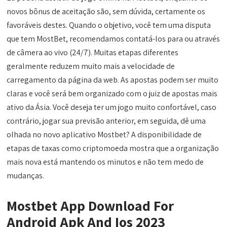
novos bônus de aceitação são, sem dúvida, certamente os
favoráveis ​​destes. Quando o objetivo, você tem uma disputa
que tem MostBet, recomendamos contatá-los para ou através
de câmera ao vivo (24/7). Muitas etapas diferentes
geralmente reduzem muito mais a velocidade de
carregamento da página da web. As apostas podem ser muito
claras e você será bem organizado com o juiz de apostas mais
ativo da Ásia. Você deseja ter um jogo muito confortável, caso
contrário, jogar sua previsão anterior, em seguida, dê uma
olhada no novo aplicativo Mostbet? A disponibilidade de
etapas de taxas como criptomoeda mostra que a organização
mais nova está mantendo os minutos e não tem medo de
mudanças.
Mostbet App Download For
Android Apk And Ios 2023