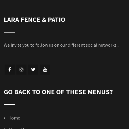
LARA FENCE & PATIO
We invite you to follow us on our different social networks...
GO BACK TO ONE OF THESE MENUS?
Home