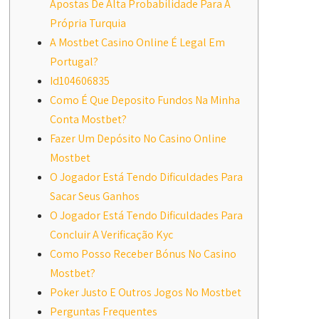
Apostas De Alta Probabilidade Para A
Própria Turquia
A Mostbet Casino Online É Legal Em
Portugal?
Id104606835
Como É Que Deposito Fundos Na Minha
Conta Mostbet?
Fazer Um Depósito No Casino Online
Mostbet
O Jogador Está Tendo Dificuldades Para
Sacar Seus Ganhos
O Jogador Está Tendo Dificuldades Para
Concluir A Verificação Kyc
Como Posso Receber Bónus No Casino
Mostbet?
Poker Justo E Outros Jogos No Mostbet
Perguntas Frequentes