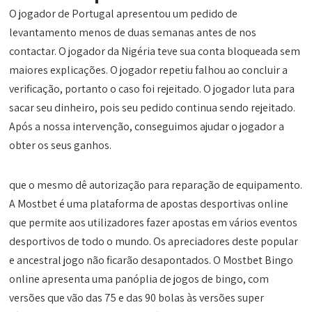
O jogador de Portugal apresentou um pedido de
levantamento menos de duas semanas antes de nos
contactar. O jogador da Nigéria teve sua conta bloqueada sem
maiores explicações. O jogador repetiu falhou ao concluir a
verificação, portanto o caso foi rejeitado. O jogador luta para
sacar seu dinheiro, pois seu pedido continua sendo rejeitado.
Após a nossa intervenção, conseguimos ajudar o jogador a
obter os seus ganhos.
que o mesmo dê autorização para reparação de equipamento.
A Mostbet é uma plataforma de apostas desportivas online
que permite aos utilizadores fazer apostas em vários eventos
desportivos de todo o mundo. Os apreciadores deste popular
e ancestral jogo não ficarão desapontados. O Mostbet Bingo
online apresenta uma panóplia de jogos de bingo, com
versões que vão das 75 e das 90 bolas às versões super