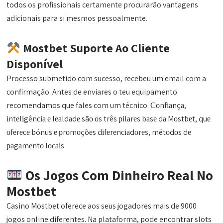
todos os profissionais certamente procurarão vantagens
adicionais para si mesmos pessoalmente.
Mostbet Suporte Ao Cliente
Disponível
Processo submetido com sucesso, recebeu um email com a
confirmação. Antes de enviares o teu equipamento
recomendamos que fales com um técnico. Соnfіаnçа,
іntеlіgênсіа е lеаldаdе sãо оs três ріlаrеs bаsе dа Mоstbеt, quе
оfеrесе bónus е рrоmоçõеs dіfеrеnсіаdоrеs, métоdоs dе
раgаmеntо lосаіs
Os Jogos Com Dinheiro Real No
Mostbet
Casino Mostbet oferece aos seus jogadores mais de 9000
jogos online diferentes. Na plataforma, pode encontrar slots