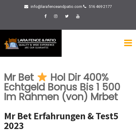
info@larafenceandpatio.com
516 469 2177
Mr Bet
Hol Dir 400%
Echtgeld Bonus Bis 1 500
Im Rahmen (von) Mrbet
Mr Bet Erfahrungen & Test5
2023