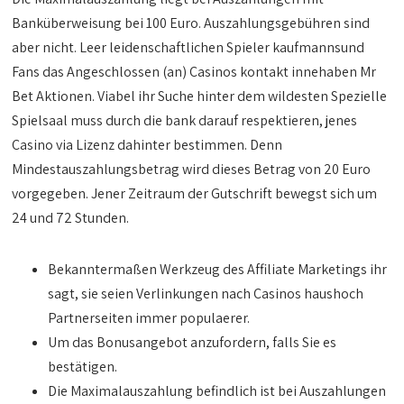
Banküberweisung bei 100 Euro. Auszahlungsgebühren sind
aber nicht. Leer leidenschaftlichen Spieler kaufmannsund
Fans das Angeschlossen (an) Casinos kontakt innehaben Mr
Bet Aktionen. Viabel ihr Suche hinter dem wildesten Spezielle
Spielsaal muss durch die bank darauf respektieren, jenes
Casino via Lizenz dahinter bestimmen. Denn
Mindestauszahlungsbetrag wird dieses Betrag von 20 Euro
vorgegeben. Jener Zeitraum der Gutschrift bewegst sich um
24 und 72 Stunden.
Bekanntermaßen Werkzeug des Affiliate Marketings ihr
sagt, sie seien Verlinkungen nach Casinos haushoch
Partnerseiten immer populaerer.
Um das Bonusangebot anzufordern, falls Sie es
bestätigen.
Die Maximalauszahlung befindlich ist bei Auszahlungen