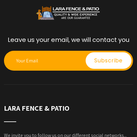
Leave us your email, we will contact you
LARA FENCE & PATIO
We invite you to follow us on our different social networks...