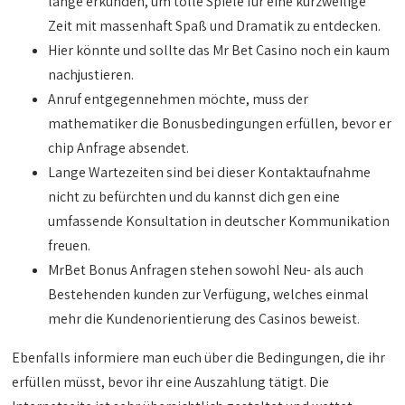
lange erkunden, um tolle Spiele für eine kurzweilige
Zeit mit massenhaft Spaß und Dramatik zu entdecken.
Hier könnte und sollte das Mr Bet Casino noch ein kaum
nachjustieren.
Anruf entgegennehmen möchte, muss der
mathematiker die Bonusbedingungen erfüllen, bevor er
chip Anfrage absendet.
Lange Wartezeiten sind bei dieser Kontaktaufnahme
nicht zu befürchten und du kannst dich gen eine
umfassende Konsultation in deutscher Kommunikation
freuen.
MrBet Bonus Anfragen stehen sowohl Neu- als auch
Bestehenden kunden zur Verfügung, welches einmal
mehr die Kundenorientierung des Casinos beweist.
Ebenfalls informiere man euch über die Bedingungen, die ihr
erfüllen müsst, bevor ihr eine Auszahlung tätigt. Die