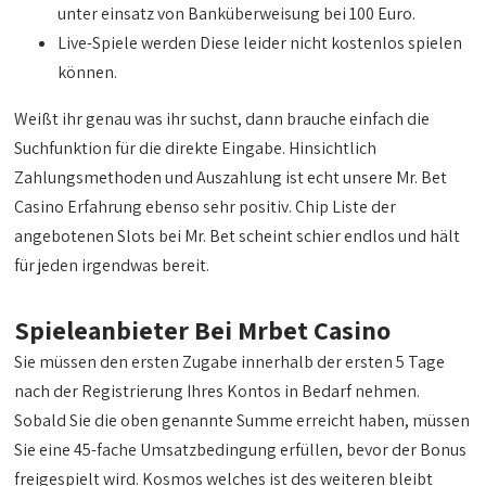
unter einsatz von Banküberweisung bei 100 Euro.
Live-Spiele werden Diese leider nicht kostenlos spielen
können.
Weißt ihr genau was ihr suchst, dann brauche einfach die
Suchfunktion für die direkte Eingabe. Hinsichtlich
Zahlungsmethoden und Auszahlung ist echt unsere Mr. Bet
Casino Erfahrung ebenso sehr positiv. Chip Liste der
angebotenen Slots bei Mr. Bet scheint schier endlos und hält
für jeden irgendwas bereit.
Spieleanbieter Bei Mrbet Casino
Sie müssen den ersten Zugabe innerhalb der ersten 5 Tage
nach der Registrierung Ihres Kontos in Bedarf nehmen.
Sobald Sie die oben genannte Summe erreicht haben, müssen
Sie eine 45-fache Umsatzbedingung erfüllen, bevor der Bonus
freigespielt wird. Kosmos welches ist des weiteren bleibt