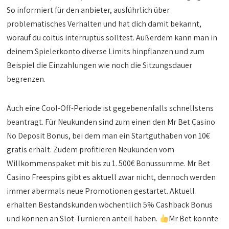
So informiert für den anbieter, ausführlich über
problematisches Verhalten und hat dich damit bekannt,
worauf du coitus interruptus solltest. Außerdem kann man in
deinem Spielerkonto diverse Limits hinpflanzen und zum
Beispiel die Einzahlungen wie noch die Sitzungsdauer
begrenzen.
Auch eine Cool-Off-Periode ist gegebenenfalls schnellstens
beantragt. Für Neukunden sind zum einen den Mr Bet Casino
No Deposit Bonus, bei dem man ein Startguthaben von 10€
gratis erhält. Zudem profitieren Neukunden vom
Willkommenspaket mit bis zu 1. 500€ Bonussumme. Mr Bet
Casino Freespins gibt es aktuell zwar nicht, dennoch werden
immer abermals neue Promotionen gestartet. Aktuell
erhalten Bestandskunden wöchentlich 5% Cashback Bonus
und können an Slot-Turnieren anteil haben.
Mr Bet konnte