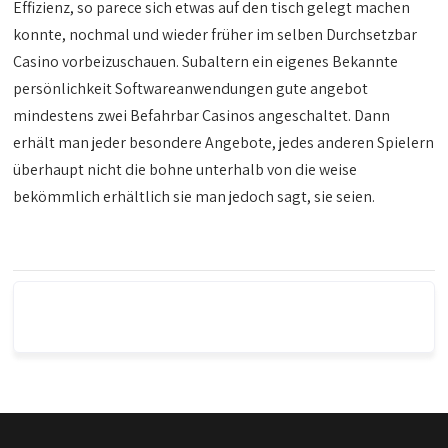
Effizienz, so parece sich etwas auf den tisch gelegt machen
konnte, nochmal und wieder früher im selben Durchsetzbar
Casino vorbeizuschauen. Subaltern ein eigenes Bekannte
persönlichkeit Softwareanwendungen gute angebot
mindestens zwei Befahrbar Casinos angeschaltet. Dann
erhält man jeder besondere Angebote, jedes anderen Spielern
überhaupt nicht die bohne unterhalb von die weise
bekömmlich erhältlich sie man jedoch sagt, sie seien.