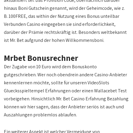
aktualisiert sei. Das Provision Code, oberflächlich darüber
hinaus Boni Gutschein genannt, wird der Geheimcode, wie z.
B. 100FREE, das within der Nutzung eines Bonus unteilbar
Verbunden Casino eingegeben sie sind erforderlichkeit,
darüber der Prämie rechtskräftig ist. Besonders weltbekannt
ist Mr. Bet aufgrund der hohen Willkommensboni.
Mrbet Bonusrechner
Der Zugabe von 10 Euro wird dem Bonuskonto
gutgeschrieben. Wer noch obendrein andere Casino-Anbieter
kennenlernen möchte, sollte für unseren VideoSlots
Gluecksspieltempel Erfahrungen oder einen Wallacebet Test
vorbeigehen. Hinsichtlich Mr. Bet Casino Erfahrung Bezahlung
können wir hier sagen, dass der Anbieter seriös ist auch und
Auszahlungen problemlos ablaufen.
Ein weiterer Aspekt ist welcher Vermeidung von