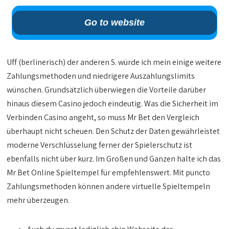
Go to website
Uff (berlinerisch) der anderen S. würde ich mein einige weitere
Zahlungsmethoden und niedrigere Auszahlungslimits
wünschen. Grundsätzlich überwiegen die Vorteile darüber
hinaus diesem Casino jedoch eindeutig. Was die Sicherheit im
Verbinden Casino angeht, so muss Mr Bet den Vergleich
überhaupt nicht scheuen. Den Schutz der Daten gewährleistet
moderne Verschlüsselung ferner der Spielerschutz ist
ebenfalls nicht über kurz. Im Großen und Ganzen halte ich das
Mr Bet Online Spieltempel für empfehlenswert. Mit puncto
Zahlungsmethoden können andere virtuelle Spieltempeln
mehr überzeugen.