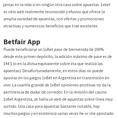
jamas en la vida vi en ningún otra casa sobre apuestas. 1xbet
es sitio web realmente reconocido y efusivo que ofrece la
amplia variedad de apuestas; con ofertas y promociones
atractivas y numerosos beneficios que trae excelente.
Betfair App
Puede beneficiarse un 1xBet pase de bienvenida de 100%
desde este primer depósito, la adición máximo de pase es de
144 $ (o en la divisa equivalente sobre ela que realiza las
apuestas). Desafortunadamente, en estos dias no puede
apostar en los juegos 1xBet en Argentina en transmisión en
vivo. La cuantía grande de 1xBet opiniones positivas no da la
pertinencia de dudar de corredor. En la revisión del casino
1xBet Argentina, ze halla un web de apuestas sobre línea muy
surtido. Una casa para apuestas bastante notable, hay
muchos juegos y en existencia varias veces he or she apostado.