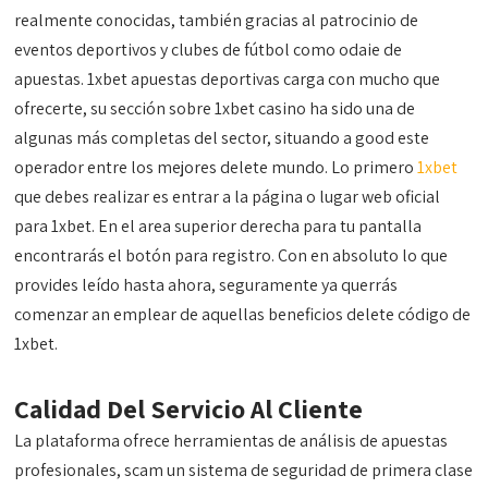
realmente conocidas, también gracias al patrocinio de
eventos deportivos y clubes de fútbol como odaie de
apuestas. 1xbet apuestas deportivas carga con mucho que
ofrecerte, su sección sobre 1xbet casino ha sido una de
algunas más completas del sector, situando a good este
operador entre los mejores delete mundo. Lo primero
1xbet
que debes realizar es entrar a la página o lugar web oficial
para 1xbet. En el area superior derecha para tu pantalla
encontrarás el botón para registro. Con en absoluto lo que
provides leído hasta ahora, seguramente ya querrás
comenzar an emplear de aquellas beneficios delete código de
1xbet.
Calidad Del Servicio Al Cliente
La plataforma ofrece herramientas de análisis de apuestas
profesionales, scam un sistema de seguridad de primera clase