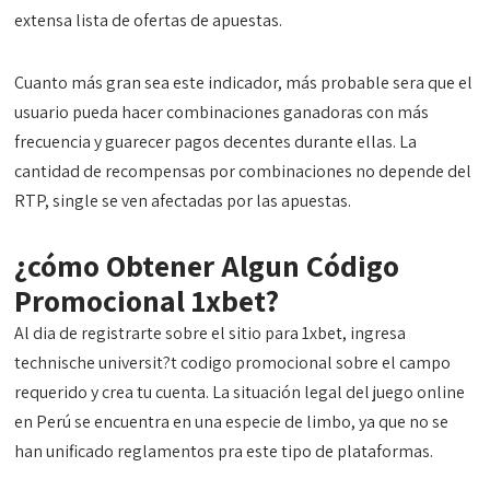
extensa lista de ofertas de apuestas.
Cuanto más gran sea este indicador, más probable sera que el
usuario pueda hacer combinaciones ganadoras con más
frecuencia y guarecer pagos decentes durante ellas. La
cantidad de recompensas por combinaciones no depende del
RTP, single se ven afectadas por las apuestas.
¿cómo Obtener Algun Código
Promocional 1xbet?
Al dia de registrarte sobre el sitio para 1xbet, ingresa
technische universit?t codigo promocional sobre el campo
requerido y crea tu cuenta. La situación legal del juego online
en Perú se encuentra en una especie de limbo, ya que no se
han unificado reglamentos pra este tipo de plataformas.