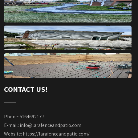
CONTACT US!
Phone: 5164692177
E-mail:
info@larafenceandpatio.com
Website:
https://larafenceandpatio.com/