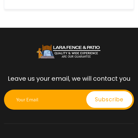
Leave us your email, we will contact you