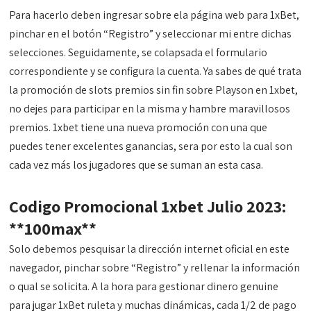
Para hacerlo deben ingresar sobre ela página web para 1xBet,
pinchar en el botón “Registro” y seleccionar mi entre dichas
selecciones. Seguidamente, se colapsada el formulario
correspondiente y se configura la cuenta. Ya sabes de qué trata
la promoción de slots premios sin fin sobre Playson en 1xbet,
no dejes para participar en la misma y hambre maravillosos
premios. 1xbet tiene una nueva promoción con una que
puedes tener excelentes ganancias, sera por esto la cual son
cada vez más los jugadores que se suman an esta casa.
Codigo Promocional 1xbet Julio 2023:
**100max**
Solo debemos pesquisar la dirección internet oficial en este
navegador, pinchar sobre “Registro” y rellenar la información
o qual se solicita. A la hora para gestionar dinero genuine
para jugar 1xBet ruleta y muchas dinámicas, cada 1/2 de pago