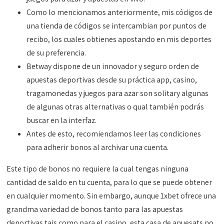
Como lo mencionamos anteriormente, mis códigos de
una tienda de códigos se intercambian por puntos de
recibo, los cuales obtienes apostando en mis deportes
de su preferencia.
Betway dispone de un innovador y seguro orden de
apuestas deportivas desde su práctica app, casino,
tragamonedas y juegos para azar son solitary algunas
de algunas otras alternativas o qual también podrás
buscar en la interfaz.
Antes de esto, recomiendamos leer las condiciones
para adherir bonos al archivar una cuenta.
Este tipo de bonos no requiere la cual tengas ninguna
cantidad de saldo en tu cuenta, para lo que se puede obtener
en cualquier momento. Sin embargo, aunque 1xbet ofrece una
grandma variedad de bonos tanto para las apuestas
deportivas tais como para el casino, esta casa de apuesats no