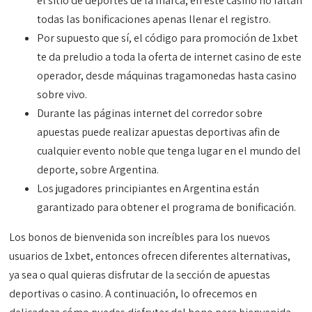
el sitio de deportes de la marca, en este casino no faltan
todas las bonificaciones apenas llenar el registro.
Por supuesto que sí, el código para promoción de 1xbet
te da preludio a toda la oferta de internet casino de este
operador, desde máquinas tragamonedas hasta casino
sobre vivo.
Durante las páginas internet del corredor sobre
apuestas puede realizar apuestas deportivas afin de
cualquier evento noble que tenga lugar en el mundo del
deporte, sobre Argentina.
Los jugadores principiantes en Argentina están
garantizado para obtener el programa de bonificación.
Los bonos de bienvenida son increíbles para los nuevos
usuarios de 1xbet, entonces ofrecen diferentes alternativas,
ya sea o qual quieras disfrutar de la sección de apuestas
deportivas o casino. A continuación, lo ofrecemos en