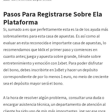
Pasos Para Registrarse Sobre Ela
Plataforma
Si, sumado a es que perfettamente esta es la de los ayuda más
sobresalientes para esta casa de apuestas. Es así como al
evaluar an esta reconocida e importante casa de apuestas, lo
recomendamos que kklk el primer paso y comiences en
cuanto antes; juega y apuesta sobre grande, llénate sobre
entretenimiento y emoción con 1xbet. Para poder disfrutar
del bono, debes inscribirte en 1xBet y hacer un depósito
correspondiente de por lo menos 1 euro, no meio de creciente
sea el depósito mayor será el bono.
A la hora de resolver algún problema, consultar una duda o
encargar asistencia técnica, un departamento de atención al
cliente ha sido uno de mis más importantes, ing ser ese roce