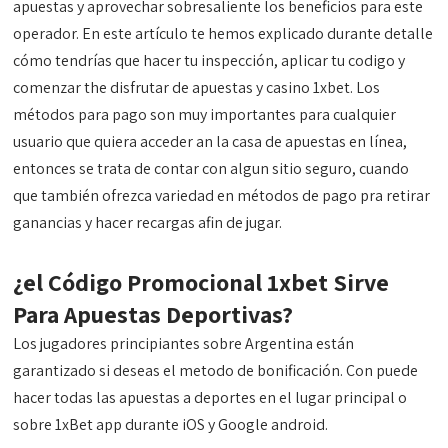
apuestas y aprovechar sobresaliente los beneficios para este
operador. En este artículo te hemos explicado durante detalle
cómo tendrías que hacer tu inspección, aplicar tu codigo y
comenzar the disfrutar de apuestas y casino 1xbet. Los
métodos para pago son muy importantes para cualquier
usuario que quiera acceder an la casa de apuestas en línea,
entonces se trata de contar con algun sitio seguro, cuando
que también ofrezca variedad en métodos de pago pra retirar
ganancias y hacer recargas afin de jugar.
¿el Código Promocional 1xbet Sirve
Para Apuestas Deportivas?
Los jugadores principiantes sobre Argentina están
garantizado si deseas el metodo de bonificación. Con puede
hacer todas las apuestas a deportes en el lugar principal o
sobre 1xBet app durante iOS y Google android.