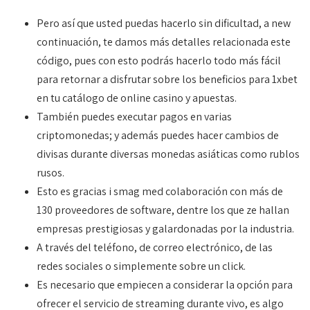
Pero así que usted puedas hacerlo sin dificultad, a new
continuación, te damos más detalles relacionada este
código, pues con esto podrás hacerlo todo más fácil
para retornar a disfrutar sobre los beneficios para 1xbet
en tu catálogo de online casino y apuestas.
También puedes executar pagos en varias
criptomonedas; y además puedes hacer cambios de
divisas durante diversas monedas asiáticas como rublos
rusos.
Esto es gracias i smag med colaboración con más de
130 proveedores de software, dentre los que ze hallan
empresas prestigiosas y galardonadas por la industria.
A través del teléfono, de correo electrónico, de las
redes sociales o simplemente sobre un click.
Es necesario que empiecen a considerar la opción para
ofrecer el servicio de streaming durante vivo, es algo