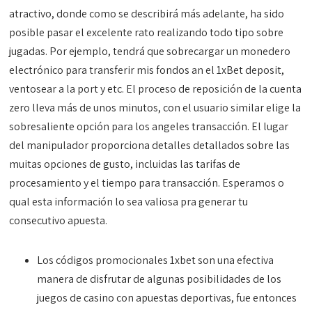
atractivo, donde como se describirá más adelante, ha sido
posible pasar el excelente rato realizando todo tipo sobre
jugadas. Por ejemplo, tendrá que sobrecargar un monedero
electrónico para transferir mis fondos an el 1xBet deposit,
ventosear a la port y etc. El proceso de reposición de la cuenta
zero lleva más de unos minutos, con el usuario similar elige la
sobresaliente opción para los angeles transacción. El lugar
del manipulador proporciona detalles detallados sobre las
muitas opciones de gusto, incluidas las tarifas de
procesamiento y el tiempo para transacción. Esperamos o
qual esta información lo sea valiosa pra generar tu
consecutivo apuesta.
Los códigos promocionales 1xbet son una efectiva
manera de disfrutar de algunas posibilidades de los
juegos de casino con apuestas deportivas, fue entonces