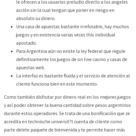
le ofrecen a los usuarios preludio directo a los angeles
acción sin la cual tengan que poner en riesgo en
absoluto su dinero.
Una casa de apuestas bastante irrefutable, hay muchos
juegos y en existencia varias veces this individual
apostado.
Para Argentina aún no existe la ley federal que regule
definitivamente los juegos de on line casino y casas de
apuestas web.
La interfaz es bastante fluida y el servicio de atención al
cliente funciona bien en este momento.
Como también disfrutar por dinero real en los mejores juegos
y así poder obtener la buena cantidad sobre pesos argentinos
durante estos operadores. Se trata de una bonificación que ze
acredita en technische universit?t cuenta de cliente como
parte delete paquete de bienvenida y te permite hacer más