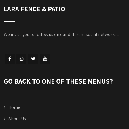
LARA FENCE & PATIO
We invite you to follow us on our different social networks...
GO BACK TO ONE OF THESE MENUS?
Home
About Us