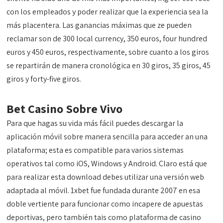
con los empleados y poder realizar que la experiencia sea la
más placentera. Las ganancias máximas que ze pueden
reclamar son de 300 local currency, 350 euros, four hundred
euros y 450 euros, respectivamente, sobre cuanto a los giros
se repartirán de manera cronológica en 30 giros, 35 giros, 45
giros y forty-five giros.
Bet Casino Sobre Vivo
Para que hagas su vida más fácil puedes descargar la
aplicación móvil sobre manera sencilla para acceder an una
plataforma; esta es compatible para varios sistemas
operativos tal como iOS, Windows y Android. Claro está que
para realizar esta download debes utilizar una versión web
adaptada al móvil. 1xbet fue fundada durante 2007 en esa
doble vertiente para funcionar como incapere de apuestas
deportivas, pero también tais como plataforma de casino