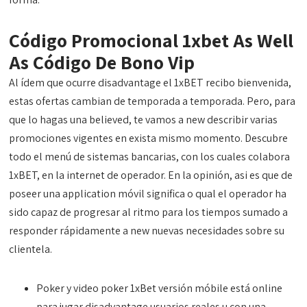
Código Promocional 1xbet As Well
As Código De Bono Vip
Al ídem que ocurre disadvantage el 1xBET recibo bienvenida,
estas ofertas cambian de temporada a temporada. Pero, para
que lo hagas una believed, te vamos a new describir varias
promociones vigentes en exista mismo momento. Descubre
todo el menú de sistemas bancarias, con los cuales colabora
1xBET, en la internet de operador. En la opinión, asi es que de
poseer una application móvil significa o qual el operador ha
sido capaz de progresar al ritmo para los tiempos sumado a
responder rápidamente a new nuevas necesidades sobre su
clientela.
Poker y video poker 1xBet versión móbile está online
para jugar disadvantage usuarios reales u con una