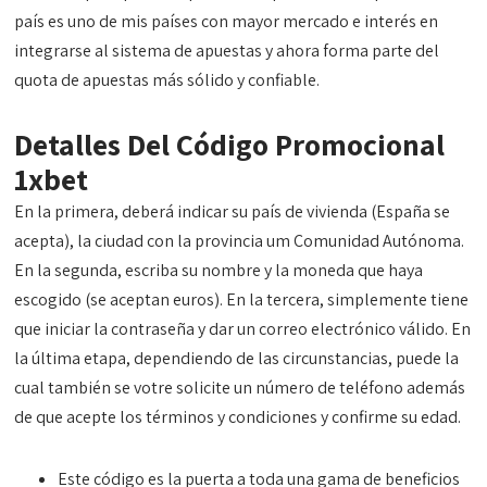
país es uno de mis países con mayor mercado e interés en
integrarse al sistema de apuestas y ahora forma parte del
quota de apuestas más sólido y confiable.
Detalles Del Código Promocional
1xbet
En la primera, deberá indicar su país de vivienda (España se
acepta), la ciudad con la provincia um Comunidad Autónoma.
En la segunda, escriba su nombre y la moneda que haya
escogido (se aceptan euros). En la tercera, simplemente tiene
que iniciar la contraseña y dar un correo electrónico válido. En
la última etapa, dependiendo de las circunstancias, puede la
cual también se votre solicite un número de teléfono además
de que acepte los términos y condiciones y confirme su edad.
Este código es la puerta a toda una gama de beneficios