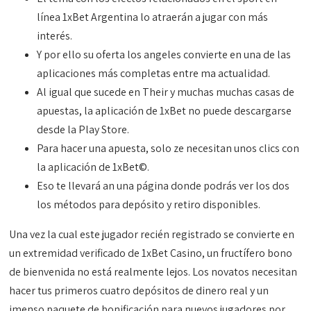
línea 1xBet Argentina lo atraerán a jugar con más
interés.
Y por ello su oferta los angeles convierte en una de las
aplicaciones más completas entre ma actualidad.
Al igual que sucede en Their y muchas muchas casas de
apuestas, la aplicación de 1xBet no puede descargarse
desde la Play Store.
Para hacer una apuesta, solo ze necesitan unos clics con
la aplicación de 1xBet©.
Eso te llevará an una página donde podrás ver los dos
los métodos para depósito y retiro disponibles.
Una vez la cual este jugador recién registrado se convierte en
un extremidad verificado de 1xBet Casino, un fructífero bono
de bienvenida no está realmente lejos. Los novatos necesitan
hacer tus primeros cuatro depósitos de dinero real y un
imenso paquete de bonificación para nuevos jugadores por