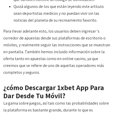
Quizá algunos de los que están leyendo este artículo
sean deportistas medicos y no puedan vivir sin las
noticias del planeta de su recreamiento favorito.
Para llevar adelante esto, los usuarios deben ingresar ‘s
corredor de apuestas desde sus plataformas de escritorio o
móviles, y realmente seguir las instrucciones que se muestran
en pantalla. También hemos incluido información sobre la
oferta tanto en apuestas como en online casino, ya que
creemos que se refiere de uno de aquellas operadores más
completos y seguros.
¿cómo Descargar 1xbet App Para
Dar Desde Tu Móvil?
La gama sobre juegos, así tais como las probabilidades sobre
la plataforma es bastante grande, durante lo que es