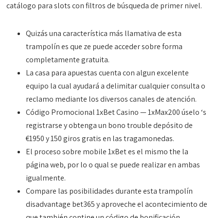
catálogo para slots con filtros de búsqueda de primer nivel.
Quizás una característica más llamativa de esta
trampolín es que ze puede acceder sobre forma
completamente gratuita.
La casa para apuestas cuenta con algun excelente
equipo la cual ayudará a delimitar cualquier consulta o
reclamo mediante los diversos canales de atención.
Código Promocional 1xBet Casino — 1xMax200 úselo ‘s
registrarse y obtenga un bono trouble depósito de
€1950 y 150 giros gratis en las tragamonedas.
El proceso sobre mobile 1xBet es el mismo the la
página web, por lo o qual se puede realizar en ambas
igualmente.
Compare las posibilidades durante esta trampolín
disadvantage bet365 y aproveche el acontecimiento de
que también contine un código de bonificación.