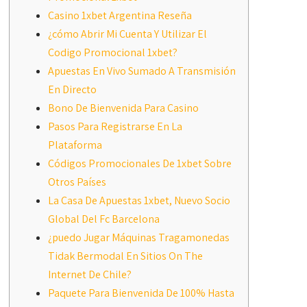
Casino 1xbet Argentina Reseña
¿cómo Abrir Mi Cuenta Y Utilizar El
Codigo Promocional 1xbet?
Apuestas En Vivo Sumado A Transmisión
En Directo
Bono De Bienvenida Para Casino
Pasos Para Registrarse En La
Plataforma
Códigos Promocionales De 1xbet Sobre
Otros Países
La Casa De Apuestas 1xbet, Nuevo Socio
Global Del Fc Barcelona
¿puedo Jugar Máquinas Tragamonedas
Tidak Bermodal En Sitios On The
Internet De Chile?
Paquete Para Bienvenida De 100% Hasta