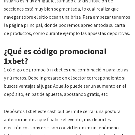
usuario es muy amigable, sumado a la distribución de
secciones está muy bien segmentada, lo cual realiza que
navegar sobre el sitio ocean una brisa. Para empezar tenemos
la página principal, donde podremos apreciar toda su carta
de productos, como durante ejemplo las apuestas deportivas.
¿Qué es código promocional
1xbet?
1 có digo de promoció n xbet es una combinació n para letras
y nú meros. Debe ingresarse en el sector correspondiente si
buscas ventajas al jugar. Aquello puede ser un aumento en el
depó sito, en paz de apuesta, apostando gratis, etc.
Depósitos 1xbet este cash out permite cerrar una postura
anteriormente a que finalice el evento, mis deportes
electrónicos sony ericsson convirtieron en un fenómeno