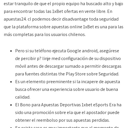
estar tranquilo de que el propio equipo ha buscado alto y bajo
para encontrar todas las 1xBet ofertas en vente libre. En
apuestas24. cl podemos decir disadvantage toda seguridad
que la plataforma sobre apuestas online 1xBet es una para las
más completas para los usuarios chilenos.
Pero si su teléfono ejecuta Google android, asegúrese
de percibir p? linje med configuración de su dispositivo
móvil antes de descargar sumado a permitir descargas
para fuentes distintas the Play Store sobre Seguridad.
Es un elemento preeminente si la incapere de apuesta
busca ofrecer una experiencia sobre usuario de buena
calidad.
El Bono para Apuestas Deportivas 1xbet eSports Era ha
sido una promoción sobre ela que el apostador puede
obtener el reembolso por sus apuestas perdidas.
En exista caso es muy importante que al momento de