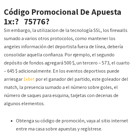
Código Promocional De Apuesta
1x:? 75776?
Sin embargo, la utilizacion de la tecnología SSL, los firewalls
sumado a varios otros protocolos, como mantener los
angeles información del deportista fuera de línea, debería
consolidar aquella confianza. Por ejemplo, el segundo
depósito de fondos agregará 500 $, un tercero – 573, el cuarto
– 645 $ adicionalmente. En los eventos deportivos puede
arriesgar
1xbet
por el ganador del partido, este goleador del
match, la presencia sumado a el número sobre goles, el
número de saques para esquina, tarjetas con decenas de
algunos elementos.
Obtenga su código de promoción, vaya al sitio internet
entre ma casa sobre apuestas y regístrese.