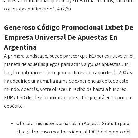
apuestas combinadas que incluye tres o más tramos, cada tiro
con cuotas mínimas de 1, 4 (2/5).
Generoso Código Promocional 1xbet De
Empresa Universal De Apuestas En
Argentina
A primera landscape, puede parecer que is1xbet es nuevo en el
planeta de aquellas juegos para azar y algunas apuestas. Sin
bar, lo contrario es cierto porque ha estado aquí desde 2007 y
ha adquirido una amplia gama de experiencias de todo este
mundo. Además, votre ofrece un recibo de hasta a hundred
EUR / USD desde el comienzo, que se the pagará en su primer
depósito.
Ofrece a mis nuevos usuarios mi Apuesta Gratuita para
el registro, cuyo monto es ídem al 100% del monto del