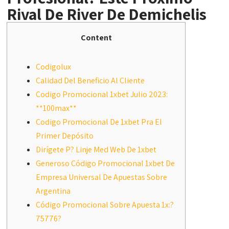
Rival De River De Demichelis
Content
Codigolux
Calidad Del Beneficio Al Cliente
Codigo Promocional 1xbet Julio 2023:
**100max**
Codigo Promocional De 1xbet Pra El
Primer Depósito
Dirígete P? Linje Med Web De 1xbet
Generoso Código Promocional 1xbet De
Empresa Universal De Apuestas Sobre
Argentina
Código Promocional Sobre Apuesta 1x:?
75776?