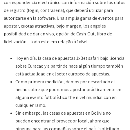
correspondencia electrónico con información sobre los datos
de registro (login, contraseña), que deberá utilizar para
autorizarse en la software. Una amplia gama de eventos para
apostar, cuotas atractivas, bajo margen, los angeles
posibilidad de dar en vivo, opción de Cash-Out, libro de
fidelización – todo esto em relação à 1xBet.
Hoy en día, la casa de apuestas 1xBet safari bajo licencia
sobre Curacao y a partir de hace algún tiempo también
está actualidad en el setor europeo de apuestas.
Como primera medición, demos por descartado el
hecho sobre que podremos apostar prácticamente en
alguna evento futbolístico the nivel mundial con en
cualquier ramo.
Sin embargo, las casas de apuestas en Bolivia no
pueden encontrar el proveedor local, ahora que
ninguna para las compañías sobre el país ‘ solicitado