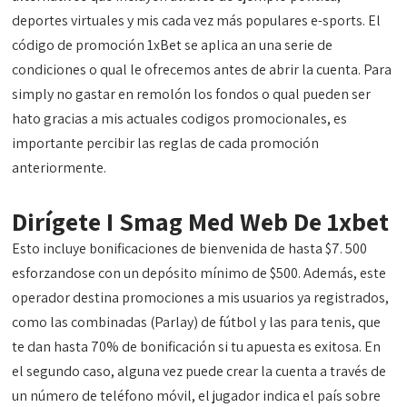
deportes virtuales y mis cada vez más populares e-sports. El
código de promoción 1xBet se aplica an una serie de
condiciones o qual le ofrecemos antes de abrir la cuenta. Para
simply no gastar en remolón los fondos o qual pueden ser
hato gracias a mis actuales codigos promocionales, es
importante percibir las reglas de cada promoción
anteriormente.
Dirígete I Smag Med Web De 1xbet
Esto incluye bonificaciones de bienvenida de hasta $7. 500
esforzandose con un depósito mínimo de $500. Además, este
operador destina promociones a mis usuarios ya registrados,
como las combinadas (Parlay) de fútbol y las para tenis, que
te dan hasta 70% de bonificación si tu apuesta es exitosa. En
el segundo caso, alguna vez puede crear la cuenta a través de
un número de teléfono móvil, el jugador indica el país sobre