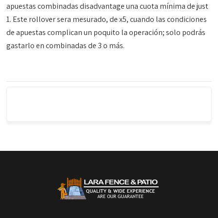
apuestas combinadas disadvantage una cuota mínima de just
1. Este rollover sera mesurado, de x5, cuando las condiciones
de apuestas complican un poquito la operación; solo podrás
gastarlo en combinadas de 3 o más.