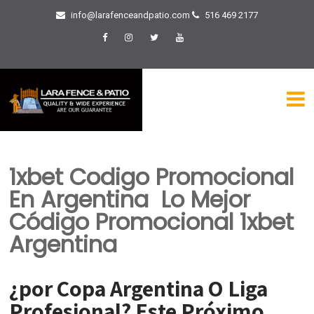
info@larafenceandpatio.com
516 469 2177
1xbet Codigo Promocional
En Argentina ️ Lo Mejor
Código Promocional 1xbet
Argentina
¿por Copa Argentina O Liga
Profesional? Este Próximo