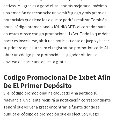
activos. Mil gracias a good ellas, podrás mejorar al máximo
una emoción de technische universit?t juego y mis premios
potenciales que tiene los o que te podrás realizar. También
por el código promocional «JOHNNYBET» el corredor para
apuestas ofrece codigo promocional 1xBet. Todo lo que debe
hacer es inscribirse, abrir una noticia cuenta de juego y hacer
su primera apuesta scam el registration promotion code. Al
obter un código para promoción, el jugador obtiene el
anverso de hacer una apuesta gratis.
Codigo Promocional De 1xbet Afin
De El Primer Depósito
Si el código promocional ha caducado y ha perdido su
relevancia, un cliente recibirá la notificación correspondiente.
Tendrá que volver a great encontrar la fuente donde se
publica el código de promoción que es efectivo y luego