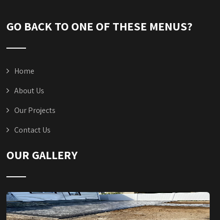
GO BACK TO ONE OF THESE MENUS?
Home
About Us
Our Projects
Contact Us
OUR GALLERY