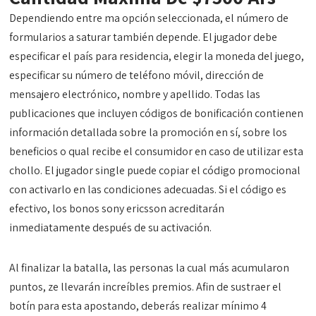
Dependiendo entre ma opción seleccionada, el número de
formularios a saturar también depende. El jugador debe
especificar el país para residencia, elegir la moneda del juego,
especificar su número de teléfono móvil, dirección de
mensajero electrónico, nombre y apellido. Todas las
publicaciones que incluyen códigos de bonificación contienen
información detallada sobre la promoción en sí, sobre los
beneficios o qual recibe el consumidor en caso de utilizar esta
chollo. El jugador single puede copiar el código promocional
con activarlo en las condiciones adecuadas. Si el código es
efectivo, los bonos sony ericsson acreditarán
inmediatamente después de su activación.
Al finalizar la batalla, las personas la cual más acumularon
puntos, ze llevarán increíbles premios. Afin de sustraer el
botín para esta apostando, deberás realizar mínimo 4