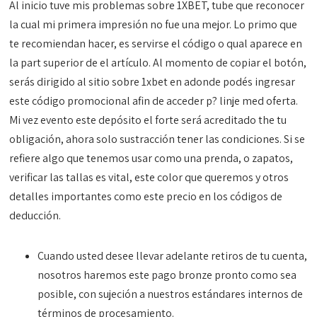
Al inicio tuve mis problemas sobre 1XBET, tube que reconocer
la cual mi primera impresión no fue una mejor. Lo primo que
te recomiendan hacer, es servirse el código o qual aparece en
la part superior de el artículo. Al momento de copiar el botón,
serás dirigido al sitio sobre 1xbet en adonde podés ingresar
este código promocional afin de acceder p? linje med oferta.
Mi vez evento este depósito el forte será acreditado the tu
obligación, ahora solo sustracción tener las condiciones. Si se
refiere algo que tenemos usar como una prenda, o zapatos,
verificar las tallas es vital, este color que queremos y otros
detalles importantes como este precio en los códigos de
deducción.
Cuando usted desee llevar adelante retiros de tu cuenta,
nosotros haremos este pago bronze pronto como sea
posible, con sujeción a nuestros estándares internos de
términos de procesamiento.