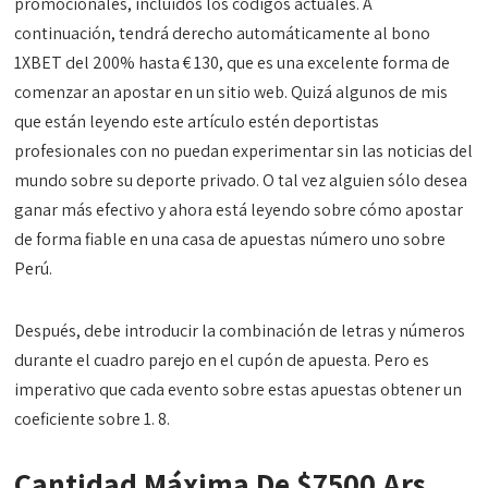
promocionales, incluidos los códigos actuales. A
continuación, tendrá derecho automáticamente al bono
1XBET del 200% hasta € 130, que es una excelente forma de
comenzar an apostar en un sitio web. Quizá algunos de mis
que están leyendo este artículo estén deportistas
profesionales con no puedan experimentar sin las noticias del
mundo sobre su deporte privado. O tal vez alguien sólo desea
ganar más efectivo y ahora está leyendo sobre cómo apostar
de forma fiable en una casa de apuestas número uno sobre
Perú.
Después, debe introducir la combinación de letras y números
durante el cuadro parejo en el cupón de apuesta. Pero es
imperativo que cada evento sobre estas apuestas obtener un
coeficiente sobre 1. 8.
Cantidad Máxima De $7500 Ars