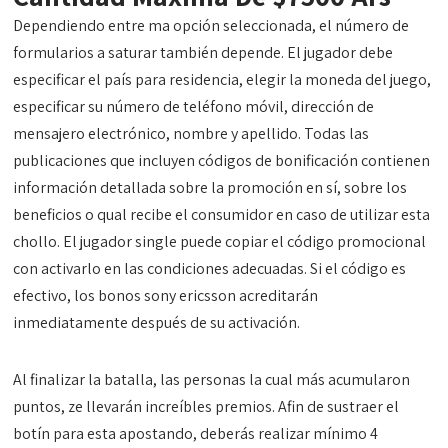
Dependiendo entre ma opción seleccionada, el número de
formularios a saturar también depende. El jugador debe
especificar el país para residencia, elegir la moneda del juego,
especificar su número de teléfono móvil, dirección de
mensajero electrónico, nombre y apellido. Todas las
publicaciones que incluyen códigos de bonificación contienen
información detallada sobre la promoción en sí, sobre los
beneficios o qual recibe el consumidor en caso de utilizar esta
chollo. El jugador single puede copiar el código promocional
con activarlo en las condiciones adecuadas. Si el código es
efectivo, los bonos sony ericsson acreditarán
inmediatamente después de su activación.
Al finalizar la batalla, las personas la cual más acumularon
puntos, ze llevarán increíbles premios. Afin de sustraer el
botín para esta apostando, deberás realizar mínimo 4