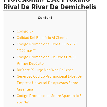
Rival De River De Demichelis
Content
Codigolux
Calidad Del Beneficio Al Cliente
Codigo Promocional 1xbet Julio 2023:
**100max**
Codigo Promocional De 1xbet Pra El
Primer Depósito
Dirígete P? Linje Med Web De 1xbet
Generoso Código Promocional 1xbet De
Empresa Universal De Apuestas Sobre
Argentina
Código Promocional Sobre Apuesta 1x:?
75776?