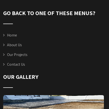
GO BACK TO ONE OF THESE MENUS?
Home
About Us
Our Projects
Contact Us
OUR GALLERY