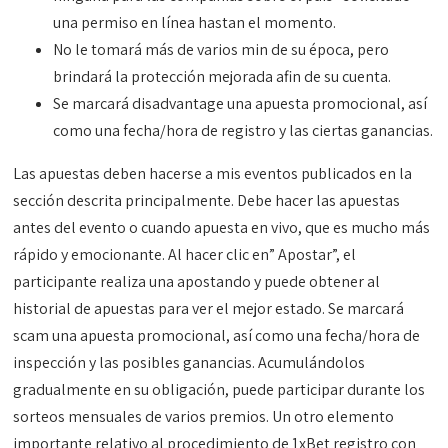
una permiso en línea hastan el momento.
No le tomará más de varios min de su época, pero
brindará la protección mejorada afin de su cuenta.
Se marcará disadvantage una apuesta promocional, así
como una fecha/hora de registro y las ciertas ganancias.
Las apuestas deben hacerse a mis eventos publicados en la
sección descrita principalmente. Debe hacer las apuestas
antes del evento o cuando apuesta en vivo, que es mucho más
rápido y emocionante. Al hacer clic en” Apostar”, el
participante realiza una apostando y puede obtener al
historial de apuestas para ver el mejor estado. Se marcará
scam una apuesta promocional, así como una fecha/hora de
inspección y las posibles ganancias. Acumulándolos
gradualmente en su obligación, puede participar durante los
sorteos mensuales de varios premios. Un otro elemento
importante relativo al procedimiento de 1xBet registro con