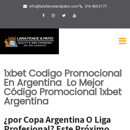
info@larafenceandpatio.com
516 469 2177
1xbet Codigo Promocional
En Argentina ️ Lo Mejor
Código Promocional 1xbet
Argentina
¿por Copa Argentina O Liga
Profesional? Este Próximo