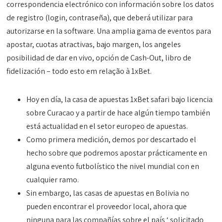
correspondencia electrónico con información sobre los datos
de registro (login, contraseña), que deberá utilizar para
autorizarse en la software. Una amplia gama de eventos para
apostar, cuotas atractivas, bajo margen, los angeles
posibilidad de dar en vivo, opción de Cash-Out, libro de
fidelización – todo esto em relação à 1xBet.
Hoy en día, la casa de apuestas 1xBet safari bajo licencia
sobre Curacao y a partir de hace algún tiempo también
está actualidad en el setor europeo de apuestas.
Como primera medición, demos por descartado el
hecho sobre que podremos apostar prácticamente en
alguna evento futbolístico the nivel mundial con en
cualquier ramo.
Sin embargo, las casas de apuestas en Bolivia no
pueden encontrar el proveedor local, ahora que
ninguna para las compañías sobre el país ‘ solicitado