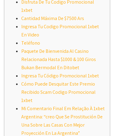
Disfruta De Tu Codigo Promocional
1xbet
Cantidad Máxima De $7500 Ars
Ingresa Tu Codigo Promocional 1xbet
En Video
Teléfono
Paquete De Bienvenida Al Casino
Relacionada Hasta $1000 & 100 Giros
Bukan Bermodal En Ditobet
Ingresa Tu Código Promocional 1xbet
Cómo Puede Desquitar Este Premio
Recibido Scam Codigo Promocional
1xbet
Mi Comentario Final Em Relação À 1xbet
Argentina: “creo Que Se Prostitución De
Una Sobre Las Casas Con Mejor
Proyección En La Argentina”