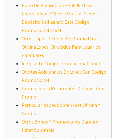
Bono De Bienvenida + 450000 Law
Enforcement Officer Para Un Primer
Depósito Utilizando Este Código
Promocional 1xbet
Otros Tipos De Code De Promo Para
Oficina 1xbet, Ofrecidos Para Usuarios
Habituales
Ingresa Tu Código Promocional 1xbet
Ofertas Adicionales De 1xbet Con Codigo
Promocional
Promociones Recurrentes De 1xbet Con
Promo
Particularidades Sobre 1xbet Oficina Y
Promo
Otros Bonos Y Promociones Durante
1xbet Colombia