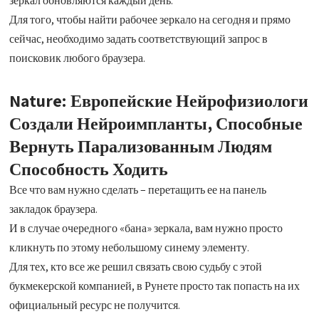
зеркал обновляются каждый день.
Для того, чтобы найти рабочее зеркало на сегодня и прямо
сейчас, необходимо задать соответствующий запрос в
поисковик любого браузера.
Nature: Европейские Нейрофизиологи
Создали Нейроимпланты, Способные
Вернуть Парализованным Людям
Способность Ходить
Все что вам нужно сделать – перетащить ее на панель
закладок браузера.
И в случае очередного «бана» зеркала, вам нужно просто
кликнуть по этому небольшому синему элементу.
Для тех, кто все же решил связать свою судьбу с этой
букмекерской компанией, в Рунете просто так попасть на их
официальный ресурс не получится.