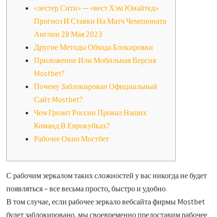
«лестер Сити» — «вест Хэм Юнайтед»
Прогноз И Ставки На Матч Чемпионата
Англии 28 Мая 2023
Другие Методы Обхода Блокировки
Приложение Или Мобильная Версия
Mostbet?
Почему Заблокирован Официальный
Сайт Mostbet?
Чем Грозит России Провал Наших
Команд В Еврокубках?
Рабочее Окно Мостбет
С рабочим зеркалом таких сложностей у вас никогда не будет
появляться – все весьма просто, быстро и удобно.
В том случае, если рабочее зеркало вебсайта фирмы Mostbet
будет заблокировано, мы своевременно предоставим рабочее