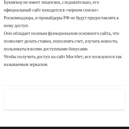
Букмекер не имеет лицензии, следовательно, его
официальный сайт находится в «черном списке»
Роскомнадзора, и провайдеры РФ не будут предоставлять к
нему доступ.
Оно обладает полным функционалом основного сайта, что
позволяет делать ставки, пополнять счет, изучать новости,
пользоваться всеми доступными бонусами.
Чтобы получить доступ на сайт Мостбет, все пользуются так
называемым зеркалом.