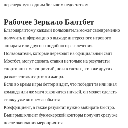
перечеркнуты одним большим недостатком.
Рабочее Зеркало Балтбет
Благодаря этому каждый пользователь может своевременно
получить информацию о выходе интересного игрового
аппарата или другого подобного развлечения.
Пользователи, которые переходят на официальный сайт
Мостбет, могут сделать ставки не только на результаты
спортивных мероприятий, но и в слотах, а также других
развлечениях азартного жанра.
Если во время игры беттер видит, что победит та или иная
команда или же матч закончится ничьей, он может сделать
ставку уже во время события.
Коэффициент, а также результат нужно выбирать быстро.
Выигрыш клиент букмекерской конторы получит сразу же
после окончания мероприятия.