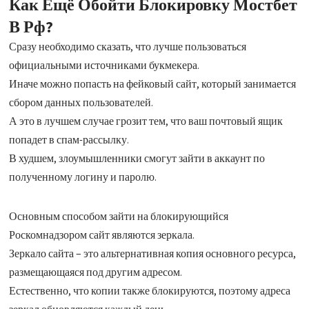
Как Ещё Обойти Блокировку Мостбет
В Рф?
Сразу необходимо сказать, что лучше пользоваться
официальными источниками букмекера.
Иначе можно попасть на фейковый сайт, который занимается
сбором данных пользователей.
А это в лучшем случае грозит тем, что ваш почтовый ящик
попадет в спам-рассылку.
В худшем, злоумышленники смогут зайти в аккаунт по
полученному логину и паролю.
Основным способом зайти на блокирующийся
Роскомнадзором сайт являются зеркала.
Зеркало сайта – это альтернативная копия основного ресурса,
размещающаяся под другим адресом.
Естественно, что копии также блокируются, поэтому адреса