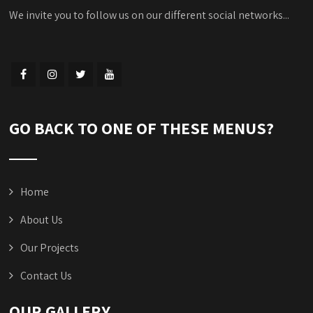
We invite you to follow us on our different social networks...
GO BACK TO ONE OF THESE MENUS?
Home
About Us
Our Projects
Contact Us
OUR GALLERY