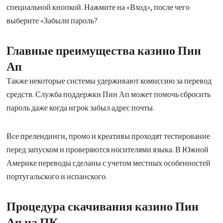
специальной кнопкой. Нажмите на «Вход», после чего
выберите «Забыли пароль?
Главные преимущества казино Пин
Ап
Также некоторые системы удерживают комиссию за перевод
средств. Служба поддержки Пин Ап может помочь сбросить
пароль даже когда игрок забыл адрес почты.
Все прелендинги, промо и креативы проходят тестирование
перед запуском и проверяются носителями языка. В Южной
Америке переводы сделаны с учетом местных особенностей
португальского и испанского.
Процедура скачивания казино Пин
Ап на ПК