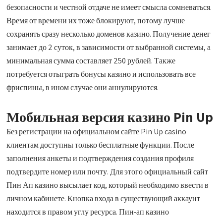
безопасности и честной отдаче не имеет смысла сомневаться.
Время от времени их тоже блокируют, потому лучше
сохранять сразу несколько доменов казино. Получение денег
занимает до 2 суток, в зависимости от выбранной системы, а
минимальная сумма составляет 250 рублей. Также
потребуется отыграть бонусы казино и использовать все
фриспины, в ином случае они аннулируются.
Мобильная версия казино Pin Up
Без регистрации на официальном сайте Pin Up casino
клиентам доступны только бесплатные функции. После
заполнения анкеты и подтверждения создания профиля
подтвердите номер или почту. Для этого официальный сайт
Пин Ап казино высылает код, который необходимо ввести в
личном кабинете. Кнопка входа в существующий аккаунт
находится в правом углу ресурса. Пин-ап казино