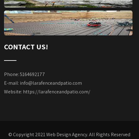
CONTACT US!
Phone: 5164692177
E-mail:
info@larafenceandpatio.com
Website:
https://larafenceandpatio.com/
© Copyright 2021 Web Design Agency. All Rights Reserved