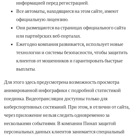
информацией перед регистрацией.
Все автоматы, находящиеся на этом сайте, имеют
официальную лицензию.
Они размещаются на страницах официального сайта
или партнёрских веб-порталах.
Ежегодно компания развивается, использует новые
технологии и системы безопасности, чтобы защитить
клиентов от мошенников и гарантировать быстрые
выплаты.
Для этого здесь предусмотрена возможность просмотра
анимированной инфографики с подробной статистикой
поединка. Видеотрансляции доступны только для
киберспортивных состязаний. При этом, в отличии от сайта,
через приложение нельзя следить одновременно за
несколькими событиями. В компании Пинап защитой
персональных данных клиентов занимается специальный