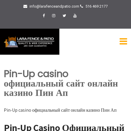
info@larafenceandpatio.com
516 469 2177
Pin-Up casino
официальный сайт онлайн
казино Пин Ап
Pin-Up casino официальный сайт онлайн казино Пин Ап
Pin-Up Casino Официальный