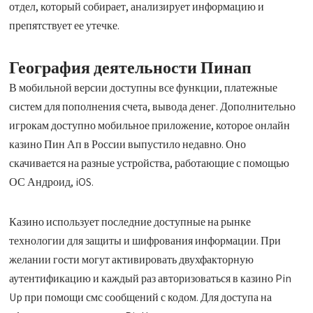
отдел, который собирает, анализирует информацию и
препятствует ее утечке.
География деятельности Пинап
В мобильной версии доступны все функции, платежные
систем для пополнения счета, вывода денег. Дополнительно
игрокам доступно мобильное приложение, которое онлайн
казино Пин Ап в России выпустило недавно. Оно
скачивается на разные устройства, работающие с помощью
ОС Андроид, iOS.
Казино использует последние доступные на рынке
технологии для защиты и шифрования информации. При
желании гости могут активировать двухфакторную
аутентификацию и каждый раз авторизоваться в казино Pin
Up при помощи смс сообщений с кодом. Для доступа на