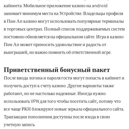
кабинета. Мобильное приложение казино на android
занимает минимум места на Устройстве. Владельцы профиля
в Пин Ап казино могут использовать популярные терминалы
в торговых центрах. Полный список поддерживаемых систем
постоянно обновляется на официальном сайте. Игра в казино
Пин Ап может приносить удовольствие и радость от
выигрышей, но важно помнить об ответственной игре.
Приветственный бонусный пакет
После ввода логина и пароля гости могут попасть в кабинет и
получить доступ к счету казино. Другие варианты также
работают, но не настолько надежные. Иногда нужно
использовать VPN для того чтобы посетить сайт, потому что
все чаще РКН блокируют новые зеркала официального сайта.
Транзакции пополнения доступны после входа в свою
учетную запись.