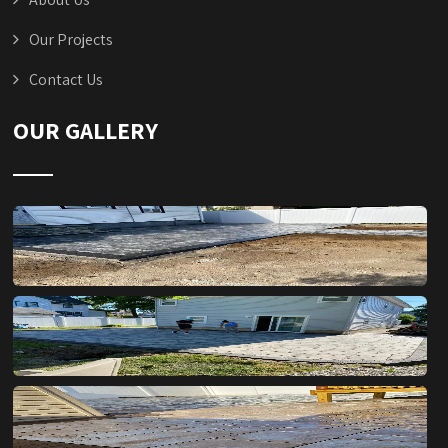
Our Projects
Contact Us
OUR GALLERY