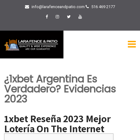
info@larafenceandpatio.com
516 469 2177
¿1xbet Argentina Es
Verdadero? Evidencias
2023
1xbet Reseña 2023 Mejor
Lotería On The Internet