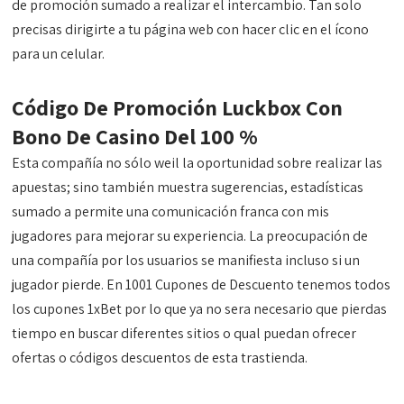
de promoción sumado a realizar el intercambio. Tan solo
precisas dirigirte a tu página web con hacer clic en el ícono
para un celular.
Código De Promoción Luckbox Con
Bono De Casino Del 100 %
Esta compañía no sólo weil la oportunidad sobre realizar las
apuestas; sino también muestra sugerencias, estadísticas
sumado a permite una comunicación franca con mis
jugadores para mejorar su experiencia. La preocupación de
una compañía por los usuarios se manifiesta incluso si un
jugador pierde. En 1001 Cupones de Descuento tenemos todos
los cupones 1xBet por lo que ya no sera necesario que pierdas
tiempo en buscar diferentes sitios o qual puedan ofrecer
ofertas o códigos descuentos de esta trastienda.