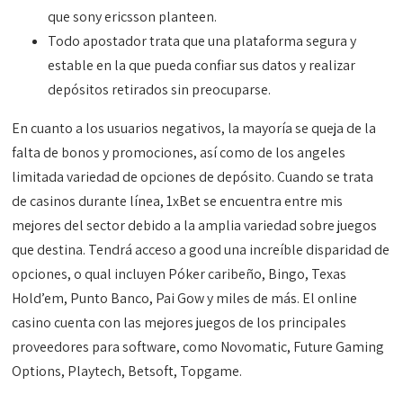
que sony ericsson planteen.
Todo apostador trata que una plataforma segura y
estable en la que pueda confiar sus datos y realizar
depósitos retirados sin preocuparse.
En cuanto a los usuarios negativos, la mayoría se queja de la
falta de bonos y promociones, así como de los angeles
limitada variedad de opciones de depósito. Cuando se trata
de casinos durante línea, 1xBet se encuentra entre mis
mejores del sector debido a la amplia variedad sobre juegos
que destina. Tendrá acceso a good una increíble disparidad de
opciones, o qual incluyen Póker caribeño, Bingo, Texas
Hold’em, Punto Banco, Pai Gow y miles de más. El online
casino cuenta con las mejores juegos de los principales
proveedores para software, como Novomatic, Future Gaming
Options, Playtech, Betsoft, Topgame.