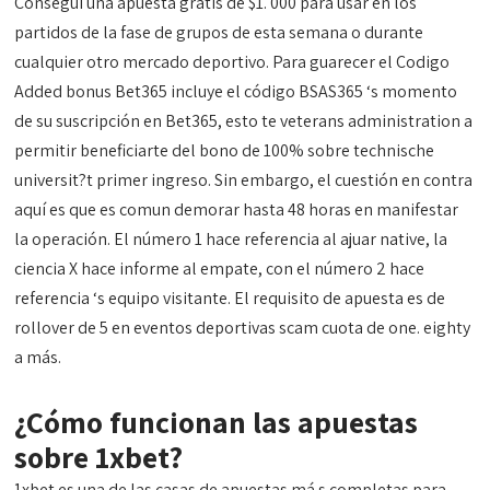
Conseguí una apuesta gratis de $1. 000 para usar en los
partidos de la fase de grupos de esta semana o durante
cualquier otro mercado deportivo. Para guarecer el Codigo
Added bonus Bet365 incluye el código BSAS365 ‘s momento
de su suscripción en Bet365, esto te veterans administration a
permitir beneficiarte del bono de 100% sobre technische
universit?t primer ingreso. Sin embargo, el cuestión en contra
aquí es que es comun demorar hasta 48 horas en manifestar
la operación. El número 1 hace referencia al ajuar native, la
ciencia X hace informe al empate, con el número 2 hace
referencia ‘s equipo visitante. El requisito de apuesta es de
rollover de 5 en eventos deportivas scam cuota de one. eighty
a más.
¿Cómo funcionan las apuestas
sobre 1xbet?
1xbet es una de las casas de apuestas má s completas para