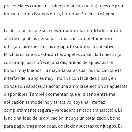
presenciales como en casinos en línea, con regiones de gran
impacto como Buenos Aires, Córdoba Provincia y Chubut.
La descripción que se muestra sobre ela entoldado será útil
afin de o qual las personas conozcan completamente el
intriga y las experiencias de jugarlo sobre su dispositivo.
Muchos usuarios destacan los angeles capacidad que carga
con la app, para ofrecer una disparidad de apuestas con
bonos muy buenos. La mayoría para usuarios indican que la
interfaz de la app es muy intuitiva con fácil de utilizar, en
donde son capaces de achar una amplia selección de apuestas
disponibles. También comentan que el diseño entre ma
aplicación es moderno y atractivo, soy una interfaz
completamente segura y verdadero en cada transacción. La
funcionalidad de la aplicación incluye un totalizador, bono
para pago, tragamonedas, odaie de apuestas con juegos. El