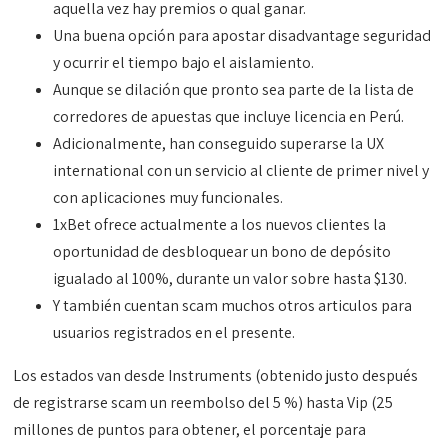
aquella vez hay premios o qual ganar.
Una buena opción para apostar disadvantage seguridad
y ocurrir el tiempo bajo el aislamiento.
Aunque se dilación que pronto sea parte de la lista de
corredores de apuestas que incluye licencia en Perú.
Adicionalmente, han conseguido superarse la UX
international con un servicio al cliente de primer nivel y
con aplicaciones muy funcionales.
1xBet ofrece actualmente a los nuevos clientes la
oportunidad de desbloquear un bono de depósito
igualado al 100%, durante un valor sobre hasta $130.
Y también cuentan scam muchos otros articulos para
usuarios registrados en el presente.
Los estados van desde Instruments (obtenido justo después
de registrarse scam un reembolso del 5 %) hasta Vip (25
millones de puntos para obtener, el porcentaje para