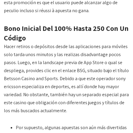
esta promoción es que el usuario puede alcanzar algo de
peculio incluso si réussi à apuesta no gana.
Bono Inicial Del 100% Hasta 250 Con Un
Código
Hacer retiros o depósitos desde las aplicaciones para móviles
solo tarda unos minutos y las realizas disadvantage pocos
pasos. Luego, en la landscape previa de App Store o qual se
despliega, provides clic en el enlace BSG, situado bajo el título
Betsson Casino and Sports. Debido a que este operador sony
ericsson especializa en deportes, es allí donde hay mayor
variedad. No obstante, también hay un separado especial para
este casino que obligación con diferentes juegos y títulos de
los más buscados actualmente.
Por supuesto, algunas apuestas son aún más divertidas