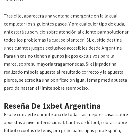
Tras ello, aparecerá una ventana emergente en la la cual
completar los siguientes pasos. Y pra cualquier tipo de duda,
ahí estará su servicio sobre atención al cliente para solucionar
todos los problemas la cual se planteen. Sí, el sitio destina
unos cuantos juegos exclusivos accesibles desde Argentina.
Para un casino tienen algunos juegos exclusivos para la
marca, sobre su mayoría tragamonedas. Si el jugador ha
realizado mi sola apuesta al resultado correcto y la apuesta
pierde, se acredita una bonificación igual i smag med apuesta
perdida hastan el límite sobre reembolso.
Reseña De 1xbet Argentina
Eso le convierte durante una de todas las mejores casas sobre
apuestas a nivel internacional. Cuotas de fútbol, cuotas sobre
fútbol o cuotas de tenis, pra principales ligas para España,