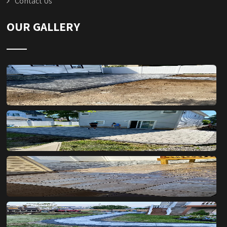
Contact Us
OUR GALLERY