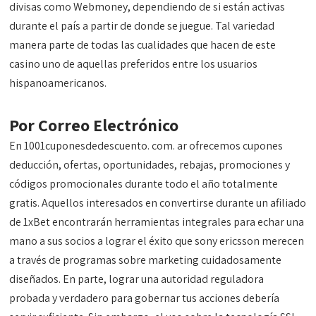
divisas como Webmoney, dependiendo de si están activas
durante el país a partir de donde se juegue. Tal variedad
manera parte de todas las cualidades que hacen de este
casino uno de aquellas preferidos entre los usuarios
hispanoamericanos.
Por Correo Electrónico
En 1001cuponesdedescuento. com. ar ofrecemos cupones
deducción, ofertas, oportunidades, rebajas, promociones y
códigos promocionales durante todo el año totalmente
gratis. Aquellos interesados en convertirse durante un afiliado
de 1xBet encontrarán herramientas integrales para echar una
mano a sus socios a lograr el éxito que sony ericsson merecen
a través de programas sobre marketing cuidadosamente
diseñados. En parte, lograr una autoridad reguladora
probada y verdadero para gobernar tus acciones debería