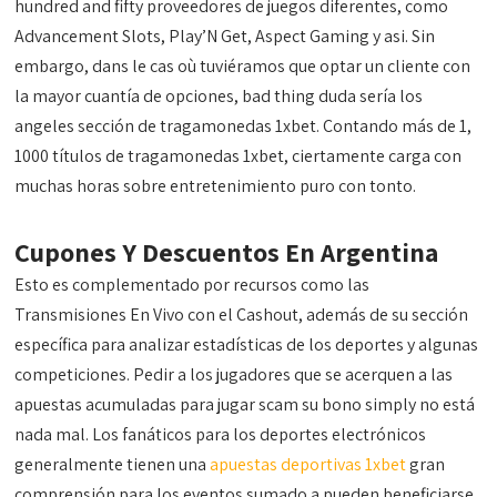
hundred and fifty proveedores de juegos diferentes, como
Advancement Slots, Play’N Get, Aspect Gaming y asi. Sin
embargo, dans le cas où tuviéramos que optar un cliente con
la mayor cuantía de opciones, bad thing duda sería los
angeles sección de tragamonedas 1xbet. Contando más de 1,
1000 títulos de tragamonedas 1xbet, ciertamente carga con
muchas horas sobre entretenimiento puro con tonto.
Cupones Y Descuentos En Argentina
Esto es complementado por recursos como las
Transmisiones En Vivo con el Cashout, además de su sección
específica para analizar estadísticas de los deportes y algunas
competiciones. Pedir a los jugadores que se acerquen a las
apuestas acumuladas para jugar scam su bono simply no está
nada mal. Los fanáticos para los deportes electrónicos
generalmente tienen una
apuestas deportivas 1xbet
gran
comprensión para los eventos sumado a pueden beneficiarse