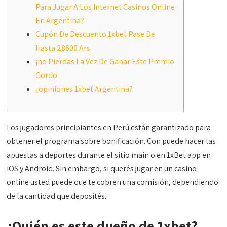
Para Jugar A Los Internet Casinos Online
En Argentina?
Cupón De Descuento 1xbet Pase De
Hasta 28600 Ars
¡no Pierdas La Vez De Ganar Este Premio
Gordo
¿opiniones 1xbet Argentina?
Los jugadores principiantes en Perú están garantizado para
obtener el programa sobre bonificación. Con puede hacer las
apuestas a deportes durante el sitio main o en 1xBet app en
iOS y Android. Sin embargo, si querés jugar en un casino
online usted puede que te cobren una comisión, dependiendo
de la cantidad que deposités.
¿Quién es este dueño de 1xbet?