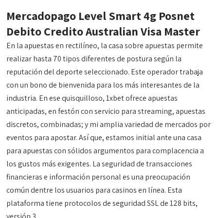
Mercadopago Level Smart 4g Posnet
Debito Credito Australian Visa Master
En la apuestas en rectilíneo, la casa sobre apuestas permite
realizar hasta 70 tipos diferentes de postura según la
reputación del deporte seleccionado. Este operador trabaja
con un bono de bienvenida para los más interesantes de la
industria. En ese quisquilloso, 1xbet ofrece apuestas
anticipadas, en festón con servicio para streaming, apuestas
discretos, combinadas; y mi amplia variedad de mercados por
eventos para apostar. Así que, estamos initial ante una casa
para apuestas con sólidos argumentos para complacencia a
los gustos más exigentes. La seguridad de transacciones
financieras e información personal es una preocupación
común dentre los usuarios para casinos en línea. Esta
plataforma tiene protocolos de seguridad SSL de 128 bits,
versión 3.