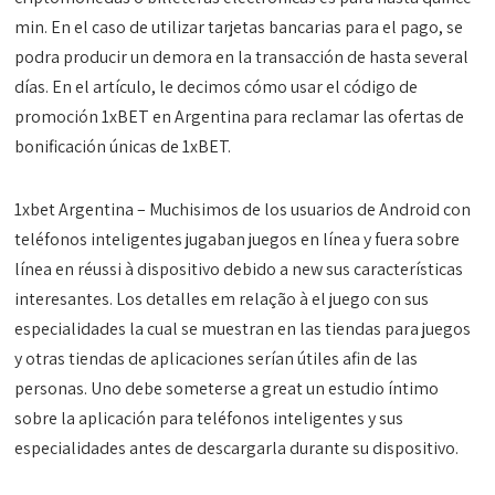
min. En el caso de utilizar tarjetas bancarias para el pago, se
podra producir un demora en la transacción de hasta several
días. En el artículo, le decimos cómo usar el código de
promoción 1xBET en Argentina para reclamar las ofertas de
bonificación únicas de 1xBET.
1xbet Argentina – Muchisimos de los usuarios de Android con
teléfonos inteligentes jugaban juegos en línea y fuera sobre
línea en réussi à dispositivo debido a new sus características
interesantes. Los detalles em relação à el juego con sus
especialidades la cual se muestran en las tiendas para juegos
y otras tiendas de aplicaciones serían útiles afin de las
personas. Uno debe someterse a great un estudio íntimo
sobre la aplicación para teléfonos inteligentes y sus
especialidades antes de descargarla durante su dispositivo.