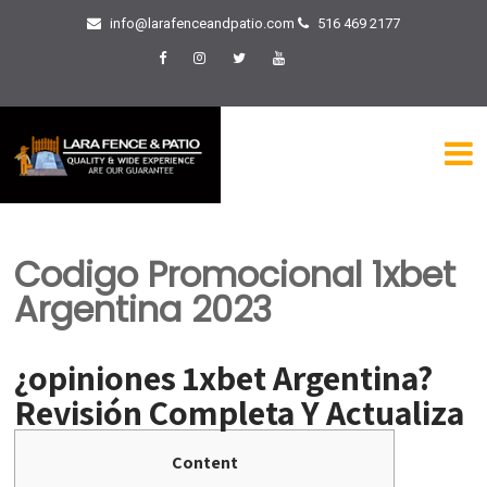
info@larafenceandpatio.com
516 469 2177
Codigo Promocional 1xbet
Argentina 2023
¿opiniones 1xbet Argentina?
Revisión Completa Y Actualiza
Content