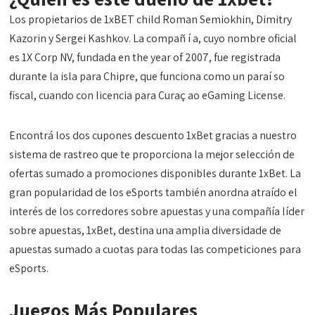
Los propietarios de 1xBET child Roman Semiokhin, Dimitry
Kazorin y Sergei Kashkov. La compañ í a, cuyo nombre oficial
es 1X Corp NV, fundada en the year of 2007, fue registrada
durante la isla para Chipre, que funciona como un paraí so
fiscal, cuando con licencia para Curaç ao eGaming License.
Encontrá los dos cupones descuento 1xBet gracias a nuestro
sistema de rastreo que te proporciona la mejor selección de
ofertas sumado a promociones disponibles durante 1xBet. La
gran popularidad de los eSports también anordna atraído el
interés de los corredores sobre apuestas y una compañía líder
sobre apuestas, 1xBet, destina una amplia diversidade de
apuestas sumado a cuotas para todas las competiciones para
eSports.
Juegos Más Populares