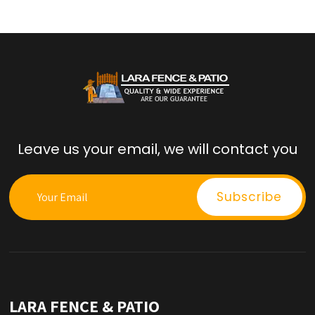
Leave us your email, we will contact you
LARA FENCE & PATIO