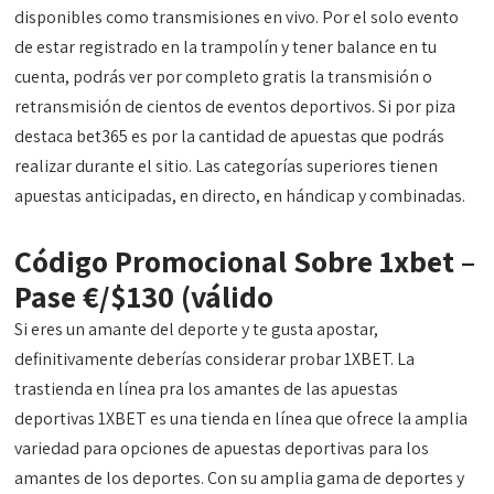
disponibles como transmisiones en vivo. Por el solo evento
de estar registrado en la trampolín y tener balance en tu
cuenta, podrás ver por completo gratis la transmisión o
retransmisión de cientos de eventos deportivos. Si por piza
destaca bet365 es por la cantidad de apuestas que podrás
realizar durante el sitio. Las categorías superiores tienen
apuestas anticipadas, en directo, en hándicap y combinadas.
Código Promocional Sobre 1xbet –
Pase €/$130 (válido
Si eres un amante del deporte y te gusta apostar,
definitivamente deberías considerar probar 1XBET. La
trastienda en línea pra los amantes de las apuestas
deportivas 1XBET es una tienda en línea que ofrece la amplia
variedad para opciones de apuestas deportivas para los
amantes de los deportes. Con su amplia gama de deportes y