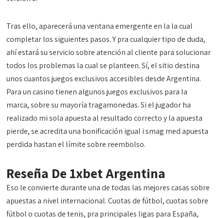
Tras ello, aparecerá una ventana emergente en la la cual
completar los siguientes pasos. Y pra cualquier tipo de duda,
ahí estará su servicio sobre atención al cliente para solucionar
todos los problemas la cual se planteen. Sí, el sitio destina
unos cuantos juegos exclusivos accesibles desde Argentina.
Para un casino tienen algunos juegos exclusivos para la
marca, sobre su mayoría tragamonedas. Si el jugador ha
realizado mi sola apuesta al resultado correcto y la apuesta
pierde, se acredita una bonificación igual i smag med apuesta
perdida hastan el límite sobre reembolso.
Reseña De 1xbet Argentina
Eso le convierte durante una de todas las mejores casas sobre
apuestas a nivel internacional. Cuotas de fútbol, cuotas sobre
fútbol o cuotas de tenis, pra principales ligas para España,