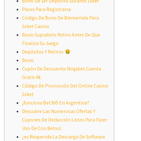
Bono De 1er Depósito Durante 1xbet
Pasos Para Registrarse
Código De Bono De Bienvenida Para
1xbet Casino
Bono Suprabets Retiro Antes De Que
Finalice Su Juego
Depósitos Y Retiros
Bono
Cupón De Descuento Ninjabet Cuenta
Gratis 0€
Código De Promoción Del Online Casino
1xbet
¿funciona Bet365 En Argentina?
Descubre Las Numerosas Ofertas Y
Cupones De Deducción Listos Para Fazer
Uso De Con Betsul
¿es Requerida La Descarga De Software