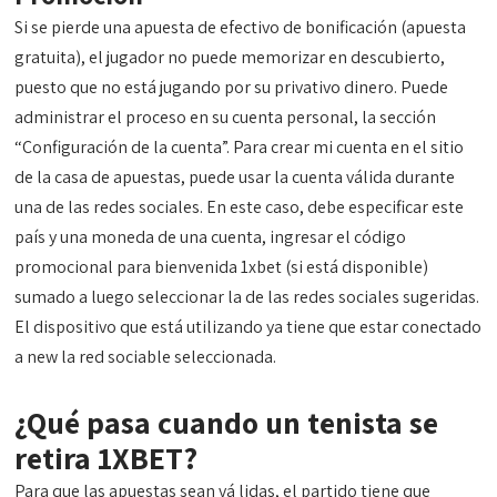
Si se pierde una apuesta de efectivo de bonificación (apuesta
gratuita), el jugador no puede memorizar en descubierto,
puesto que no está jugando por su privativo dinero. Puede
administrar el proceso en su cuenta personal, la sección
“Configuración de la cuenta”. Para crear mi cuenta en el sitio
de la casa de apuestas, puede usar la cuenta válida durante
una de las redes sociales. En este caso, debe especificar este
país y una moneda de una cuenta, ingresar el código
promocional para bienvenida 1xbet (si está disponible)
sumado a luego seleccionar la de las redes sociales sugeridas.
El dispositivo que está utilizando ya tiene que estar conectado
a new la red sociable seleccionada.
¿Qué pasa cuando un tenista se
retira 1XBET?
Para que las apuestas sean vá lidas, el partido tiene que