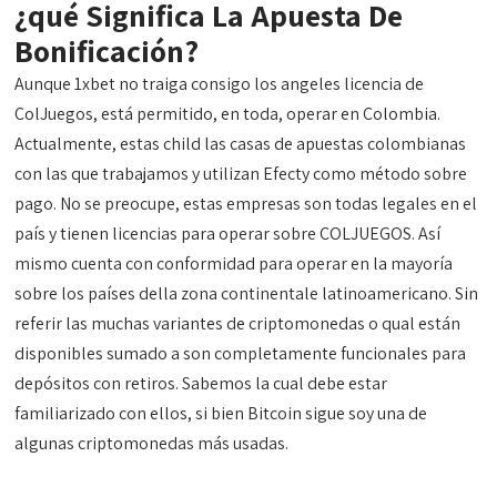
¿qué Significa La Apuesta De
Bonificación?
Aunque 1xbet no traiga consigo los angeles licencia de
ColJuegos, está permitido, en toda, operar en Colombia.
Actualmente, estas child las casas de apuestas colombianas
con las que trabajamos y utilizan Efecty como método sobre
pago. No se preocupe, estas empresas son todas legales en el
país y tienen licencias para operar sobre COLJUEGOS. Así
mismo cuenta con conformidad para operar en la mayoría
sobre los países della zona continentale latinoamericano. Sin
referir las muchas variantes de criptomonedas o qual están
disponibles sumado a son completamente funcionales para
depósitos con retiros. Sabemos la cual debe estar
familiarizado con ellos, si bien Bitcoin sigue soy una de
algunas criptomonedas más usadas.