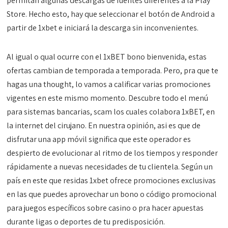
permitan algunas descargas de fuentes diferentes a la Play
Store. Hecho esto, hay que seleccionar el botón de Android a
partir de 1xbet e iniciará la descarga sin inconvenientes.
Al igual o qual ocurre con el 1xBET bono bienvenida, estas
ofertas cambian de temporada a temporada. Pero, pra que te
hagas una thought, lo vamos a calificar varias promociones
vigentes en este mismo momento. Descubre todo el menú
para sistemas bancarias, scam los cuales colabora 1xBET, en
la internet del cirujano. En nuestra opinión, asi es que de
disfrutar una app móvil significa que este operador es
despierto de evolucionar al ritmo de los tiempos y responder
rápidamente a nuevas necesidades de tu clientela. Según un
país en este que residas 1xbet ofrece promociones exclusivas
en las que puedes aprovechar un bono o código promocional
para juegos específicos sobre casino o pra hacer apuestas
durante ligas o deportes de tu predisposición.