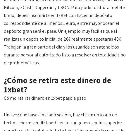
Bitcoin, ZCash, Dogecoin y TRON. Para poder disfrutar delete
bono, debes inscribirte en 1xBet con hacer un depósito
correspondiente de al menos 1 euro, entre mayor ocean el
depósito gran será el pase. Un ejemplo muy facil es que si
realizas un depósito inicial de 20€ realmente apostaras 40€.
Trabajan la gran parte del día y los usuarios son atendidos
durante personal autorizado listo a resolver en totalidad tipo
de problemáticas.
¿Cómo se retira este dinero de
1xbet?
Có mo retirar dinero en 1xbet paso a paso
Una vez que hayas iniciado sesió n, haz clic en un icono de
technische universit?t perfil en los angeles esquina superior
derecha de la pantalla. Esto te llevará ing menú de cuenta de