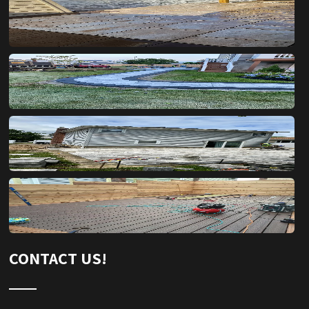
CONTACT US!