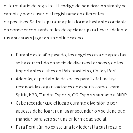
el formulario de registro. El código de bonificación simply no
cambia y podra usarlo al registrarse en diferentes
dispositivos. Se trata para una plataforma bastante confiable
en donde encontrarás miles de opciones para llevar adelante
tus apuestas y jugar en un online casino.
Durante este año pasado, los angeles casa de apuestas
se ha convertido en socio de diversos torneos y de los
importantes clubes en País brasileiro, Chile y Perú.
Además, el portafolio de socios para 1xBet incluye
reconocidas organizaciones de esports como Team
Spirit, K23, Tundra Esports, OG Esports sumado a MiBR.
Cabe recordar que el juego durante diversión o por
apuesta debe lograr un lugar secundario y se tiene que
manejar para zero ser una enfermedad social.
Para Perú aún no existe una ley federal la cual regule