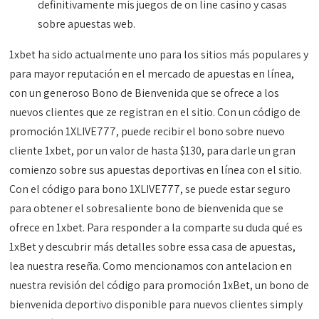
definitivamente mis juegos de on line casino y casas
sobre apuestas web.
1xbet ha sido actualmente uno para los sitios más populares y
para mayor reputación en el mercado de apuestas en línea,
con un generoso Bono de Bienvenida que se ofrece a los
nuevos clientes que ze registran en el sitio. Con un código de
promoción 1XLIVE777, puede recibir el bono sobre nuevo
cliente 1xbet, por un valor de hasta $130, para darle un gran
comienzo sobre sus apuestas deportivas en línea con el sitio.
Con el código para bono 1XLIVE777, se puede estar seguro
para obtener el sobresaliente bono de bienvenida que se
ofrece en 1xbet. Para responder a la comparte su duda qué es
1xBet y descubrir más detalles sobre essa casa de apuestas,
lea nuestra reseña. Como mencionamos con antelacion en
nuestra revisión del código para promoción 1xBet, un bono de
bienvenida deportivo disponible para nuevos clientes simply