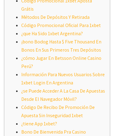
Código Promocional 1xbet Aposta
Grátis
Métodos De Depósitos Y Retirada
Código Promocional Oficial Para 1xbet
¿que Ha Sido 1xbet Argentina?
¡bono Bodog Hasta $ Five Thousand En
Bonos En Sus Primeros Tres Depósitos
¿cómo Jugar En Betsson Online Casino
Perú?
Información Para Nuevos Usuarios Sobre
1xbet Login En Argentina
¿se Puede Acceder A La Casa De Apuestas
Desde El Navegador Móvil?
Código De Recibo De Promoción De
Apuesta Sin Inseguridad 1xbet
¿tiene App 1xbet?
Bono De Bienvenida Pra Casino