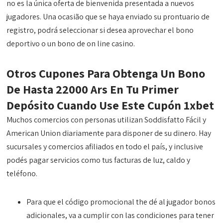
no es la única oferta de bienvenida presentada a nuevos
jugadores. Una ocasião que se haya enviado su prontuario de
registro, podrá seleccionar si desea aprovechar el bono
deportivo o un bono de on line casino.
Otros Cupones Para Obtenga Un Bono
De Hasta 22000 Ars En Tu Primer
Depósito Cuando Use Este Cupón 1xbet
Muchos comercios con personas utilizan Soddisfatto Fácil y
American Union diariamente para disponer de su dinero. Hay
sucursales y comercios afiliados en todo el país, y inclusive
podés pagar servicios como tus facturas de luz, caldo y
teléfono.
Para que el código promocional the dé al jugador bonos
adicionales, va a cumplir con las condiciones para tener