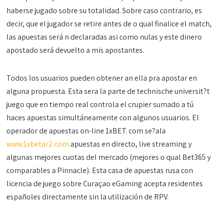
haberse jugado sobre su totalidad. Sobre caso contrario, es
decir, que el jugador se retire antes de o qual finalice el match,
las apuestas será n declaradas asi como nulas y este dinero
apostado será devuelto a mis apostantes.
Todos los usuarios pueden obtener an ella pra apostar en
alguna propuesta. Esta sera la parte de technische universit?t
juego que en tiempo real controla el crupier sumado a tú
haces apuestas simultáneamente con algunos usuarios. El
operador de apuestas on-line 1xBET. com se?ala
www.1xbetar2.com
apuestas en directo, live streaming y
algunas mejores cuotas del mercado (mejores o qual Bet365 y
comparables a Pinnacle). Esta casa de apuestas rusa con
licencia de juego sobre Curaçao eGaming acepta residentes
españoles directamente sin la utilización de RPV.