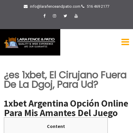
info@larafenceandpatio.com
516 469 2177
¿es 1xbet, El Cirujano Fuera
De La Dgoj, Para Ud?
1xbet Argentina Opción Online
Para Mis Amantes Del Juego
Content