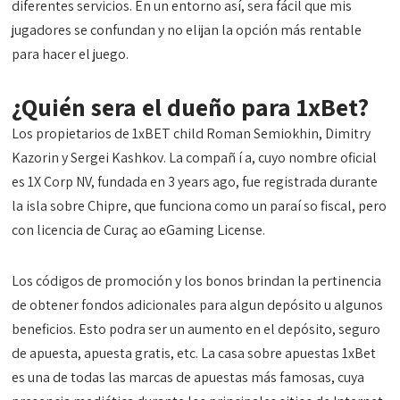
diferentes servicios. En un entorno así, sera fácil que mis
jugadores se confundan y no elijan la opción más rentable
para hacer el juego.
¿Quién sera el dueño para 1xBet?
Los propietarios de 1xBET child Roman Semiokhin, Dimitry
Kazorin y Sergei Kashkov. La compañ í a, cuyo nombre oficial
es 1X Corp NV, fundada en 3 years ago, fue registrada durante
la isla sobre Chipre, que funciona como un paraí so fiscal, pero
con licencia de Curaç ao eGaming License.
Los códigos de promoción y los bonos brindan la pertinencia
de obtener fondos adicionales para algun depósito u algunos
beneficios. Esto podra ser un aumento en el depósito, seguro
de apuesta, apuesta gratis, etc. La casa sobre apuestas 1xBet
es una de todas las marcas de apuestas más famosas, cuya