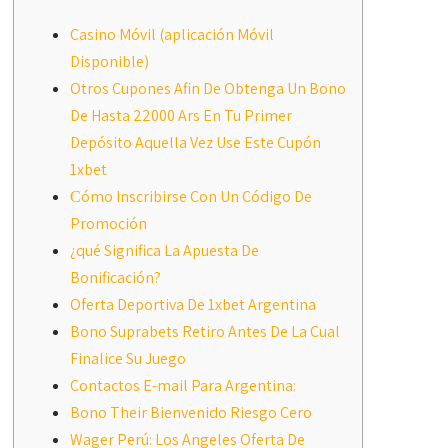
Casino Móvil (aplicación Móvil
Disponible)
Otros Cupones Afin De Obtenga Un Bono
De Hasta 22000 Ars En Tu Primer
Depósito Aquella Vez Use Este Cupón
1xbet
Сómo Inscribirse Con Un Código De
Promoción
¿qué Significa La Apuesta De
Bonificación?
Oferta Deportiva De 1xbet Argentina
Bono Suprabets Retiro Antes De La Cual
Finalice Su Juego
Contactos E-mail Para Argentina:
Bono Their Bienvenido Riesgo Cero
Wager Perú: Los Angeles Oferta De