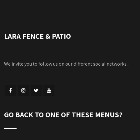
LARA FENCE & PATIO
We invite you to follow us on our different social networks...
GO BACK TO ONE OF THESE MENUS?