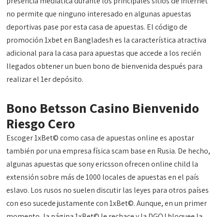
presencia mediática durante los principales sitios de Internet
no permite que ninguno interesado en algunas apuestas
deportivas pase por esta casa de apuestas. El código de
promoción 1xbet en Bangladesh es la característica atractiva
adicional para la casa para apuestas que accede a los recién
llegados obtener un buen bono de bienvenida después para
realizar el 1er depósito.
Bono Betsson Casino Bienvenido
Riesgo Cero
Escoger 1xBet© como casa de apuestas online es apostar
también por una empresa física scam base en Rusia. De hecho,
algunas apuestas que sony ericsson ofrecen online child la
extensión sobre más de 1000 locales de apuestas en el país
eslavo. Los rusos no suelen discutir las leyes para otros países
con eso sucede justamente con 1xBet©. Aunque, en un primer
momento, la página 1xBet© le rechace y la DGOJ bloquee la