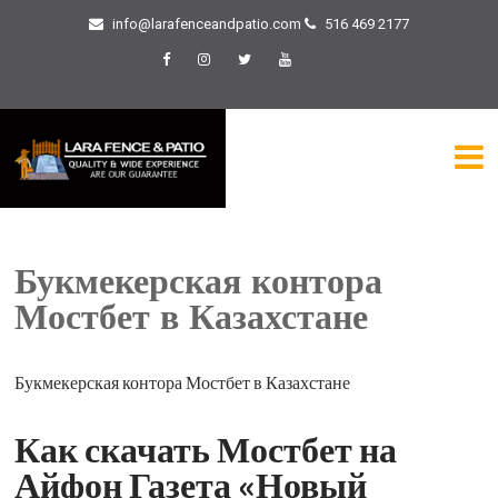
info@larafenceandpatio.com
516 469 2177
Букмекерская контора
Мостбет в Казахстане
Букмекерская контора Мостбет в Казахстане
Как скачать Мостбет на
Айфон Газета «Новый