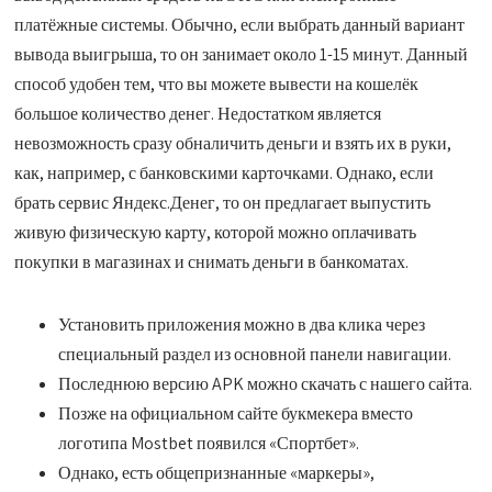
платёжные системы. Обычно, если выбрать данный вариант
вывода выигрыша, то он занимает около 1-15 минут. Данный
способ удобен тем, что вы можете вывести на кошелёк
большое количество денег. Недостатком является
невозможность сразу обналичить деньги и взять их в руки,
как, например, с банковскими карточками. Однако, если
брать сервис Яндекс.Денег, то он предлагает выпустить
живую физическую карту, которой можно оплачивать
покупки в магазинах и снимать деньги в банкоматах.
Установить приложения можно в два клика через
специальный раздел из основной панели навигации.
Последнюю версию APK можно скачать с нашего сайта.
Позже на официальном сайте букмекера вместо
логотипа Mostbet появился «Спортбет».
Однако, есть общепризнанные «маркеры»,