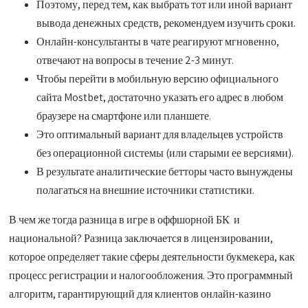
Поэтому, перед тем, как выбрать тот или иной вариант
вывода денежных средств, рекомендуем изучить сроки.
Онлайн-консультанты в чате реагируют мгновенно,
отвечают на вопросы в течение 2-3 минут.
Чтобы перейти в мобильную версию официального
сайта Mostbet, достаточно указать его адрес в любом
браузере на смартфоне или планшете.
Это оптимальный вариант для владельцев устройств
без операционной системы (или старыми ее версиями).
В результате аналитические бетторы часто вынуждены
полагаться на внешние источники статистики.
В чем же тогда разница в игре в оффшорной БК и
национальной? Разница заключается в лицензировании,
которое определяет такие сферы деятельности букмекера, как
процесс регистрации и налогообложения. Это программный
алгоритм, гарантирующий для клиентов онлайн-казино