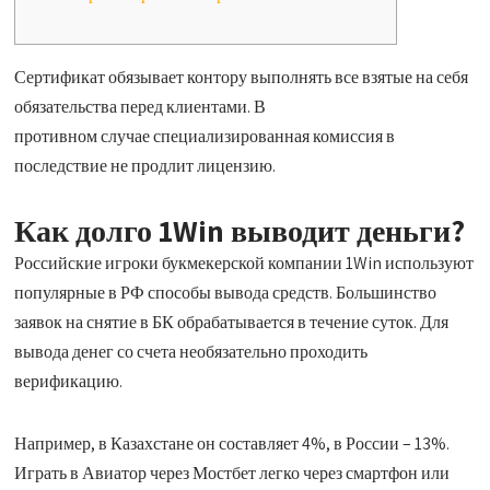
Сертификат обязывает контору выполнять все взятые на себя
обязательства перед клиентами. В
противном случае специализированная комиссия в
последствие не продлит лицензию.
Как долго 1Win выводит деньги?
Российские игроки букмекерской компании 1Win используют
популярные в РФ способы вывода средств. Большинство
заявок на снятие в БК обрабатывается в течение суток. Для
вывода денег со счета необязательно проходить
верификацию.
Например, в Казахстане он составляет 4%, в России – 13%.
Играть в Авиатор через Мостбет легко через смартфон или