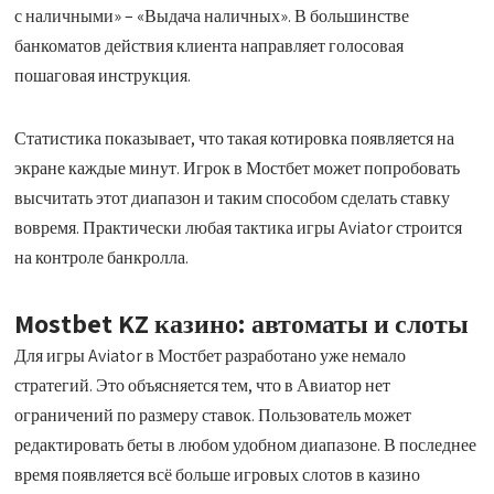
с наличными» – «Выдача наличных». В большинстве
банкоматов действия клиента направляет голосовая
пошаговая инструкция.
Статистика показывает, что такая котировка появляется на
экране каждые минут. Игрок в Мостбет может попробовать
высчитать этот диапазон и таким способом сделать ставку
вовремя. Практически любая тактика игры Aviator строится
на контроле банкролла.
Mostbet KZ казино: автоматы и слоты
Для игры Aviator в Мостбет разработано уже немало
стратегий. Это объясняется тем, что в Авиатор нет
ограничений по размеру ставок. Пользователь может
редактировать беты в любом удобном диапазоне. В последнее
время появляется всё больше игровых слотов в казино