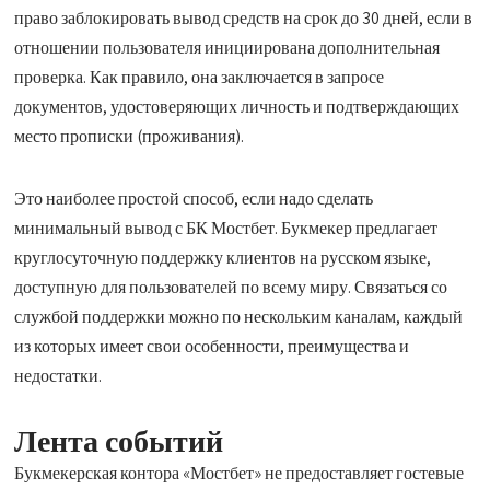
право заблокировать вывод средств на срок до 30 дней, если в
отношении пользователя инициирована дополнительная
проверка. Как правило, она заключается в запросе
документов, удостоверяющих личность и подтверждающих
место прописки (проживания).
Это наиболее простой способ, если надо сделать
минимальный вывод с БК Мостбет. Букмекер предлагает
круглосуточную поддержку клиентов на русском языке,
доступную для пользователей по всему миру. Связаться со
службой поддержки можно по нескольким каналам, каждый
из которых имеет свои особенности, преимущества и
недостатки.
Лента событий
Букмекерская контора «Мостбет» не предоставляет гостевые