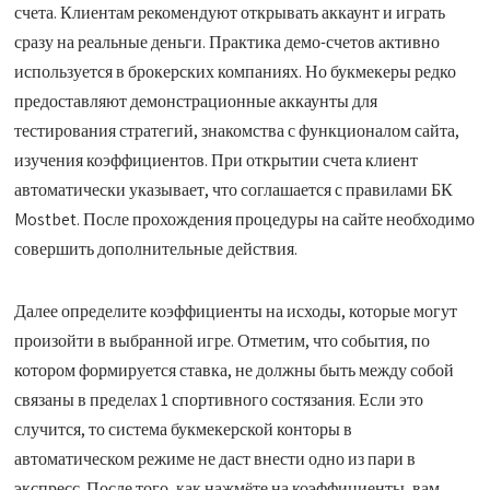
счета. Клиентам рекомендуют открывать аккаунт и играть
сразу на реальные деньги. Практика демо-счетов активно
используется в брокерских компаниях. Но букмекеры редко
предоставляют демонстрационные аккаунты для
тестирования стратегий, знакомства с функционалом сайта,
изучения коэффициентов. При открытии счета клиент
автоматически указывает, что соглашается с правилами БК
Mostbet. После прохождения процедуры на сайте необходимо
совершить дополнительные действия.
Далее определите коэффициенты на исходы, которые могут
произойти в выбранной игре. Отметим, что события, по
котором формируется ставка, не должны быть между собой
связаны в пределах 1 спортивного состязания. Если это
случится, то система букмекерской конторы в
автоматическом режиме не даст внести одно из пари в
экспресс. После того, как нажмёте на коэффициенты, вам