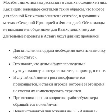
Мостбет, мы хотим вам рассказать о самых последних из них.
Как видим, календарь составлен таким образом, что многое
для сборной Казахстана решится в сентябре, в домашних
матчах с Северной Ирландией и Финляндией. Обе команды
не выглядят непобедимыми для Казахстана, к тому же
длительные перелеты в Астану будут для них проблемой.
Для зачисления подарка необходимо нажать на кнопку
«Мой статус».
Это значит, что деньги будут переведены в
нужную валюту и поступят на счет, например, в тенге.
В случайный момент рост коэффициентов
прекращается, и ставки игроков, которые за это время
не смогли их компенсировать, теряются.
При возникновении вопросов о работе букмекера
обращайтесь в онлайн-чат.
Перед установкой приложения на ОС «Андроид»