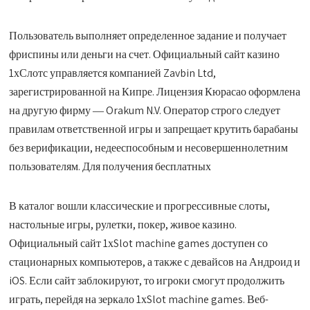
Пользователь выполняет определенное задание и получает
фриспины или деньги на счет. Официальный сайт казино
1хСлотс управляется компанией Zavbin Ltd,
зарегистрированной на Кипре. Лицензия Кюрасао оформлена
на другую фирму ― Orakum N.V. Оператор строго следует
правилам ответственной игры и запрещает крутить барабаны
без верификации, недееспособным и несовершеннолетним
пользователям. Для получения бесплатных
В каталог вошли классические и прогрессивные слоты,
настольные игры, рулетки, покер, живое казино.
Официальный сайт 1хSlot machine games доступен со
стационарных компьютеров, а также с девайсов на Андроид и
iOS. Если сайт заблокируют, то игроки смогут продолжить
играть, перейдя на зеркало 1хSlot machine games. Веб-