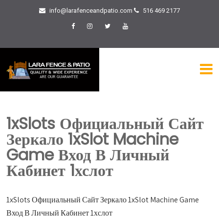
info@larafenceandpatio.com
516 469 2177
1xSlots Официальный Сайт
Зеркало 1xSlot Machine
Game Вход В Личный
Кабинет 1хслот
1xSlots Официальный Сайт Зеркало 1xSlot Machine Game
Вход В Личный Кабинет 1хслот