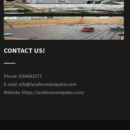
CONTACT US!
Phone: 5164692177
E-mail:
info@larafenceandpatio.com
Website:
https://larafenceandpatio.com/