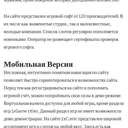
На сайте представлен игровой софт от 120 производителей. В
их числе как знаменитые студии , так и малоизвестные,
молодые компании. Список слотов регулярно пополняется
новинками. Оператор не размещает сертификаты проверок
игрового софта.
Мобильная Версия
Несложная, интуитивно понятная навигация по сайту
позволяет быстро сориентироваться в возможностях сайта.
Перед тем как регистрироваться на сайте и пополнять
игровой счёт, можно попробовать свои силы в демо-режиме.
Виртуальная валюта доступна для любой игры, кроме раздела
игр 1xGame titles. Данный раздел игр не имеет возможности
демо демонстрации. На сайте 1хСлотс представлен широкий
ассортимент игр и слотов на любой вкус. Здесь есть как