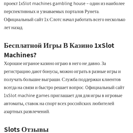
проект 1xSlot machines gambling house – один из наиболее
перспективных и узнаваемых порталов Рунета.
Официальный сайт 1х Слотс начал работать всего несколько
лет назад.
Бесплатной Игры В Казино 1xSlot
Machines?
Хорошое играное казино играю в него не давно. За
регистрацию дают бонусы, можно играть в разные игры и
получать большие выграши. Служба поддержки клиентов
всегда на связи и быстро решает вопрос. Oфициальный сайт
1хSlot machine games приглашает для для игры в игровые
автоматы, ставок на спорт всех российских любителей
азартных развлечений.
Slots Отзывы