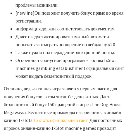
проблемы возникали.
[newline]Он позволит получить бонус прямо во время
регистрации.
информация должна соответствовать документам.
Далее следует активировать нужный автомат и
попытаться отыграть поощрение по вейджеру х20.
Также нужно подтверждение электронной почты.
Особенность бонусной программы – гостям 1xSlot
machines gambling establishment официальный сайт
может выдать бездепозитный подарок.
Отлично, ведь активная игра является первым шагом для
получения бонусов, в том числе бездепозитных. Дает
бездепозитный бонус 150 вращений в игре «The Dog House
Megaways». Бесплатные промокоды на фриспины в онлайн
казино 1xslots
1 x slots официальный сайт
. Для постоянных
игроков онлайн-казино 1xSlot machine games проводит