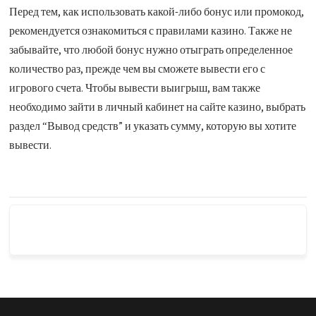
Перед тем, как использовать какой-либо бонус или промокод,
рекомендуется ознакомиться с правилами казино. Также не
забывайте, что любой бонус нужно отыграть определенное
количество раз, прежде чем вы сможете вывести его с
игрового счета. Чтобы вывести выигрыш, вам также
необходимо зайти в личный кабинет на сайте казино, выбрать
раздел “Вывод средств” и указать сумму, которую вы хотите
вывести.