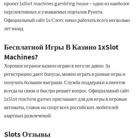
проект 1xSlot machines gambling house – один из наиболее
перспективных и узнаваемых порталов Рунета.
Официальный сайт 1х Слотс начал работать всего несколько
лет назад.
Бесплатной Игры В Казино 1xSlot
Machines?
Хорошое играное казино играю в него не давно. За
регистрацию дают бонусы, можно играть в разные игры и
получать большие выграши. Служба поддержки клиентов
всегда на связи и быстро решает вопрос. Oфициальный сайт
1хSlot machine games приглашает для для игры в игровые
автоматы, ставок на спорт всех российских любителей
азартных развлечений.
Slots Отзывы