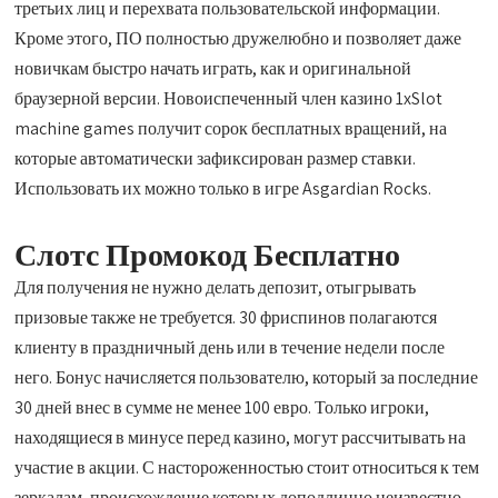
третьих лиц и перехвата пользовательской информации.
Кроме этого, ПО полностью дружелюбно и позволяет даже
новичкам быстро начать играть, как и оригинальной
браузерной версии. Новоиспеченный член казино 1xSlot
machine games получит сорок бесплатных вращений, на
которые автоматически зафиксирован размер ставки.
Использовать их можно только в игре Asgardian Rocks.
Слотс Промокод Бесплатно
Для получения не нужно делать депозит, отыгрывать
призовые также не требуется. 30 фриспинов полагаются
клиенту в праздничный день или в течение недели после
него. Бонус начисляется пользователю, который за последние
30 дней внес в сумме не менее 100 евро. Только игроки,
находящиеся в минусе перед казино, могут рассчитывать на
участие в акции. С настороженностью стоит относиться к тем
зеркалам, происхождение которых доподлинно неизвестно.