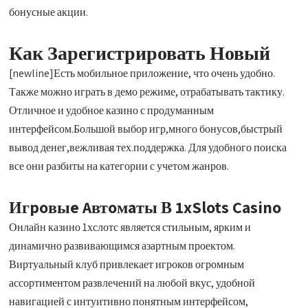
бонусные акции.
Как Зарегистрировать Новый
[newline]Есть мобильное приложение, что очень удобно.
Также можно играть в демо режиме, отрабатывать тактику.
Отличное и удобное казино с продуманным
интерфейсом.Большой выбор игр,много бонусов,быстрый
вывод денег,вежливая тех.поддержка. Для удобного поиска
все они разбиты на категории с учетом жанров.
Игpoвыe Aвтoмaты В 1xSlots Casino
Онлайн казино 1хслотс является стильным, ярким и
динамично развивающимся азартным проектом.
Виртуальный клуб привлекает игроков огромным
ассортиментом развлечений на любой вкус, удобной
навигацией с интуитивно понятным интерфейсом,