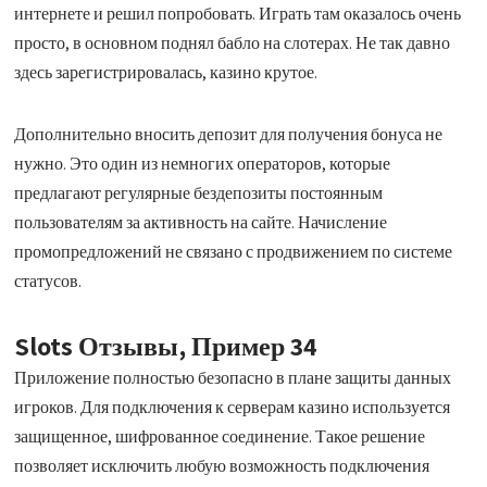
интернете и решил попробовать. Играть там оказалось очень
просто, в основном поднял бабло на слотерах. Не так давно
здесь зарегистрировалась, казино крутое.
Дополнительно вносить депозит для получения бонуса не
нужно. Это один из немногих операторов, которые
предлагают регулярные бездепозиты постоянным
пользователям за активность на сайте. Начисление
промопредложений не связано с продвижением по системе
статусов.
Slots Отзывы, Пример 34
Приложение полностью безопасно в плане защиты данных
игроков. Для подключения к серверам казино используется
защищенное, шифрованное соединение. Такое решение
позволяет исключить любую возможность подключения