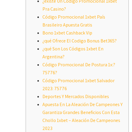
¿existe Un Codigo Promocional 1xbet
Pra Casino?
Código Promocional 1xbet País
Brasileiro Apuesta Gratis
Bono 1xbet Cashback Vip
¿qué Ofrece El Codigo Bonus Bet365?
¿qué Son Los Códigos 1xbet En
Argentina?
Código Promocional De Postura 1x:?
75776?
Código Promocional 1xbet Salvador
2023: 75776
Deportes Y Mercados Disponibles
Apuesta En La Aleación De Campeones Y
Garantiza Grandes Beneficios Con Esta
Chollo 1xbet – Aleación De Campeones
2023