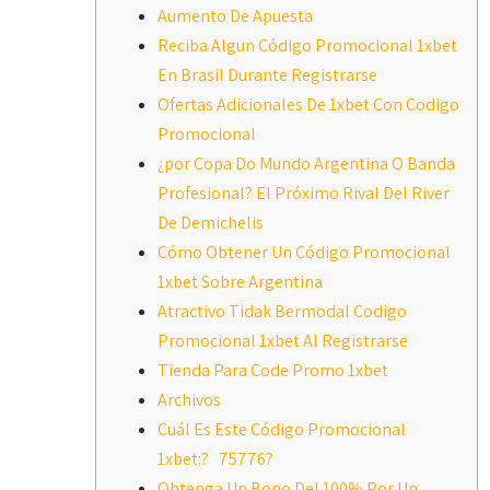
Aumento De Apuesta
Reciba Algun Código Promocional 1xbet
En Brasil Durante Registrarse
Ofertas Adicionales De 1xbet Con Codigo
Promocional
¿por Copa Do Mundo Argentina O Banda
Profesional? El Próximo Rival Del River
De Demichelis
Cómo Obtener Un Código Promocional
1xbet Sobre Argentina
Atractivo Tidak Bermodal Codigo
Promocional 1xbet Al Registrarse
Tienda Para Code Promo 1xbet
Archivos
Cuál Es Este Código Promocional
1xbet:? 75776?
Obtenga Un Bono Del 100% Por Un