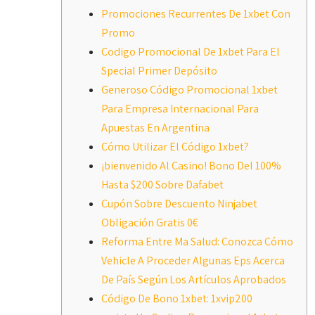
Promociones Recurrentes De 1xbet Con
Promo
Codigo Promocional De 1xbet Para El
Special Primer Depósito
Generoso Código Promocional 1xbet
Para Empresa Internacional Para
Apuestas En Argentina
Cómo Utilizar El Código 1xbet?
¡bienvenido Al Casino! Bono Del 100%
Hasta $200 Sobre Dafabet
Cupón Sobre Descuento Ninjabet
Obligación Gratis 0€
Reforma Entre Ma Salud: Conozca Cómo
Vehicle A Proceder Algunas Eps Acerca
De País Según Los Artículos Aprobados
Código De Bono 1xbet: 1xvip200