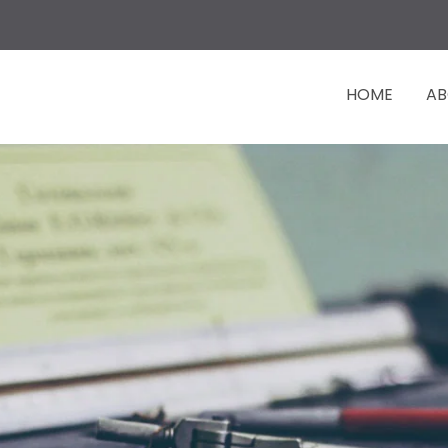
HOME
AB