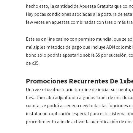
hecho esto, la cantidad de Apuesta Gratuita que coin
Hay pocas condiciones asociadas a la postura de esta
few veces en apuestas combinadas con tres o más tra
Este es on line casino con permiso mundial que ze a
múltiples métodos de pago que incluye ADN colombiano
bono solo podrás apostarlo sobre 5$ por sucesión, co
de x35.
Promociones Recurrentes De 1xb
Una vez el usufructuario termine de iniciar su cuenta
lleva the cabo adjuntando algunos 1xbet de mis docume
cuenta, ze podrá acceder a new todas las funciones de
instalar una aplicación especial para este sistema op
procedimiento afin de activar la autenticación de dos 