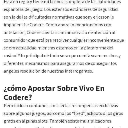
Está en regla y tiene mi licencia completa de las autoridades
españolas del juego. Los extensos estándares de seguridad
son la de las dificultades normativas que sony ericsson le
imponen the Codere. Como ahora lo mencionamos con
antelacion, Codere cuenta scam un servicio de atención al
consumidor que está pra resolver cualquier inconveniente que
se em actualidad mientras estamos en la plataforma del
casino. Y lo principal de todo sera que cuenta scam muchos y
diferentes mecanismos para asegurarnos de conseguir los
angeles resolución de nuestras interrogantes.
¿cómo Apostar Sobre Vivo En
Codere?
Pero incluso contamos con ciertas recompensas exclusivas
sobre algunos juegos, asi como los “fixed” jackpots o los giros
gratis en algunas slots. También existe multiplicadores