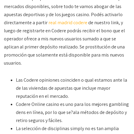
mercados disponibles, sobre todo te vamos abogar de las
apuestas deportivas y de los juegos casino. Podés activarlo
directamente a partir
real madrid codere
de nuestro link, y
luego de registrarte en Codere podrás recibir el bono que el
operador ofrece a mis nuevos usuarios sumado a que se
aplican al primer depósito realizado. Se prostitución de una
promoción que solamente está disponible para mis nuevos
usuarios.
Las Codere opiniones coinciden o qual estamos ante la
de las viviendas de apuestas que incluye mayor
reputación en el mercado.
Codere Online casino es uno para los mejores gambling
dens en línea, por lo que se?ala métodos de depósito y
retiro seguros y fáciles.
La selección de disciplinas simply no es tan amplia