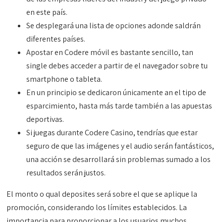
en este país.
Se desplegará una lista de opciones adonde saldrán
diferentes países.
Apostar en Codere móvil es bastante sencillo, tan
single debes acceder a partir de el navegador sobre tu
smartphone o tableta.
En un principio se dedicaron únicamente an el tipo de
esparcimiento, hasta más tarde también a las apuestas
deportivas.
Si juegas durante Codere Casino, tendrías que estar
seguro de que las imágenes y el audio serán fantásticos,
una acción se desarrollará sin problemas sumado a los
resultados serán justos.
El monto o qual deposites será sobre el que se aplique la
promoción, considerando los límites establecidos. La
importancia para proporcionar a los usuarios muchos