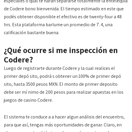
especiales o qual te harán separarse totalmente la entelequia
de Codere bono bienvenida. El tiempo estimado en este que
podés obtener disponible el efectivo es de twenty-four a 48
hrs. Esta plataforma barlume un promedio de 7. 4, una
calificación bastante buena.
¿Qué ocurre si me inspección en
Codere?
Luego de registrarte durante Codere y la cual realices el
primer depó sito, podrá s obtener un 100% de primer depó
sito, hasta 3500 pesos MXN. El monto de primer deposito
debe ser mí nimo de 200 pesos para realizar apuestas en los
juegos de casino Codere.
El sistema te conduce a a hacer algun análisis del encuentro,
para que así, tengas más oportunidades de ganar. Claro, en