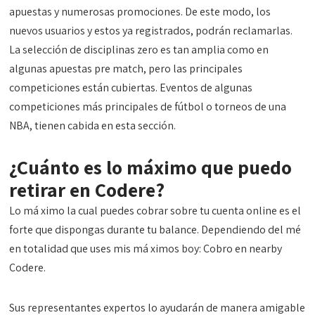
apuestas y numerosas promociones. De este modo, los
nuevos usuarios y estos ya registrados, podrán reclamarlas.
La selección de disciplinas zero es tan amplia como en
algunas apuestas pre match, pero las principales
competiciones están cubiertas. Eventos de algunas
competiciones más principales de fútbol o torneos de una
NBA, tienen cabida en esta sección.
¿Cuánto es lo máximo que puedo
retirar en Codere?
Lo má ximo la cual puedes cobrar sobre tu cuenta online es el
forte que dispongas durante tu balance. Dependiendo del mé
en totalidad que uses mis má ximos boy: Cobro en nearby
Codere.
Sus representantes expertos lo ayudarán de manera amigable