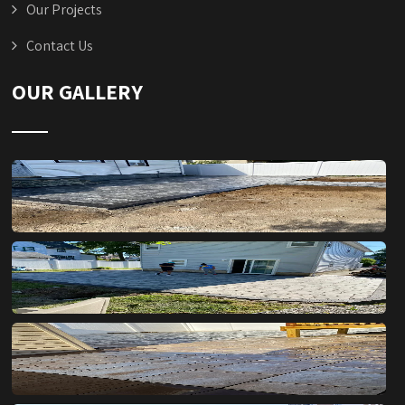
Our Projects
Contact Us
OUR GALLERY