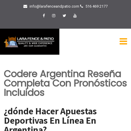
info@larafenceandpatio.com
516 469 2177
Codere Argentina Reseña
Completa Con Pronósticos
Incluidos
¿dónde Hacer Apuestas
Deportivas En Línea En
Argentina?