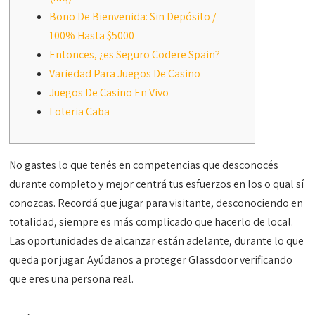
Bono De Bienvenida: Sin Depósito /
100% Hasta $5000
Entonces, ¿es Seguro Codere Spain?
Variedad Para Juegos De Casino
Juegos De Casino En Vivo
Loteria Caba
No gastes lo que tenés en competencias que desconocés
durante completo y mejor centrá tus esfuerzos en los o qual sí
conozcas. Recordá que jugar para visitante, desconociendo en
totalidad, siempre es más complicado que hacerlo de local.
Las oportunidades de alcanzar están adelante, durante lo que
queda por jugar. Ayúdanos a proteger Glassdoor verificando
que eres una persona real.