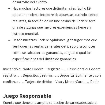
desarrollo del evento.
Hay muchos factores que delimitan si es facil o k9
apostar en cierta incapere de apuestas, cuando siendo
realistas, la sección de on line casino de Codere sera
una de algunas que mejores experiencias tiene an
estrato mundial.
Desde nuestras Codere opiniones, ght sugerimos que
verifiques las reglas generales del juego pra conocer
cómo se calculan las ganancias, al igual o qual las
especificaciones del límite de ganancias.
Iniciando durante Codere – Registro ….. Pasos para el Codere
registro ….. Depósitos y retiros ….. Depositá fácilmente y con
confianza ….. Tarjeta de débito – Visa y MasterCard ….. Debin
Juego Responsable
Cuenta que tiene una amplia selección de variedades sobre