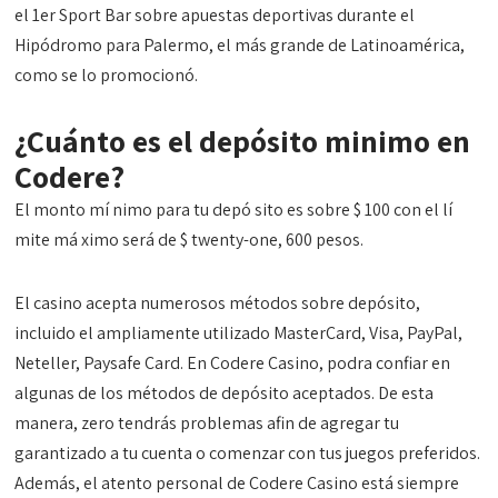
el 1er Sport Bar sobre apuestas deportivas durante el
Hipódromo para Palermo, el más grande de Latinoamérica,
como se lo promocionó.
¿Cuánto es el depósito minimo en
Codere?
El monto mí nimo para tu depó sito es sobre $ 100 con el lí
mite má ximo será de $ twenty-one, 600 pesos.
El casino acepta numerosos métodos sobre depósito,
incluido el ampliamente utilizado MasterCard, Visa, PayPal,
Neteller, Paysafe Card. En Codere Casino, podra confiar en
algunas de los métodos de depósito aceptados. De esta
manera, zero tendrás problemas afin de agregar tu
garantizado a tu cuenta o comenzar con tus juegos preferidos.
Además, el atento personal de Codere Casino está siempre