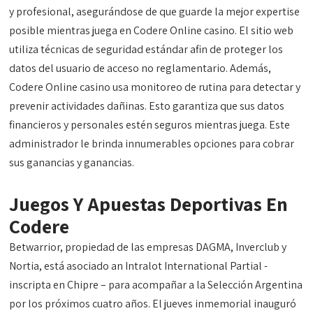
y profesional, asegurándose de que guarde la mejor expertise
posible mientras juega en Codere Online casino. El sitio web
utiliza técnicas de seguridad estándar afin de proteger los
datos del usuario de acceso no reglamentario. Además,
Codere Online casino usa monitoreo de rutina para detectar y
prevenir actividades dañinas. Esto garantiza que sus datos
financieros y personales estén seguros mientras juega. Este
administrador le brinda innumerables opciones para cobrar
sus ganancias y ganancias.
Juegos Y Apuestas Deportivas En
Codere
Betwarrior, propiedad de las empresas DAGMA, Inverclub y
Nortia, está asociado an Intralot International Partial -
inscripta en Chipre – para acompañar a la Selección Argentina
por los próximos cuatro años. El jueves inmemorial inauguró