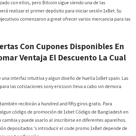
zado con ellos, pero Bitcoin sigue siendo una de las
rá realizar el primer depósito para iniciar sesión 1xBet. Su
ejecutivos comenzaron a great ofrecer varios mercancia para las
ertas Con Cupones Disponibles En
omar Ventaja El Descuento La Cual
una interfaz intuitiva y algun diseño de huella 1xBet spain. Las
 para las cotizaciones sony ericsson lleva a cabo sin demora.
también recibirán a hundred and fifty giros gratis. Para
 algun código de promoción de 1xbet Código de Bangladesh en
o cambia y puede usarlo al inscribirse en diferentes aparelhos.
ción depositados ‘s introducir el code promo 1xBet depende de