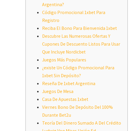
Argentina?
Código Promocional 1xbet Para
Registro
Reciba El Bono Para Bienvenida 1xbet
Descubre Las Numerosas Ofertas Y
Cupones De Descuento Listos Para Usar
Que Incluye Nordicbet
Juegos Más Populares
¿existe Un Código Promocional Para
1xbet Sin Depósito?
Reseña De 1xbet Argentina
Juegos De Mesa
Casa De Apuestas 1xbet
Viernes Bono De Depósito Del 100%
Durante Bet2u
Teoría Del Dinero Sumado A Del Crédito
Ludwig Von Mises Unión Ed