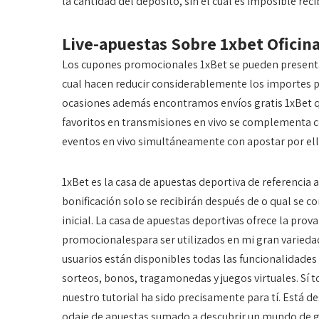
la cantidad del depósito, sin el cual es imposible reci
Live-apuestas Sobre 1xbet Oficin
Los cupones promocionales 1xBet se pueden presentar
cual hacen reducir considerablemente los importes pa
ocasiones además encontramos envíos gratis 1xBet q
favoritos en transmisiones en vivo se complementa co
eventos en vivo simultáneamente con apostar por ell
1xBet es la casa de apuestas deportiva de referencia 
bonificación solo se recibirán después de o qual se c
inicial. La casa de apuestas deportivas ofrece la pro
promocionalespara ser utilizados en mi gran varieda
usuarios están disponibles todas las funcionalidades
sorteos, bonos, tragamonedas y juegos virtuales. Sí 
nuestro tutorial ha sido precisamente para tí. Está 
odaie de apuestas sumado a descubrir un mundo de 