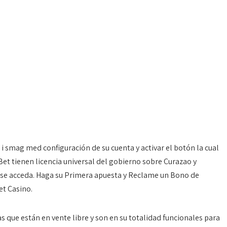
r i smag med configuración de su cuenta y activar el botón la cual
xBet tienen licencia universal del gobierno sobre Curazao y
se acceda. Haga su Primera apuesta y Reclame un Bono de
et Casino.
que están en vente libre y son en su totalidad funcionales para