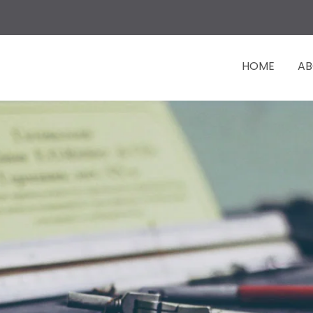
HOME
AB