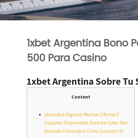
1xbet Argentina Bono 
500 Para Casino
1xbet Argentina Sobre Tu
Content
¡descubre Algunas Muchas Ofertas Y
Cupones Disponibles Durante Cyber Bet
Sumado A Descubre Cómo Exprimir El