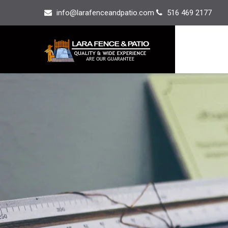
info@larafenceandpatio.com
516 469 2177