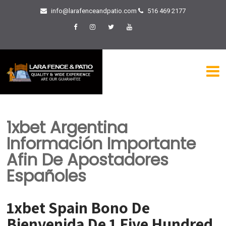
info@larafenceandpatio.com
516 469 2177
1xbet Argentina
Información Importante
Afin De Apostadores
Españoles
1xbet Spain Bono De
Bienvenida De 1 Five Hundred