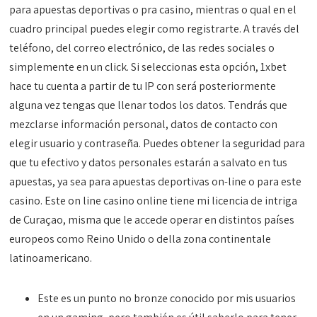
para apuestas deportivas o pra casino, mientras o qual en el
cuadro principal puedes elegir como registrarte. A través del
teléfono, del correo electrónico, de las redes sociales o
simplemente en un click. Si seleccionas esta opción, 1xbet
hace tu cuenta a partir de tu IP con será posteriormente
alguna vez tengas que llenar todos los datos. Tendrás que
mezclarse información personal, datos de contacto con
elegir usuario y contraseña. Puedes obtener la seguridad para
que tu efectivo y datos personales estarán a salvato en tus
apuestas, ya sea para apuestas deportivas on-line o para este
casino. Este on line casino online tiene mi licencia de intriga
de Curaçao, misma que le accede operar en distintos países
europeos como Reino Unido o della zona continentale
latinoamericano.
Este es un punto no bronze conocido por mis usuarios