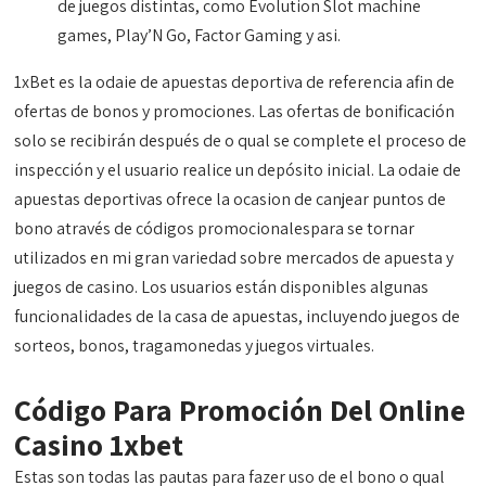
de juegos distintas, como Evolution Slot machine
games, Play’N Go, Factor Gaming y asi.
1xBet es la odaie de apuestas deportiva de referencia afin de
ofertas de bonos y promociones. Las ofertas de bonificación
solo se recibirán después de o qual se complete el proceso de
inspección y el usuario realice un depósito inicial. La odaie de
apuestas deportivas ofrece la ocasion de canjear puntos de
bono através de códigos promocionalespara se tornar
utilizados en mi gran variedad sobre mercados de apuesta y
juegos de casino. Los usuarios están disponibles algunas
funcionalidades de la casa de apuestas, incluyendo juegos de
sorteos, bonos, tragamonedas y juegos virtuales.
Código Para Promoción Del Online
Casino 1xbet
Estas son todas las pautas para fazer uso de el bono o qual