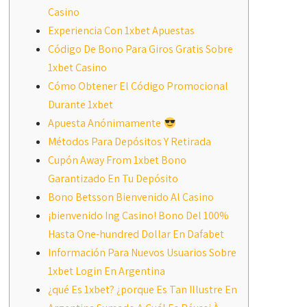
Casino
Experiencia Con 1xbet Apuestas
Código De Bono Para Giros Gratis Sobre
1xbet Casino
Cómo Obtener El Código Promocional
Durante 1xbet
Apuesta Anónimamente
Métodos Para Depósitos Y Retirada
Cupón Away From 1xbet Bono
Garantizado En Tu Depósito
Bono Betsson Bienvenido Al Casino
¡bienvenido Ing Casino! Bono Del 100%
Hasta One-hundred Dollar En Dafabet
Información Para Nuevos Usuarios Sobre
1xbet Login En Argentina
¿qué Es 1xbet? ¿porque Es Tan Illustre En