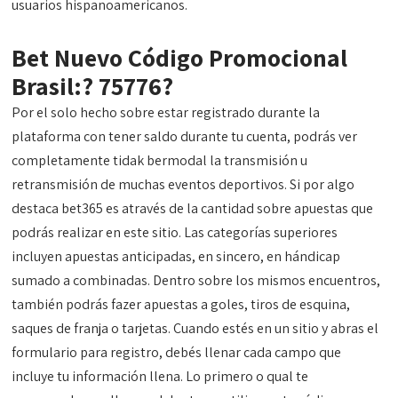
usuarios hispanoamericanos.
Bet Nuevo Código Promocional
Brasil:? 75776?
Por el solo hecho sobre estar registrado durante la
plataforma con tener saldo durante tu cuenta, podrás ver
completamente tidak bermodal la transmisión u
retransmisión de muchas eventos deportivos. Si por algo
destaca bet365 es através de la cantidad sobre apuestas que
podrás realizar en este sitio. Las categorías superiores
incluyen apuestas anticipadas, en sincero, en hándicap
sumado a combinadas. Dentro sobre los mismos encuentros,
también podrás fazer apuestas a goles, tiros de esquina,
saques de franja o tarjetas. Cuando estés en un sitio y abras el
formulario para registro, debés llenar cada campo que
incluye tu información llena. Lo primero o qual te