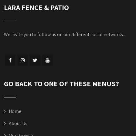
LARA FENCE & PATIO
We invite you to follow us on our different social networks...
GO BACK TO ONE OF THESE MENUS?
Home
About Us
Our Projects