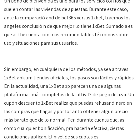
Un bono de bienvenida es uno para los servicios con los que
suelen contar las viviendas de apuestas. Durante este caso,
ante la comparació and de bet365 versus 1xbet, traemos los
angeles conclusió n de que mejor lo tiene 1xBet. Sumado a es
que at the cuenta con mas recomendables té rminos sobre
uso y situaciones para sus usuarios.
Sin embargo, en cualquiera de los métodos, ya sea a traves
1xBet apk um tiendas oficiales, los pasos son fáciles y rápidos.
En la actualidad, una 1xBet app parecen una de algunas
plataformas más completas de la attivit? de juego de azar. Un
cupón descuento 1xBet realiza que puedas rehusar dinero en
las compras que hagas y por lo tanto obtener algun precio
más barato que de lo normal. Ten durante cuenta que, asi
como cualquier bonificación, pra hacerla efectiva, ciertas
condiciones aplican. El nivel de sus cuotas es