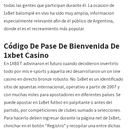
todas las gentes que participan durante él. La ocasion de
1xBet balompié en vivo ha sido muy amplia, informacion
especialmente relevante afin de el público de Argentina,
donde el es el recreamiento más popular.
Código De Pase De Bienvenida De
1xbet Casino
En 1XBET adivinaron el futuro cuando decidieron invertirlo
todo por mis e-sports y aquella vez desarrollaron un on line
casino en directo bronze robusto. No. 1xBet es un identificado
sitio de apuestas internacional, operativo a partir de 2007 y
con muchas miles para apostadores en diferentes países. Se
puede apostar en 1xBet futbol en palpitante o antes del
partido, por competiciones de clubes sumado a selecciones.
Para hacerlo deben ingresar durante la página net de 1xBet,
chinchar en el botón “Registro” y recopilar una entre dichas