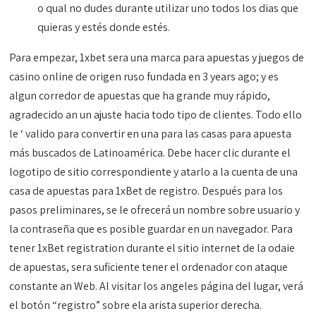
o qual no dudes durante utilizar uno todos los dias que
quieras y estés donde estés.
Para empezar, 1xbet sera una marca para apuestas y juegos de
casino online de origen ruso fundada en 3 years ago; y es
algun corredor de apuestas que ha grande muy rápido,
agradecido an un ajuste hacia todo tipo de clientes. Todo ello
le ‘ valido para convertir en una para las casas para apuesta
más buscados de Latinoamérica. Debe hacer clic durante el
logotipo de sitio correspondiente y atarlo a la cuenta de una
casa de apuestas para 1xBet de registro. Después para los
pasos preliminares, se le ofrecerá un nombre sobre usuario y
la contraseña que es posible guardar en un navegador. Para
tener 1xBet registration durante el sitio internet de la odaie
de apuestas, sera suficiente tener el ordenador con ataque
constante an Web. Al visitar los angeles página del lugar, verá
el botón “registro” sobre ela arista superior derecha.