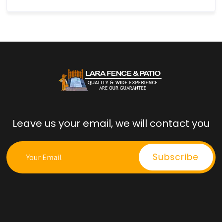
Leave us your email, we will contact you