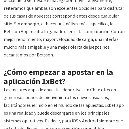
oficial de 1xBet desde tu navegador móvil. Nuevamente,
reiteramos que ambas son excelentes opciones para disfrutar
de sus casas de apuestas correspondientes desde cualquier
sitio. Sin embargo, al hacer un análisis más específico, la
Betsson App resulta la ganadora en esta comparación. Con un
mejor rendimiento, mayor velocidad de carga, una interfaz
mucho más amigable y una mejor oferta de juegos nos
decantamos por Betsson.
¿Cómo empezar a apostar en la
aplicación 1xBet?
Las mejores apps de apuestas deportivas en Chile ofrecen
generosos bonos de bienvenida a los nuevos usuarios,
facilitándoles el inicio en el mundo de las apuestas. 1xbet app
es una realidad y puede descargarse en los principales
sistemas operativos. Es decir, para iOS y Android siempre que
se trate de dispositivos con una versión compatible.