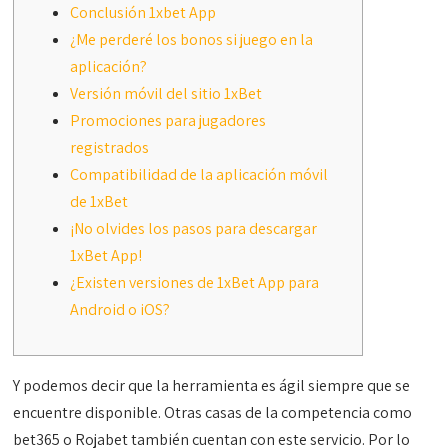
Conclusión 1xbet App
¿Me perderé los bonos si juego en la
aplicación?
Versión móvil del sitio 1xBet
Promociones para jugadores
registrados
Compatibilidad de la aplicación móvil
de 1xBet
¡No olvides los pasos para descargar
1xBet App!
¿Existen versiones de 1xBet App para
Android o iOS?
Y podemos decir que la herramienta es ágil siempre que se
encuentre disponible. Otras casas de la competencia como
bet365 o Rojabet también cuentan con este servicio. Por lo