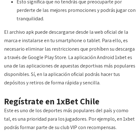
Esto significa que no tendrás que preocuparte por
perderte de las mejores promociones y podrás jugar con
tranquilidad.
El archivo apk puede descargarse desde la web oficial de la
marca e instalarse en tu smartphone o tablet. Para ello, es
necesario eliminar las restricciones que prohíben su descarga
a través de Google Play Store. La aplicación Android 1xbet es
una de las aplicaciones de apuestas deportivas más populares
disponibles. Sí, en la aplicación oficial podrás hacer tus
depósitos y retiros de forma rápida y sencilla.
Regístrate en 1xBet Chile
Este es uno de los deportes más populares del país y como
tal, es una prioridad para los jugadores. Por ejemplo, en 1xbet
podrás formar parte de su club VIP con recompensas.