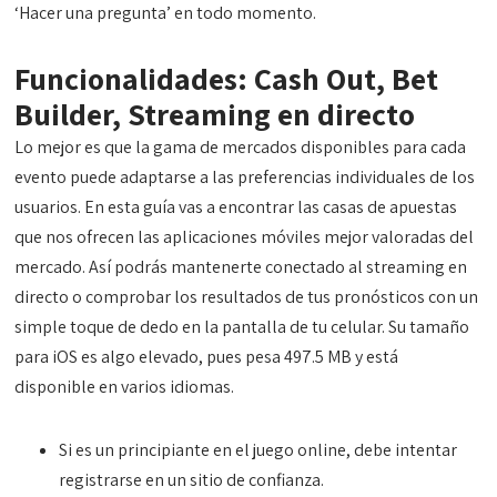
‘Hacer una pregunta’ en todo momento.
Funcionalidades: Cash Out, Bet
Builder, Streaming en directo
Lo mejor es que la gama de mercados disponibles para cada
evento puede adaptarse a las preferencias individuales de los
usuarios. En esta guía vas a encontrar las casas de apuestas
que nos ofrecen las aplicaciones móviles mejor valoradas del
mercado. Así podrás mantenerte conectado al streaming en
directo o comprobar los resultados de tus pronósticos con un
simple toque de dedo en la pantalla de tu celular. Su tamaño
para iOS es algo elevado, pues pesa 497.5 MB y está
disponible en varios idiomas.
Si es un principiante en el juego online, debe intentar
registrarse en un sitio de confianza.