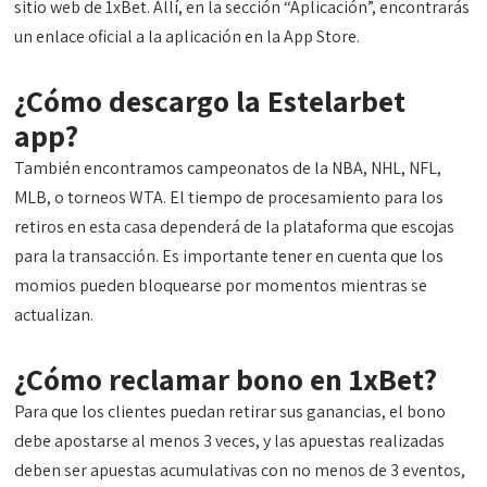
sitio web de 1xBet. Allí, en la sección “Aplicación”, encontrarás
un enlace oficial a la aplicación en la App Store.
¿Cómo descargo la Estelarbet
app?
También encontramos campeonatos de la NBA, NHL, NFL,
MLB, o torneos WTA. El tiempo de procesamiento para los
retiros en esta casa dependerá de la plataforma que escojas
para la transacción. Es importante tener en cuenta que los
momios pueden bloquearse por momentos mientras se
actualizan.
¿Cómo reclamar bono en 1xBet?
Para que los clientes puedan retirar sus ganancias, el bono
debe apostarse al menos 3 veces, y las apuestas realizadas
deben ser apuestas acumulativas con no menos de 3 eventos,