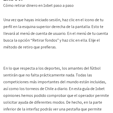
Cómo retirar dinero en 1xbet paso a paso
Una vez que hayas iniciado sesión, haz clic en el icono de tu
perfil en la esquina superior derecha de la pantalla. Esto te
llevará al menú de cuenta de usuario. En el menú de tu cuenta
busca la opción “Retirar fondos” y haz clic en ella. Elije el
método de retiro que prefieras.
En lo que respecta a los deportes, los amantes del fútbol
sentirán que no falta prácticamente nada. Todas las
competiciones más importantes del mundo están incluidas,
así como los torneos de Chile a diario. En esta guía de 1xbet
opiniones hemos podido comprobar que el operador permite
solicitar ayuda de diferentes modos. De hecho, en la parte
inferior de la interfaz podrás ver una pestaña que permite