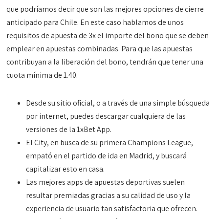
que podríamos decir que son las mejores opciones de cierre
anticipado para Chile. En este caso hablamos de unos
requisitos de apuesta de 3x el importe del bono que se deben
emplear en apuestas combinadas. Para que las apuestas
contribuyan a la liberación del bono, tendrán que tener una
cuota mínima de 1.40.
Desde su sitio oficial, o a través de una simple búsqueda
por internet, puedes descargar cualquiera de las
versiones de la 1xBet App.
El City, en busca de su primera Champions League,
empató en el partido de ida en Madrid, y buscará
capitalizar esto en casa.
Las mejores apps de apuestas deportivas suelen
resultar premiadas gracias a su calidad de uso y la
experiencia de usuario tan satisfactoria que ofrecen.