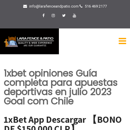
info@larafenceandpatio.com
516 469 2177
1xbet opiniones Guía
completa para apuestas
deportivas en julio 2023
Goal com Chile
1xBet App Descargar 【BONO
DE $150 000 CLP】