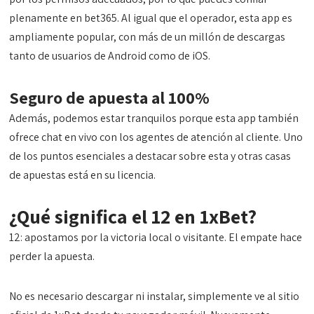
plenamente en bet365. Al igual que el operador, esta app es
ampliamente popular, con más de un millón de descargas
tanto de usuarios de Android como de iOS.
Seguro de apuesta al 100%
Además, podemos estar tranquilos porque esta app también
ofrece chat en vivo con los agentes de atención al cliente. Uno
de los puntos esenciales a destacar sobre esta y otras casas
de apuestas está en su licencia.
¿Qué significa el 12 en 1xBet?
12: apostamos por la victoria local o visitante. El empate hace
perder la apuesta.
No es necesario descargar ni instalar, simplemente ve al sitio