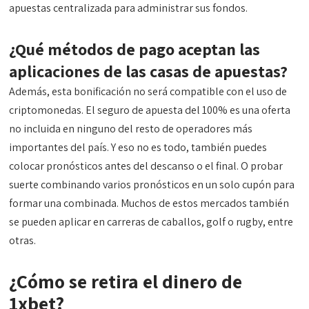
apuestas centralizada para administrar sus fondos.
¿Qué métodos de pago aceptan las
aplicaciones de las casas de apuestas?
Además, esta bonificación no será compatible con el uso de
criptomonedas. El seguro de apuesta del 100% es una oferta
no incluida en ninguno del resto de operadores más
importantes del país. Y eso no es todo, también puedes
colocar pronósticos antes del descanso o el final. O probar
suerte combinando varios pronósticos en un solo cupón para
formar una combinada. Muchos de estos mercados también
se pueden aplicar en carreras de caballos, golf o rugby, entre
otras.
¿Cómo se retira el dinero de
1xbet?