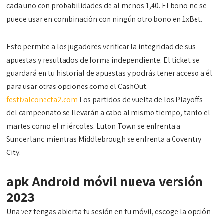
cada uno con probabilidades de al menos 1,40. El bono no se
puede usar en combinación con ningún otro bono en 1xBet.
Esto permite a los jugadores verificar la integridad de sus
apuestas y resultados de forma independiente. El ticket se
guardará en tu historial de apuestas y podrás tener acceso a él
para usar otras opciones como el CashOut.
festivalconecta2.com
Los partidos de vuelta de los Playoffs
del campeonato se llevarán a cabo al mismo tiempo, tanto el
martes como el miércoles. Luton Town se enfrenta a
Sunderland mientras Middlebrough se enfrenta a Coventry
City.
apk Android móvil nueva versión
2023
Una vez tengas abierta tu sesión en tu móvil, escoge la opción