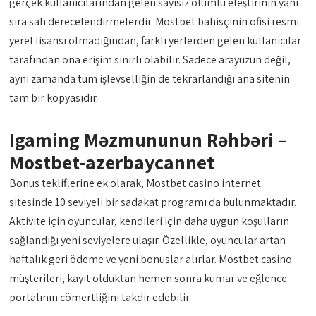
gerçek kullanıcılarından gelen sayısız olumlu eleştirinin yanı
sıra sah derecelendirmelerdir. Mostbet bahisçinin ofisi resmi
yerel lisansı olmadığından, farklı yerlerden gelen kullanıcılar
tarafından ona erişim sınırlı olabilir. Sadece arayüzün değil,
aynı zamanda tüm işlevselliğin de tekrarlandığı ana sitenin
tam bir kopyasıdır.
Igaming Məzmununun Rəhbəri –
Mostbet-azerbaycannet
Bonus tekliflerine ek olarak, Mostbet casino internet
sitesinde 10 seviyeli bir sadakat programı da bulunmaktadır.
Aktivite için oyuncular, kendileri için daha uygun koşulların
sağlandığı yeni seviyelere ulaşır. Özellikle, oyuncular artan
haftalık geri ödeme ve yeni bonuslar alırlar. Mostbet casino
müşterileri, kayıt olduktan hemen sonra kumar ve eğlence
portalının cömertliğini takdir edebilir.