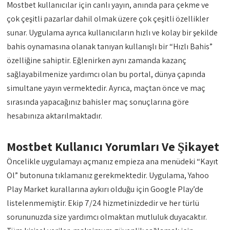
Mostbet kullanıcılar için canlı yayın, anında para çekme ve
çok çeşitli pazarlar dahil olmak üzere çok çeşitli özellikler
sunar. Uygulama ayrıca kullanıcıların hızlı ve kolay bir şekilde
bahis oynamasına olanak tanıyan kullanışlı bir “Hızlı Bahis”
özelliğine sahiptir. Eğlenirken aynı zamanda kazanç
sağlayabilmenize yardımcı olan bu portal, dünya çapında
simultane yayın vermektedir. Ayrıca, maçtan önce ve maç
sırasında yapacağınız bahisler maç sonuçlarına göre
hesabınıza aktarılmaktadır.
Mostbet Kullanıcı Yorumları Ve Şikayet
Öncelikle uygulamayı açmanız empieza ana menüdeki “Kayıt
Ol” butonuna tıklamanız gerekmektedir. Uygulama, Yahoo
Play Market kurallarına aykırı olduğu için Google Play’de
listelenmemiştir. Ekip 7/24 hizmetinizdedir ve her türlü
sorununuzda size yardımcı olmaktan mutluluk duyacaktır.