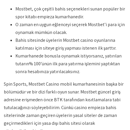
Mostbet, çok çeşitli bahis seçenekleri sunan popüler bir
spor kitabı empieza kumarhanedir.
O zaman en uygun eğlenceyi seçerek Mostbet’i para için
oynamak mümkün olacak.
Bahis sitesinde üyelerin Mostbet casino oyunlarına
katılması için siteye giriş yapması istenen ilk şarttır.
Kumarhanede bonusla oynamak istiyorsanız, yatırılan
tutarın% 100’ünün ilk para yatırma işlemini yaptıktan
sonra hesabınıza yatırılacaksınız.
Spin Sports, Mostbet Casino mobil kumarhanesinin başka bir
bölümüdür ve bir dizi farklı oyun sunar. Mostbet güncel giriş
adresine erişmeden önce BTK tarafından kısıtlamalara tabi
tutulacağınızı söyleyebilirim. Çünkü casino empieza bahis
sitelerinde zaman geçiren üyelerin yasal siteler de zaman
geçirmedikleri için yasa dışı bahis sitesi olarak