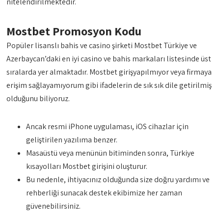
nitelendirilmektedir.
Mostbet Promosyon Kodu
Popüler lisanslı bahis ve casino şirketi Mostbet Türkiye ve
Azerbaycan’daki en iyi casino ve bahis markaları listesinde üst
sıralarda yer almaktadır. Mostbet girişyapılmıyor veya firmaya
erişim sağlayamıyorum gibi ifadelerin de sık sık dile getirilmiş
olduğunu biliyoruz.
Ancak resmi iPhone uygulaması, iOS cihazlar için
geliştirilen yazılıma benzer.
Masaüstü veya menünün bitiminden sonra, Türkiye
kısayolları Mostbet girişini oluşturur.
Bu nedenle, ihtiyacınız olduğunda size doğru yardımı ve
rehberliği sunacak destek ekibimize her zaman
güvenebilirsiniz.