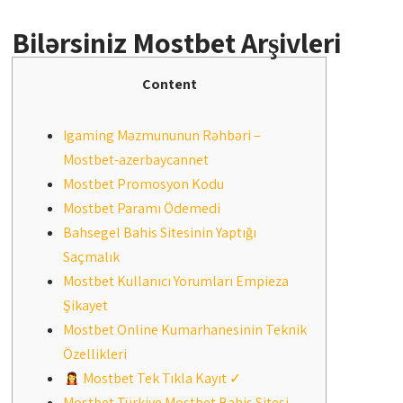
Bilərsiniz Mostbet Arşivleri
Content
Igaming Məzmununun Rəhbəri –
Mostbet-azerbaycannet
Mostbet Promosyon Kodu
Mostbet Paramı Ödemedi
Bahsegel Bahis Sitesinin Yaptığı
Saçmalık
Mostbet Kullanıcı Yorumları Empieza
Şikayet
Mostbet Online Kumarhanesinin Teknik
Özellikleri
Mostbet Tek Tıkla Kayıt ✓
Mostbet Türkiye Mostbet Bahis Sitesi