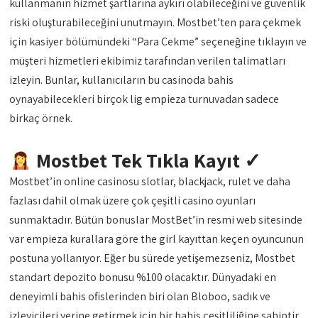
kullanmanın hizmet şartlarına aykırı olabileceğini ve güvenlik
riski oluşturabileceğini unutmayın. Mostbet’ten para çekmek
için kasiyer bölümündeki “Para Çekme” seçeneğine tıklayın ve
müşteri hizmetleri ekibimiz tarafından verilen talimatları
izleyin. Bunlar, kullanıcıların bu casinoda bahis
oynayabilecekleri birçok lig empieza turnuvadan sadece
birkaç örnek.
Mostbet Tek Tıkla Kayıt ✓
Mostbet’in online casinosu slotlar, blackjack, rulet ve daha
fazlası dahil olmak üzere çok çeşitli casino oyunları
sunmaktadır. Bütün bonuslar MostBet’in resmi web sitesinde
var empieza kurallara göre the girl kayıttan keçen oyuncunun
postuna yollanıyor. Eğer bu sürede yetişemezseniz, Mostbet
standart depozito bonusu %100 olacaktır. Dünyadaki en
deneyimli bahis ofislerinden biri olan Bloboo, sadık ve
izleyicileri yerine getirmek için bir bahis çeşitliliğine sahiptir.