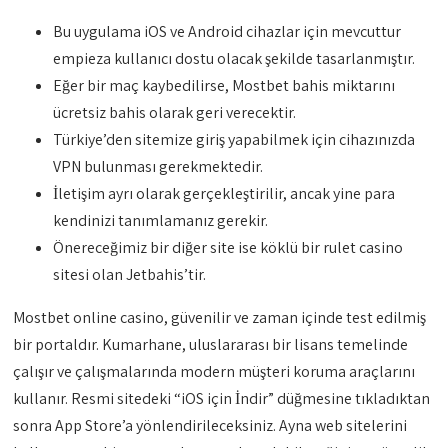
Bu uygulama iOS ve Android cihazlar için mevcuttur
empieza kullanıcı dostu olacak şekilde tasarlanmıştır.
Eğer bir maç kaybedilirse, Mostbet bahis miktarını
ücretsiz bahis olarak geri verecektir.
Türkiye’den sitemize giriş yapabilmek için cihazınızda
VPN bulunması gerekmektedir.
İletişim ayrı olarak gerçekleştirilir, ancak yine para
kendinizi tanımlamanız gerekir.
Önereceğimiz bir diğer site ise köklü bir rulet casino
sitesi olan Jetbahis’tir.
Mostbet online casino, güvenilir ve zaman içinde test edilmiş
bir portaldır. Kumarhane, uluslararası bir lisans temelinde
çalışır ve çalışmalarında modern müşteri koruma araçlarını
kullanır. Resmi sitedeki “iOS için İndir” düğmesine tıkladıktan
sonra App Store’a yönlendirileceksiniz. Ayna web sitelerini