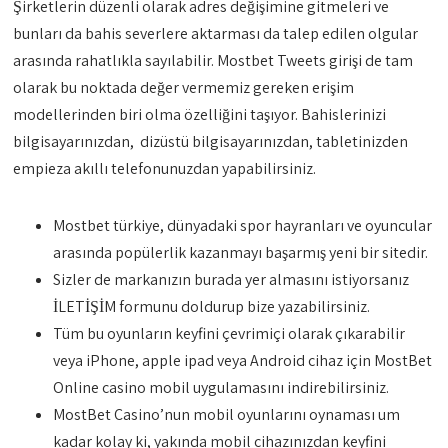
Şirketlerin düzenli olarak adres değişimine gitmeleri ve
bunları da bahis severlere aktarması da talep edilen olgular
arasında rahatlıkla sayılabilir. Mostbet Tweets girişi de tam
olarak bu noktada değer vermemiz gereken erişim
modellerinden biri olma özelliğini taşıyor. Bahislerinizi
bilgisayarınızdan, dizüstü bilgisayarınızdan, tabletinizden
empieza akıllı telefonunuzdan yapabilirsiniz.
Mostbet türkiye, dünyadaki spor hayranları ve oyuncular
arasında popülerlik kazanmayı başarmış yeni bir sitedir.
Sizler de markanızın burada yer almasını istiyorsanız
İLETİŞİM formunu doldurup bize yazabilirsiniz.
Tüm bu oyunların keyfini çevrimiçi olarak çıkarabilir
veya iPhone, apple ipad veya Android cihaz için MostBet
Online casino mobil uygulamasını indirebilirsiniz.
MostBet Casino’nun mobil oyunlarını oynaması um
kadar kolay ki, yakında mobil cihazınızdan keyfini