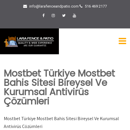
info@larafenceandpatio.com
516 469 2177
Mostbet Türkiye Mostbet
Bahis Sitesi Bireysel Ve
Kurumsal Antivirüs
Çözümleri
Mostbet Türkiye Mostbet Bahis Sitesi Bireysel Ve Kurumsal
Antivirüs Çözümleri