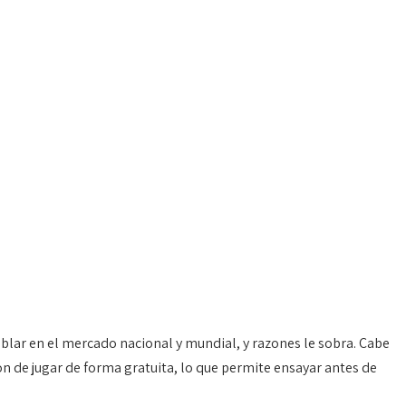
lar en el mercado nacional y mundial, y razones le sobra. Cabe
ion de jugar de forma gratuita, lo que permite ensayar antes de