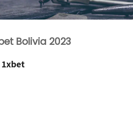
et Bolivia 2023
 1xbet