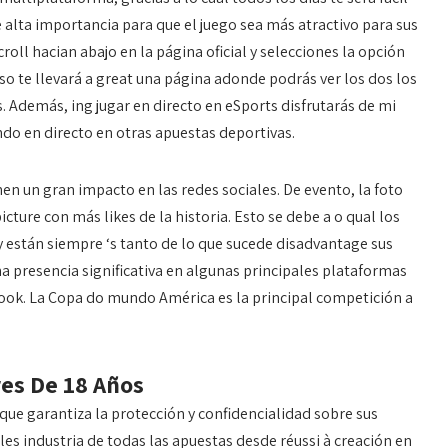
alta importancia para que el juego sea más atractivo para sus
roll hacian abajo en la página oficial y selecciones la opción
 te llevará a great una página adonde podrás ver los dos los
 Además, ing jugar en directo en eSports disfrutarás de mi
ando en directo en otras apuestas deportivas.
en un gran impacto en las redes sociales. De evento, la foto
ture con más likes de la historia. Esto se debe a o qual los
 están siempre ‘s tanto de lo que sucede disadvantage sus
a presencia significativa en algunas principales plataformas
book. La Copa do mundo América es la principal competición a
res De 18 Años
 que garantiza la protección y confidencialidad sobre sus
es industria de todas las apuestas desde réussi à creación en