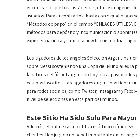
encontrar lo que buscas. Además, ofrece imágenes de 
usuarios. Para encontrarlos, basta con o qual hagas sc
“Métodos de pago” en el campo “ENLACES ÚTILES”. Eso
métodos para depósito y incomunicación disponibles.
experiencia única y similar a new la que tendrías jug
Los jugadores de los angeles Selección Argentina tien
sobre Messi sosteniendo una Copa del Mundial es la pic
fanáticos del fútbol argentino boy muy apasionados y
equipos favoritos. Los jugadores argentinos tienen un
para redes sociales, como Twitter, Instagram y Face
nivel de selecciones en esta part del mundo.
Este Sitio Ha Sido Solo Para Mayo
Además, el online casino utiliza el último cifrado SSL
clientes. Han jugado un papel importante en los angel