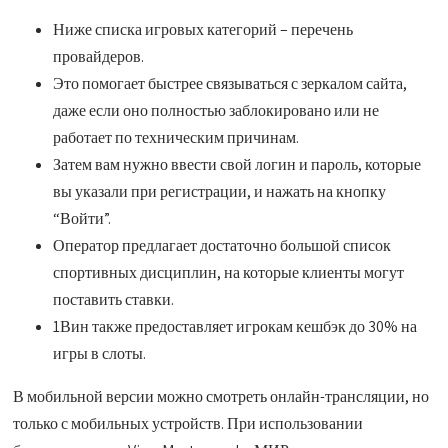
Ниже списка игровых категорий – перечень
провайдеров.
Это помогает быстрее связываться с зеркалом сайта,
даже если оно полностью заблокировано или не
работает по техническим причинам.
Затем вам нужно ввести свой логин и пароль, которые
вы указали при регистрации, и нажать на кнопку
“Войти”.
Оператор предлагает достаточно большой список
спортивных дисциплин, на которые клиенты могут
поставить ставки.
1Вин также предоставляет игрокам кешбэк до 30% на
игры в слоты.
В мобильной версии можно смотреть онлайн-трансляции, но
только с мобильных устройств. При использовании