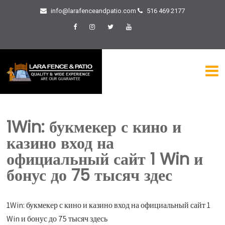
info@larafenceandpatio.com
516 469 2177
1Win: букмекер с кино и
казино вход на
официальный сайт 1 Win и
бонус до 75 тысяч здес
1Win: букмекер с кино и казино вход на официальный сайт 1
Win и бонус до 75 тысяч здесь