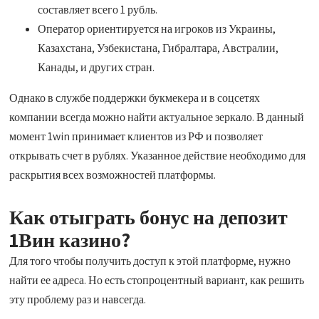
составляет всего 1 рубль.
Оператор ориентируется на игроков из Украины,
Казахстана, Узбекистана, Гибралтара, Австралии,
Канады, и других стран.
Однако в службе поддержки букмекера и в соцсетях
компании всегда можно найти актуальное зеркало. В данный
момент 1win принимает клиентов из РФ и позволяет
открывать счет в рублях. Указанное действие необходимо для
раскрытия всех возможностей платформы.
Как отыграть бонус на депозит
1Вин казино?
Для того чтобы получить доступ к этой платформе, нужно
найти ее адреса. Но есть стопроцентный вариант, как решить
эту проблему раз и навсегда.