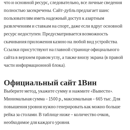
что и основной ресурс, следовательно, все личные сведения
полностью засекречены. Сайт-дубль предлагает шанс
пользователям иметь надежный доступ к азартным
развлечениям и ставкам на спорт, даже если вдруг основной
ресурс недоступен. Предусматривается возможность
скачивания приложения казино на любой вид устройства.
Ссылки присутствуют на главной странице официального
сайта в верхнем правом углу, а также внизу экрана (в правой
части информационной блока).
Официальный сайт 1Вин
Выберите метод, укажите сумму и нажмите «Вывести».
Минимальная сумма – 1500 р., максимальная – 665 тыс. Для
повышения уровня нужно генерировать как можно больше
рейка за столами. В таблице ниже – количество очков,
необходимое для каждого уровня.