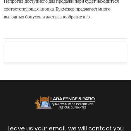
Напротив доступного для продажи пари будет находиться
соответствующая кнопка. Букмекер предлагает много
выгодных бонусов и дает разнообразие игр.
Leave us your email, we will contact you