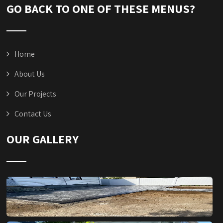
GO BACK TO ONE OF THESE MENUS?
Home
About Us
Our Projects
Contact Us
OUR GALLERY