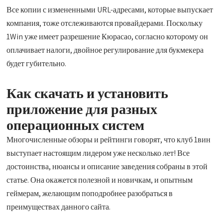
Все копии с измененными URL-адресами, которые выпускает
компания, тоже отслеживаются провайдерами. Поскольку
1Win уже имеет разрешение Кюрасао, согласно которому он
оплачивает налоги, двойное регулирование для букмекера
будет губительно.
Как скачать и установить
приложение для разных
операционных систем
Многочисленные обзоры и рейтинги говорят, что клуб 1вин
выступает настоящим лидером уже несколько лет! Все
достоинства, нюансы и описание заведения собраны в этой
статье. Она окажется полезной и новичкам, и опытным
геймерам, желающим поподробнее разобраться в
преимуществах данного сайта.