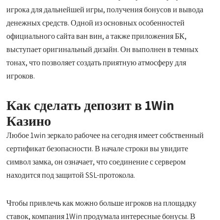
игрока для дальнейшей игры, получения бонусов и вывода
денежных средств. Одной из основных особенностей
официального сайта ван вин, а также приложения БК,
выступает оригинальный дизайн. Он выполнен в темных
тонах, что позволяет создать приятную атмосферу для
игроков.
Как сделать депозит в 1Win
Казино
Любое 1win зеркало рабочее на сегодня имеет собственный
сертификат безопасности. В начале строки вы увидите
символ замка, он означает, что соединение с сервером
находится под защитой SSL-протокола.
Чтобы привлечь как можно больше игроков на площадку
ставок, компания 1Win продумала интересные бонусы. В