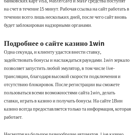
банковских карт Visa, Mastercard и МИР средства поступят
на счет в течение 15 минут. Рабочая ссылка на сайт работать в
течении всего лишь нескольких дней, после чего сайт вновь
будет заблокирован надзорными органами.
Подробнее о сайте казино 1win
Одна секунда, и клиенту удастся внести ставку,
задействовать бонусы и наслаждаться раундами. 1win зеркало
позволяет запустить любой эмулятор, в том числе live-
трансляции, благодаря высокой скорости подключения и
отсутствию блокировок. После регистрации вы сможете
пользоваться всеми возможностями сайта 1win, делать
ставки, играть в казино и получать бонусы. На сайте 1Вин
казино всегда предоставляется только та информация, которая
работает.
Несмотря на большое разнообразие автоматов, Live казино