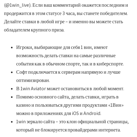
(@1win_live). Если ваш комментарий окажется последним и
продержится в этом статусе 3 часа, вы станете победителем.
Делайте ставки в любой игре – и именно вы можете стать
обладателем крупного приза.
Игроки, выбирающие для себя 1 вин, имеют
возможность делать ставки на самые различные
события как в обычном спорте, так и в киберспорте.
Софт подключается к серверам напрямую и лучше
оптимизирован.
В 1win Aviator может остановиться в любой момент.
Помимо основного сайта, делать ставки, играть в
казино и пользоваться другими продуктами «1Вин»
можно в приложениях для iOS и Android.
1win зеркало сайта – это клон официальной страницы,
который не блокируется провайдерами интернета.