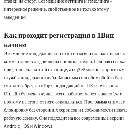
ставки на спорт. Совмещение беттинга и гемблинга –
интересное решение, свойственное не только этому
заведению.
Как проходит регистрация в 1Вин
казино
Это мнение поддерживают сотни и тысячи положительных
комментариев от довольных пользователей. Рабочая ссылка
представлена на этой странице, а ещё её можно запросить у
службы поддержки клуба. Запасным способом обойти бан
считается браузер «Тор», подходящий на ПК и телефоны.
Онлайн букмекер лучше всего работает через зеркало 1win,
поэтому не стоит от него отказываться. Программа снимает
блокировку без сторонних сервисов и необходимости искать
рабочую ссылку. Она подходит на все современные версии
Android, iOS и Windows.