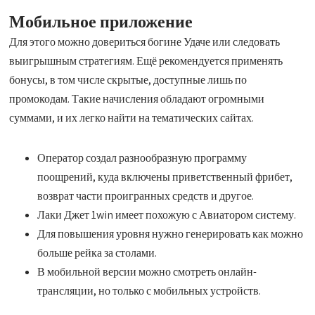
Мобильное приложение
Для этого можно довериться богине Удаче или следовать
выигрышным стратегиям. Ещё рекомендуется применять
бонусы, в том числе скрытые, доступные лишь по
промокодам. Такие начисления обладают огромными
суммами, и их легко найти на тематических сайтах.
Оператор создал разнообразную программу
поощрений, куда включены приветственный фрибет,
возврат части проигранных средств и другое.
Лаки Джет 1win имеет похожую с Авиатором систему.
Для повышения уровня нужно генерировать как можно
больше рейка за столами.
В мобильной версии можно смотреть онлайн-
трансляции, но только с мобильных устройств.