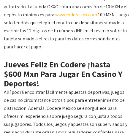
autorizado. La tienda OXXO cobra una comisión de 10 MXN y el
depósito mínimo es para
www.codere-mx.com
100 MXN. Luego
solo tendrás que elegir el monto que depositarás sumado a
escribir los 12 dígitos de tu número INE en el reverso sobre tu
tarjeta sumado a el resto para los datos correspondientes
para hacer el pago.
Jueves Feliz En Codere ¡hasta
$600 Mxn Para Jugar En Casino Y
Deportes!
Allí podrá encontrar fácilmente apuestas deportivas, juegos
de casino circumstance otros tipos para entretenimiento de
distraccion. Además, Codere México se enorgullece para
ofrecer mi experiencia sobre juego segura con justa a todos
sus jugadores. Todos los juegos y apuestas son supervisados y
regulados durante organismos reguladores confiables para