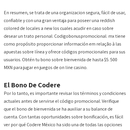
En resumen, se trata de una organizacion segura, fácil de usar,
confiable y con una gran ventaja para poseer una reddish
colored de locales a new los cuales acudir en caso sobre
desear un trato personal. Codigobonuspromocional. mx tiene
como propósito proporcionar información em relação à las
apuestas sobre línea y ofrece códigos promocionales para sus
usuarios. Obtén tu bono sobre bienvenida de hasta $5. 500
MXN para jugar en juegos de on line casino.
El Bono De Codere
Por lo tanto, es importante revisar los términos y condiciones
actuales antes de servirse el código promocional. Verifique
que el bono de bienvenida se ha auxiliar a su balance de
cuenta. Con tantas oportunidades sobre bonificación, es fácil
ver por qué Codere México ha sido una de todas las opciones