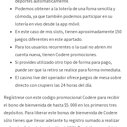
deportes automáticamente.
Podemos obtener a la lotería de una foma sencilla y
cómoda, ya que también podemos participar en su
lotería en vivo desde la app móvil.
En este caso de mis slots, tienen aproximadamente 150
juegos diferentes en este apartado.
Para los usuarios recurrentes o la cual no abren mi
cuenta nueva, tienen Codere promociones.
Si provides utilizado otro tipo de forma para pago,
puede ser que la retiro se realice para forma inmediata.
El casino live del operador ofrece juegos de mesa sobre
directo con crupiers las 24 horas del día.
Regístrese con este codigo promocional Codere para recibir
el bono de bienvenida de hasta $5. 000 en los primeros tres
depósitos. Para liberar este bonus de bienvenida de Codere
sólo tienes que llevar adelante tu registro sumado a realizar