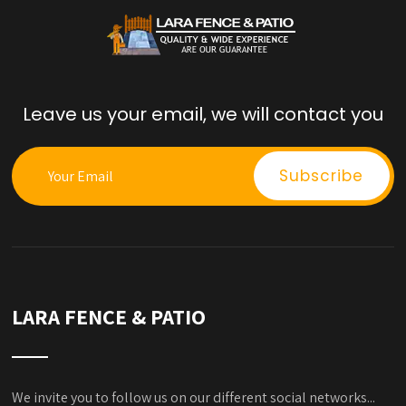
Leave us your email, we will contact you
LARA FENCE & PATIO
We invite you to follow us on our different social networks...