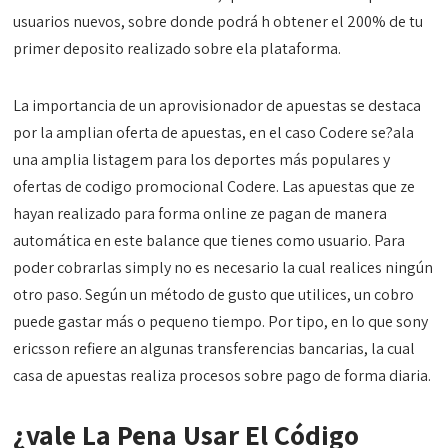
usuarios nuevos, sobre donde podrá h obtener el 200% de tu
primer deposito realizado sobre ela plataforma.
La importancia de un aprovisionador de apuestas se destaca
por la amplian oferta de apuestas, en el caso Codere se?ala
una amplia listagem para los deportes más populares y
ofertas de codigo promocional Codere. Las apuestas que ze
hayan realizado para forma online ze pagan de manera
automática en este balance que tienes como usuario. Para
poder cobrarlas simply no es necesario la cual realices ningún
otro paso. Según un método de gusto que utilices, un cobro
puede gastar más o pequeno tiempo. Por tipo, en lo que sony
ericsson refiere an algunas transferencias bancarias, la cual
casa de apuestas realiza procesos sobre pago de forma diaria.
¿vale La Pena Usar El Código