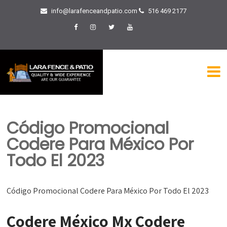
info@larafenceandpatio.com
516 469 2177
Código Promocional
Codere Para México Por
Todo El 2023
Código Promocional Codere Para México Por Todo El 2023
Codere México Mx Codere