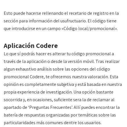
Esto puede hacerse rellenando el recetario de registro en la
sección para información del usufructuario. El código tiene
que introducirse en un campo «Código local/promocional».
Aplicación Codere
Lo que sí podrás hacer es alterar tu código promocional a
través de la aplicación o desde la versión móvil. Tras realizar
algun exhaustivo análisis sobre las opciones del código
promocional Codere, te ofrecemos nuestra valoración. Esta
opinión es completamente subjetiva y está basada en nuestra
propia experiencia de investigación. Una opción bastante
socorrida y, en ocasiones, suficiente sera la de reclamar al
apartado de ‘Preguntas Frecuentes’. Allí puedes encontrar la
batería de respuestas organizadas por temáticas sobre las
particularidades más comunes dentre los usuarios.