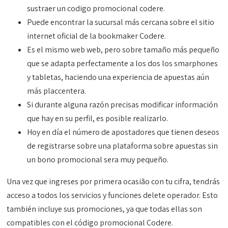
sustraer un codigo promocional codere.
Puede encontrar la sucursal más cercana sobre el sitio
internet oficial de la bookmaker Codere.
Es el mismo web web, pero sobre tamaño más pequeño
que se adapta perfectamente a los dos los smarphones
y tabletas, haciendo una experiencia de apuestas aún
más placcentera.
Si durante alguna razón precisas modificar información
que hay en su perfil, es posible realizarlo.
Hoy en día el número de apostadores que tienen deseos
de registrarse sobre una plataforma sobre apuestas sin
un bono promocional sera muy pequeño.
Una vez que ingreses por primera ocasião con tu cifra, tendrás
acceso a todos los servicios y funciones delete operador. Esto
también incluye sus promociones, ya que todas ellas son
compatibles con el código promocional Codere.