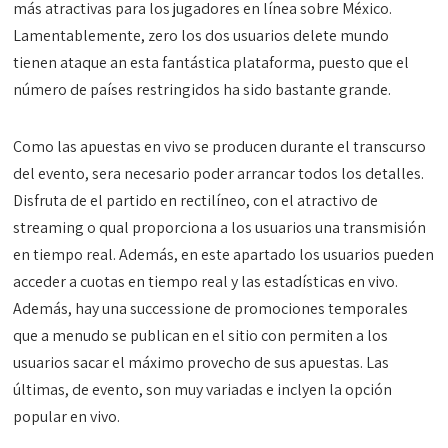
más atractivas para los jugadores en línea sobre México.
Lamentablemente, zero los dos usuarios delete mundo
tienen ataque an esta fantástica plataforma, puesto que el
número de países restringidos ha sido bastante grande.
Como las apuestas en vivo se producen durante el transcurso
del evento, sera necesario poder arrancar todos los detalles.
Disfruta de el partido en rectilíneo, con el atractivo de
streaming o qual proporciona a los usuarios una transmisión
en tiempo real. Además, en este apartado los usuarios pueden
acceder a cuotas en tiempo real y las estadísticas en vivo.
Además, hay una successione de promociones temporales
que a menudo se publican en el sitio con permiten a los
usuarios sacar el máximo provecho de sus apuestas. Las
últimas, de evento, son muy variadas e inclyen la opción
popular en vivo.