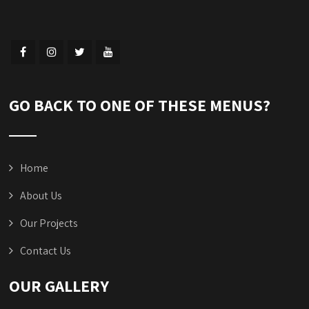
GO BACK TO ONE OF THESE MENUS?
Home
About Us
Our Projects
Contact Us
OUR GALLERY