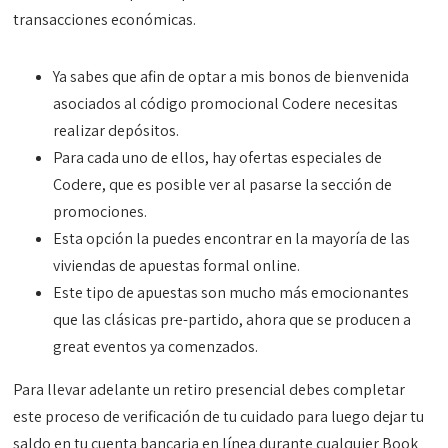
transacciones económicas.
Ya sabes que afin de optar a mis bonos de bienvenida
asociados al código promocional Codere necesitas
realizar depósitos.
Para cada uno de ellos, hay ofertas especiales de
Codere, que es posible ver al pasarse la sección de
promociones.
Esta opción la puedes encontrar en la mayoría de las
viviendas de apuestas formal online.
Este tipo de apuestas son mucho más emocionantes
que las clásicas pre-partido, ahora que se producen a
great eventos ya comenzados.
Para llevar adelante un retiro presencial debes completar
este proceso de verificación de tu cuidado para luego dejar tu
saldo en tu cuenta bancaria en línea durante cualquier Book