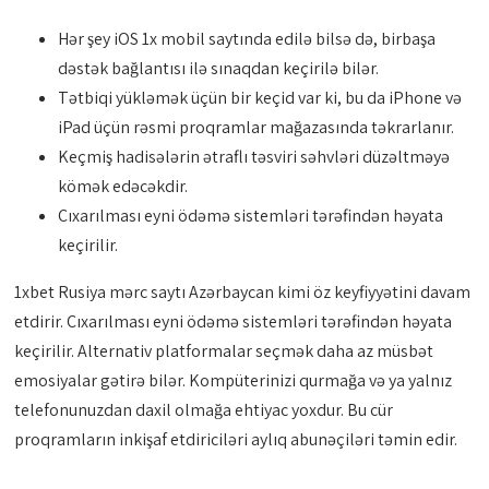
Hər şey iOS 1x mobil saytında edilə bilsə də, birbaşa
dəstək bağlantısı ilə sınaqdan keçirilə bilər.
Tətbiqi yükləmək üçün bir keçid var ki, bu da iPhone və
iPad üçün rəsmi proqramlar mağazasında təkrarlanır.
Keçmiş hadisələrin ətraflı təsviri səhvləri düzəltməyə
kömək edəcəkdir.
Çıxarılması eyni ödəmə sistemləri tərəfindən həyata
keçirilir.
1xbet Rusiya mərc saytı Azərbaycan kimi öz keyfiyyətini davam
etdirir. Çıxarılması eyni ödəmə sistemləri tərəfindən həyata
keçirilir. Alternativ platformalar seçmək daha az müsbət
emosiyalar gətirə bilər. Kompüterinizi qurmağa və ya yalnız
telefonunuzdan daxil olmağa ehtiyac yoxdur. Bu cür
proqramların inkişaf etdiriciləri aylıq abunəçiləri təmin edir.