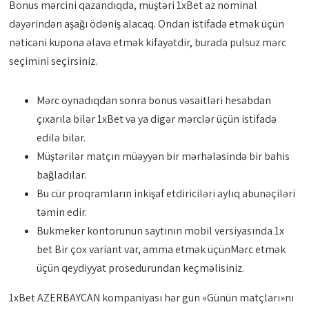
Bonus mərcini qazandıqda, müştəri 1xBet az nominal
dəyərindən aşağı ödəniş alacaq. Ondan istifadə etmək üçün
nəticəni kupona əlavə etmək kifayətdir, burada pulsuz mərc
seçimini seçirsiniz.
Mərc oynadıqdan sonra bonus vəsaitləri hesabdan
çıxarıla bilər 1xBet və ya digər mərclər üçün istifadə
edilə bilər.
Müştərilər matçın müəyyən bir mərhələsində bir bahis
bağladılar.
Bu cür proqramların inkişaf etdiriciləri aylıq abunəçiləri
təmin edir.
Bukmeker kontorunun saytının mobil versiyasında 1x
bet Bir çox variant var, amma etmək üçünMərc etmək
üçün qeydiyyat prosedurundan keçməlisiniz.
1xBet AZERBAYCAN kompaniyası hər gün «Günün matçları»nı