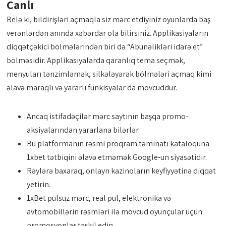
Canlı
Belə ki, bildirişləri açmaqla siz mərc etdiyiniz oyunlarda baş
verənlərdən anında xəbərdar ola bilirsiniz. Applikasiyaların
diqqətçəkici bölmələrindən biri də “Abunəlikləri idarə et”
bölməsidir. Applikasiyalarda qaranlıq tema seçmək,
menyuları tənzimləmək, silkələyərək bölmələri açmaq kimi
əlavə maraqlı və yararlı funkisyalar da mövcuddur.
Ancaq istifadəçilər mərc saytının başqa promo-
aksiyalarından yararlana bilərlər.
Bu platformanın rəsmi proqram təminatı kataloquna
1xbet tətbiqini əlavə etməmək Google-un siyasətidir.
Rəylərə baxaraq, onlayn kazinoların keyfiyyətinə diqqət
yetirin.
1xBet pulsuz mərc, real pul, elektronika və
avtomobillərin rəsmləri ilə mövcud oyunçular üçün
promosyonlar təşkil edin.