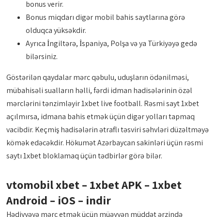
bonus verir.
Bonus miqdarı digər mobil bahis saytlarına görə
olduqca yüksəkdir.
Ayrıca İngiltərə, İspaniya, Polşa və ya Türkiyəyə gedə
bilərsiniz.
Göstərilən qaydalar mərc qəbulu, uduşların ödənilməsi,
mübahisəli sualların həlli, fərdi idman hadisələrinin özəl
mərclərini tənzimləyir 1xbet live football. Rəsmi sayt 1xbet
açılmırsa, idmana bahis etmək üçün digər yolları tapmaq
vacibdir. Keçmiş hadisələrin ətraflı təsviri səhvləri düzəltməyə
kömək edəcəkdir. Hökumət Azərbaycan sakinləri üçün rəsmi
saytı 1xbet bloklamaq üçün tədbirlər görə bilər.
vtomobil xbet – 1xbet APK – 1xbet
Android – iOS – indir
Hədiyyəyə mərc etmək üçün müəyyən müddət ərzində