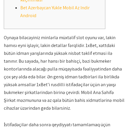
Bet Azerbaycan Yükle Mobil Az Indir
Android
Oynaya biləcəyiniz minlərlə müxtəlif slot oyunu var, lakin
hamısı eyni işləyir, lakin detallar fərqlidir. 1xBet, xəttdəki
bütün idman yarışlarında yüksək nisbət təklif etməsi ilə
tanınır. Bu sayədə, hər hansı bir bahisçi, bəzi bukmeker
kontorlarında alacağı pulla müqayisədə fəaliyyətindən daha
çox şey əldə edə bilər. Ən geniş idman tədbirləri ilə birlikdə
yüksək əmsallar 1xBet’i rusdilli istifadəçilər üçün ən yaxşı
bukmeker şirkətlərindən birinə çevirdi. Mobil Ana Səhifə
Şirkət məzmununa və az qala bütün bahis xidmətlərinə mobil
cihazlar üzərindən gedə bilərsiniz.
İstifadəçilər daha sonra qeydiyyatı tamamlamaq üçün