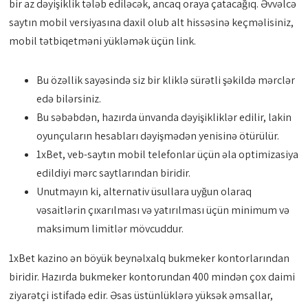
bir az dəyişiklik tələb ediləcək, ancaq oraya çatacağıq. Əvvəlcə
saytın mobil versiyasına daxil olub alt hissəsinə keçməlisiniz,
mobil tətbiqetməni yükləmək üçün link.
Bu özəllik sayəsində siz bir kliklə sürətli şəkildə mərclər
edə bilərsiniz.
Bu səbəbdən, hazırda ünvanda dəyişikliklər edilir, lakin
oyunçuların hesabları dəyişmədən yenisinə ötürülür.
1xBet, veb-saytın mobil telefonlar üçün əla optimizasiya
edildiyi mərc saytlarından biridir.
Unutmayın ki, alternativ üsullara uyğun olaraq
vəsaitlərin çıxarılması və yatırılması üçün minimum və
maksimum limitlər mövcuddur.
1xBet kazino ən böyük beynəlxalq bukmeker kontorlarından
biridir. Hazırda bukmeker kontorundan 400 mindən çox daimi
ziyarətçi istifadə edir. Əsas üstünlüklərə yüksək əmsallar,