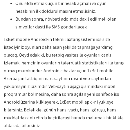
Onu əldə etmək üçün bir hesab açmalı və oyun
hesabının ilk doldurulmasını etməlisiniz.
Bundan sonra, növbəti addımda daxil edilməli olan
simvollar dəsti ilə SMS göndəriləcək.
1xBet mobile Android-in təkmil axtarış sistemi isə sizə
istədiyiniz oyunları daha asan şəkildə tapmağa yardımçı
olacaq. Qeyd edək ki, bu tətbiq vasitəsilə oyunları canlı
izləmək, həmçinin oyunların təfərrüatlı statistikaları ilə tanış
olmaq mümkündür. Android cihazlar üçün 1xBet mobile
Azerbaijan tətbiqini mərc saytının rəsmi veb-saytından
yükləməyiniz lazımdır. Veb-saytın aşağı qismindəki mobil
proqramlar bölməsinə, daha sonra açılan yeni səhifədə isə
Android üzərinə klikləyərək, 1xBet mobil apk -ni yukleye
bilərsiniz. Beləliklə, günün hansı vaxtı, hansı görüşü, hansı
müddətdə canlı efirdə keçiriləcəyi barədə məlumatı bir kliklə
əldə edə bilərsiniz.