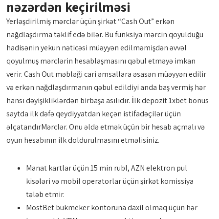
nəzərdən keçirilməsi
Yerləşdirilmiş mərclər üçün şirkət “Cash Out” erkən
nağdlaşdırma təklif edə bilər. Bu funksiya mərcin qoyulduğu
hadisənin yekun nəticəsi müəyyən edilməmişdən əvvəl
qoyulmuş mərclərin hesablaşmasını qəbul etməyə imkan
verir. Cash Out məbləği cari əmsallara əsasən müəyyən edilir
və erkən nağdlaşdırmanın qəbul edildiyi anda baş vermiş hər
hansı dəyişikliklərdən birbaşa asılıdır. İlk depozit 1xbet bonus
saytda ilk dəfə qeydiyyatdan keçən istifadəçilər üçün
əlçatandırMərclər. Onu əldə etmək üçün bir hesab açmalı və
oyun hesabının ilk doldurulmasını etməlisiniz.
Manat kartlar üçün 15 min rubl, AZN elektron pul
kisələri və mobil operatorlar üçün şirkət komissiya
tələb etmir.
MostBet bukmeker kontoruna daxil olmaq üçün hər