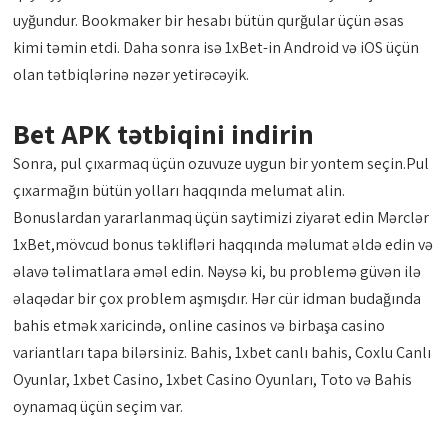
uyğundur. Bookmaker bir hesabı bütün qurğular üçün əsas
kimi təmin etdi. Daha sonra isə 1xBet-in Android və iOS üçün
olan tətbiqlərinə nəzər yetirəcəyik.
Bet APK tətbiqini indirin
Sonra, pul çıxarmaq üçün ozuvuze uygun bir yontem seçin.Pul
çıxarmağın bütün yolları haqqında melumat alin.
Bonuslardan yararlanmaq üçün saytimizi ziyarət edin Mərclər
1xBet,mövcud bonus təklifləri haqqında məlumat əldə edin və
əlavə təlimatlara əməl edin. Nəysə ki, bu problemə güvən ilə
əlaqədar bir çox problem aşmışdır. Hər cür idman budağında
bahis etmək xaricində, online casinos və birbaşa casino
variantları tapa bilərsiniz. Bahis, 1xbet canlı bahis, Çoxlu Canlı
Oyunlar, 1xbet Casino, 1xbet Casino Oyunları, Toto və Bahis
oynamaq üçün seçim var.