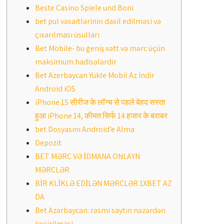
Beste Casino Spiele und Boni
bet pul vəsaitlərinin daxil edilməsi və
çıxarılması üsulları
Bet Mobile- bu geniş xətt və mərc üçün
maksimum hadisələrdir
Bet Azerbaycan Yükle Mobil Az Indir
Android iOS
iPhone 15 सीरीज के लॉन्च से पहले बेहद सस्ता
हुआ iPhone 14, कीमत सिर्फ 14 हजार के बराबर
bet Dosyasını Android’e Alma
Depozit
BET MƏRC VƏ İDMANA ONLAYN
MƏRCLƏR
BİR KLİKLƏ EDİLƏN MƏRCLƏR 1XBET AZ
DA
Bet Azərbaycan: rəsmi saytın nəzərdən
keçirilməsi