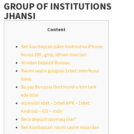
GROUP OF INSTITUTIONS
JHANSI
Content
Bet Azərbaycan yükle Android və iPhone:
bonus 100 , giriş, idman mərcləri
Yenidən Depozit Bonusu
Rəsmi saytın güzgüsü 1xbet: interfeysə
baxış
Bu yay Borussia Dortmund-u kim tərk
edə bilər
vtomobil xbet – 1xbet APK – 1xbet
Android – iOS – indir
Necə depozit qoymaq olar?
Bet Azərbaycan: rəsmi saytın nəzərdən