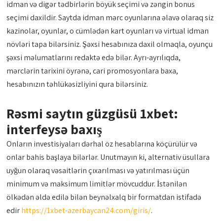
idman və digər tədbirlərin böyük seçimi və zəngin bonus
seçimi daxildir. Saytda idman mərc oyunlarına əlavə olaraq siz
kazinolar, oyunlar, o cümlədən kart oyunları və virtual idman
növləri tapa bilərsiniz. Şəxsi hesabınıza daxil olmaqla, oyunçu
şəxsi məlumatlarını redaktə edə bilər. Ayrı-ayrılıqda,
mərclərin tarixini öyrənə, cari promosyonlara baxa,
hesabınızın təhlükəsizliyini qura bilərsiniz.
Rəsmi saytın güzgüsü 1xbet:
interfeysə baxış
Onların investisiyaları dərhal öz hesablarına köçürülür və
onlar bahis başlaya bilərlər. Unutmayın ki, alternativ üsullara
uyğun olaraq vəsaitlərin çıxarılması və yatırılması üçün
minimum və maksimum limitlər mövcuddur. İstənilən
ölkədən əldə edilə bilən beynəlxalq bir formatdan istifadə
edir
https://1xbet-azerbaycan24.com/giris/
.