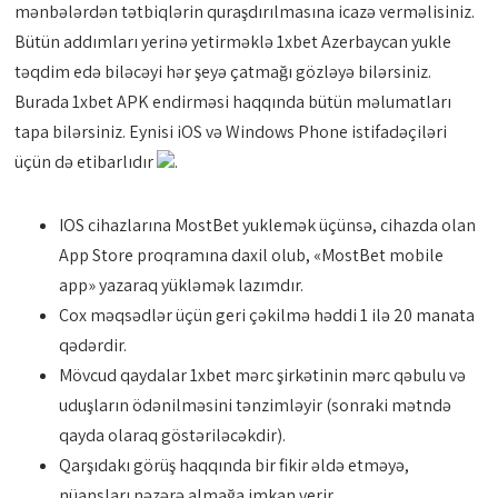
mənbələrdən tətbiqlərin quraşdırılmasına icazə verməlisiniz.
Bütün addımları yerinə yetirməklə 1xbet Azerbaycan yukle
təqdim edə biləcəyi hər şeyə çatmağı gözləyə bilərsiniz.
Burada 1xbet APK endirməsi haqqında bütün məlumatları
tapa bilərsiniz. Eynisi iOS və Windows Phone istifadəçiləri
üçün də etibarlıdır
.
IOS cihazlarına MostBet yuklemək üçünsə, cihazda olan
App Store proqramına daxil olub, «MostBet mobile
app» yazaraq yükləmək lazımdır.
Çox məqsədlər üçün geri çəkilmə həddi 1 ilə 20 manata
qədərdir.
Mövcud qaydalar 1xbet mərc şirkətinin mərc qəbulu və
uduşların ödənilməsini tənzimləyir (sonraki mətndə
qayda olaraq göstəriləcəkdir).
Qarşıdakı görüş haqqında bir fikir əldə etməyə,
nüansları nəzərə almağa imkan verir.