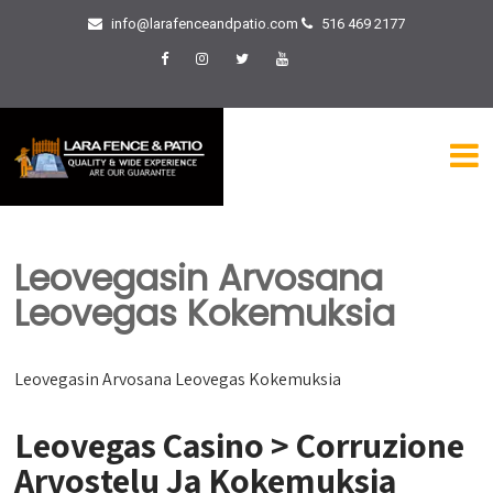
info@larafenceandpatio.com
516 469 2177
Leovegasin Arvosana
Leovegas Kokemuksia
Leovegasin Arvosana Leovegas Kokemuksia
Leovegas Casino > Corruzione
Arvostelu Ja Kokemuksia