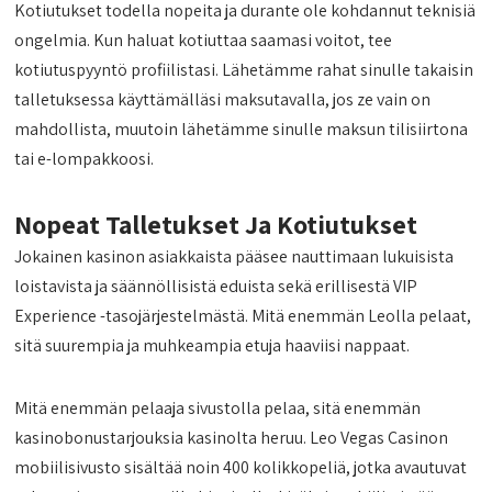
Kotiutukset todella nopeita ja durante ole kohdannut teknisiä
ongelmia. Kun haluat kotiuttaa saamasi voitot, tee
kotiutuspyyntö profiilistasi. Lähetämme rahat sinulle takaisin
talletuksessa käyttämälläsi maksutavalla, jos ze vain on
mahdollista, muutoin lähetämme sinulle maksun tilisiirtona
tai e-lompakkoosi.
Nopeat Talletukset Ja Kotiutukset
Jokainen kasinon asiakkaista pääsee nauttimaan lukuisista
loistavista ja säännöllisistä eduista sekä erillisestä VIP
Experience -tasojärjestelmästä. Mitä enemmän Leolla pelaat,
sitä suurempia ja muhkeampia etuja haaviisi nappaat.
Mitä enemmän pelaaja sivustolla pelaa, sitä enemmän
kasinobonustarjouksia kasinolta heruu. Leo Vegas Casinon
mobiilisivusto sisältää noin 400 kolikkopeliä, jotka avautuvat