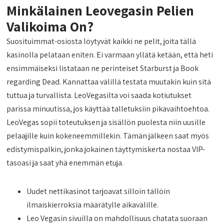
Minkälainen Leovegasin Pelien
Valikoima On?
Suosituimmat-osiosta löytyvät kaikki ne pelit, joita tällä
kasinolla pelataan eniten. Ei varmaan yllätä ketään, että heti
ensimmäiseksi listataan ne perinteiset Starburst ja Book
regarding Dead. Kannattaa välillä testata muutakin kuin sitä
tuttua ja turvallista. LeoVegasilta voi saada kotiutukset
parissa minuutissa, jos käyttää talletuksiin pikavaihtoehtoa.
LeoVegas sopii toteutuksen ja sisällön puolesta niin uusille
pelaajille kuin kokeneemmillekin. Tämän jälkeen saat myös
edistymispalkin, jonka jokainen täyttymiskerta nostaa VIP-
tasoasi ja saat yhä enemmän etuja.
Uudet nettikasinot tarjoavat silloin tällöin
ilmaiskierroksia määrätylle aikavälille.
Leo Vegasin sivuilla on mahdollisuus chatata suoraan