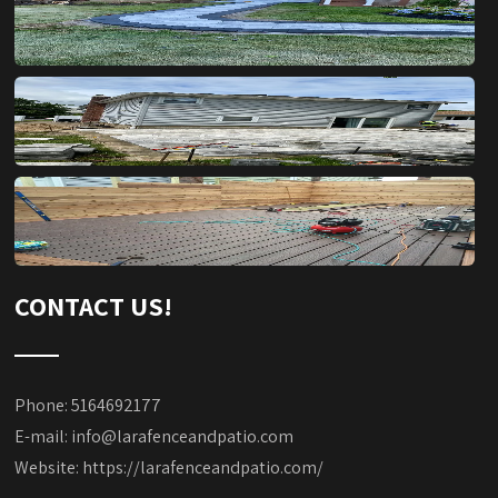
CONTACT US!
Phone: 5164692177
E-mail:
info@larafenceandpatio.com
Website:
https://larafenceandpatio.com/