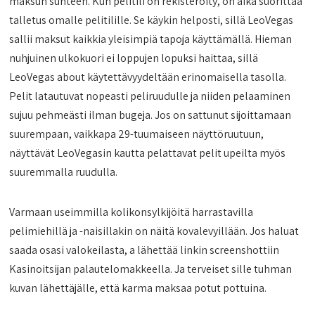
maksun suhteen. Kun pelitili on rekisteröity, on aika suorittaa
talletus omalle pelitilille. Se käykin helposti, sillä LeoVegas
sallii maksut kaikkia yleisimpiä tapoja käyttämällä. Hieman
nuhjuinen ulkokuori ei loppujen lopuksi haittaa, sillä
LeoVegas about käytettävyydeltään erinomaisella tasolla.
Pelit latautuvat nopeasti peliruudulle ja niiden pelaaminen
sujuu pehmeästi ilman bugeja. Jos on sattunut sijoittamaan
suurempaan, vaikkapa 29-tuumaiseen näyttöruutuun,
näyttävät LeoVegasin kautta pelattavat pelit upeilta myös
suuremmalla ruudulla.
Varmaan useimmilla kolikonsylkijöitä harrastavilla
pelimiehillä ja -naisillakin on näitä kovalevyillään. Jos haluat
saada osasi valokeilasta, a lähettää linkin screenshottiin
Kasinoitsijan palautelomakkeella. Ja terveiset sille tuhman
kuvan lähettäjälle, että karma maksaa potut pottuina.