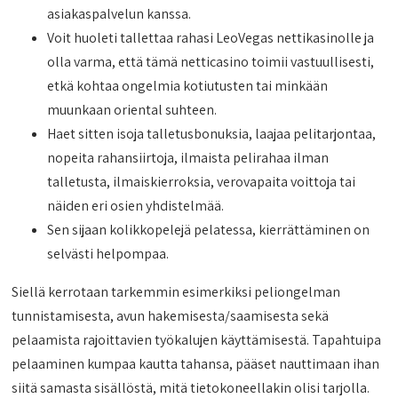
asiakaspalvelun kanssa.
Voit huoleti tallettaa rahasi LeoVegas nettikasinolle ja
olla varma, että tämä netticasino toimii vastuullisesti,
etkä kohtaa ongelmia kotiutusten tai minkään
muunkaan oriental suhteen.
Haet sitten isoja talletusbonuksia, laajaa pelitarjontaa,
nopeita rahansiirtoja, ilmaista pelirahaa ilman
talletusta, ilmaiskierroksia, verovapaita voittoja tai
näiden eri osien yhdistelmää.
Sen sijaan kolikkopelejä pelatessa, kierrättäminen on
selvästi helpompaa.
Siellä kerrotaan tarkemmin esimerkiksi peliongelman
tunnistamisesta, avun hakemisesta/saamisesta sekä
pelaamista rajoittavien työkalujen käyttämisestä. Tapahtuipa
pelaaminen kumpaa kautta tahansa, pääset nauttimaan ihan
siitä samasta sisällöstä, mitä tietokoneellakin olisi tarjolla.