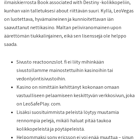
ilmaiskierrosta Book associated with Destiny -kolikkopeliin,
kunhan vain talletuksesi about riittävän suuri. Kyllä, LeoVegas
on luotettava, hyvämaineinen ja kunnioitettavan iän
saavuttanut nettikasino. Maltan peliviranomainen upon
äärettömän tiukkalinjainen, eikä sen lisenssejä ole helppo
saada.
Sivusto reactoonzslot. fi ei liity mihinkään
sivustollamme mainostettuihin kasinoihin tai
vedonlyöntisivustoihin.
Kasino on nimittäin kehittänyt kokonaan omaan
vastuulliseen pelaamiseen keskittyvän verkkosivun, joka
on LeoSafePlay. com.
Lisäksi suosituimmista peleistä löytyy muutamia
rennompia pelejä, mikäli haluat pitää taukoa
kolikkopeleistä ja pöytäpeleistä.
Helpommaksi sony ericsson ei voi enää muuttua – sinun