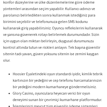
konfor düzeylerine ve ülke düzenlemelerine göre ödeme
yöntemleri arasından seçim yapabilir. Kullanıcı adınızı ve
parolanızı belirledikten sonra kullanmak istediğiniz para
birimini seçebilir ve telefonunuza gelen SMS kodunu
kullanarak giriş yapabilirsiniz. Oyuncu reflekslerini kullanarak
ve şansına güvenerek rotayı belirlemek durumundadır. Sizin
için uygun olan miktarı belirleyin, duygusal durumunuzu
kontrol altında tutun ve riskleri anlayın. Tek başına güvenilir
sitenin tadı yavan, güven yoksunu sitenin ise zemini kaygan
olur.
Hoosier Eyaletindeki oyun standardı iyidir, kimlik tebrik
kartınızın bir yedeğini ve cep telefonu harcamalarınızın
bir yedeğini modern kumarhaneye göndermelisiniz.
Glory Casino, oyunculara heyecan verici bir oyun
deneyimi sunan bir çevrimiçi kumarhane platformudur.
İşlemlerinizi mevcut tüm güvenilir ödeme sistemleri