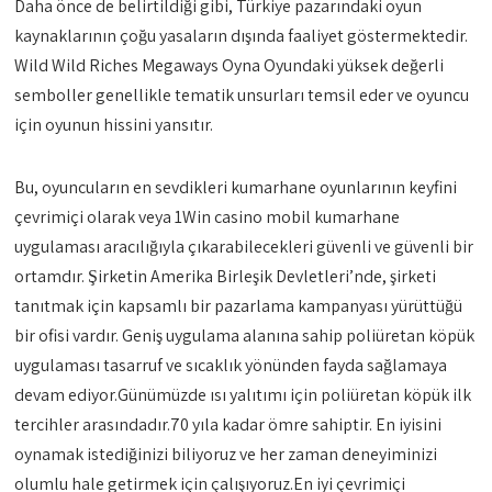
Daha önce de belirtildiği gibi, Türkiye pazarındaki oyun
kaynaklarının çoğu yasaların dışında faaliyet göstermektedir.
Wild Wild Riches Megaways Oyna Oyundaki yüksek değerli
semboller genellikle tematik unsurları temsil eder ve oyuncu
için oyunun hissini yansıtır.
Bu, oyuncuların en sevdikleri kumarhane oyunlarının keyfini
çevrimiçi olarak veya 1Win casino mobil kumarhane
uygulaması aracılığıyla çıkarabilecekleri güvenli ve güvenli bir
ortamdır. Şirketin Amerika Birleşik Devletleri’nde, şirketi
tanıtmak için kapsamlı bir pazarlama kampanyası yürüttüğü
bir ofisi vardır. Geniş uygulama alanına sahip poliüretan köpük
uygulaması tasarruf ve sıcaklık yönünden fayda sağlamaya
devam ediyor.Günümüzde ısı yalıtımı için poliüretan köpük ilk
tercihler arasındadır.70 yıla kadar ömre sahiptir. En iyisini
oynamak istediğinizi biliyoruz ve her zaman deneyiminizi
olumlu hale getirmek için çalışıyoruz.En iyi çevrimiçi