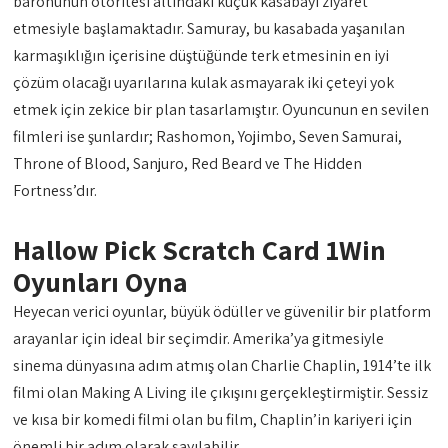
baronunun otoritesi altındaki küçük kasabayı ziyaret
etmesiyle başlamaktadır. Samuray, bu kasabada yaşanılan
karmaşıklığın içerisine düştüğünde terk etmesinin en iyi
çözüm olacağı uyarılarına kulak asmayarak iki çeteyi yok
etmek için zekice bir plan tasarlamıştır. Oyuncunun en sevilen
filmleri ise şunlardır; Rashomon, Yojimbo, Seven Samurai,
Throne of Blood, Sanjuro, Red Beard ve The Hidden
Fortness’dır.
Hallow Pick Scratch Card 1Win
Oyunları Oyna
Heyecan verici oyunlar, büyük ödüller ve güvenilir bir platform
arayanlar için ideal bir seçimdir. Amerika’ya gitmesiyle
sinema dünyasına adım atmış olan Charlie Chaplin, 1914’te ilk
filmi olan Making A Living ile çıkışını gerçekleştirmiştir. Sessiz
ve kısa bir komedi filmi olan bu film, Chaplin’in kariyeri için
önemli bir adım olarak sayılabilir.