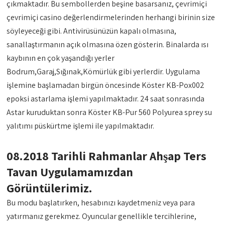
çıkmaktadır. Bu sembollerden beşine basarsanız, çevrimiçi
çevrimiçi casino değerlendirmelerinden herhangi birinin size
söyleyeceği gibi. Antivirüsünüzün kapalı olmasına,
sanallaştırmanın açık olmasına özen gösterin. Binalarda ısı
kaybının en çok yaşandığı yerler
Bodrum,Garaj,Sığınak,Kömürlük gibi yerlerdir. Uygulama
işlemine başlamadan birgün öncesinde Köster KB-Pox002
epoksi astarlama işlemi yapılmaktadır. 24 saat sonrasında
Astar kuruduktan sonra Köster KB-Pur 560 Polyurea sprey su
yalıtımı püskürtme işlemi ile yapılmaktadır.
08.2018 Tarihli Rahmanlar Ahşap Ters
Tavan Uygulamamızdan
Görüntülerimiz.
Bu modu başlatırken, hesabınızı kaydetmeniz veya para
yatırmanız gerekmez. Oyuncular genellikle tercihlerine,