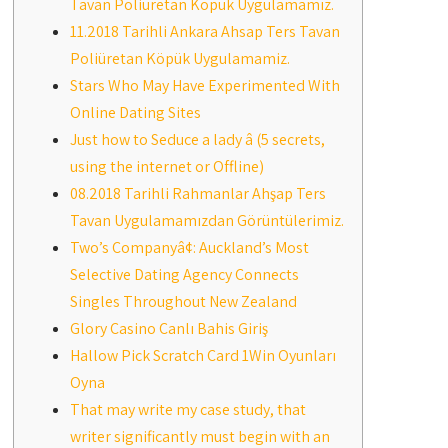
Tavan Poliüretan Köpük Uygulamamız.
11.2018 Tarihli Ankara Ahsap Ters Tavan
Poliüretan Köpük Uygulamamiz.
Stars Who May Have Experimented With
Online Dating Sites
Just how to Seduce a lady â (5 secrets,
using the internet or Offline)
08.2018 Tarihli Rahmanlar Ahşap Ters
Tavan Uygulamamızdan Görüntülerimiz.
Two’s Companyâ¢: Auckland’s Most
Selective Dating Agency Connects
Singles Throughout New Zealand
Glory Casino Canlı Bahis Giriş
Hallow Pick Scratch Card 1Win Oyunları
Oyna
That may write my case study, that
writer significantly must begin with an