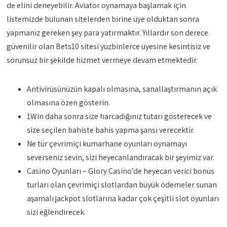
de elini deneyebilir. Aviator oynamaya başlamak için
listemizde bulunan sitelerden birine üye olduktan sonra
yapmanız gereken şey para yatırmaktır. Yıllardır son derece
güvenilir olan Bets10 sitesi yüzbinlerce üyesine kesintisiz ve
sorunsuz bir şekilde hizmet vermeye devam etmektedir.
Antivirüsünüzün kapalı olmasına, sanallaştırmanın açık
olmasına özen gösterin.
1Win daha sonra size harcadığınız tutarı gösterecek ve
size seçilen bahiste bahis yapma şansı verecektir.
Ne tür çevrimiçi kumarhane oyunları oynamayı
severseniz sevin, sizi heyecanlandıracak bir şeyimiz var.
Casino Oyunları – Glory Casino’de heyecan verici bonus
turları olan çevrimiçi slotlardan büyük ödemeler sunan
aşamalı jackpot slotlarına kadar çok çeşitli slot oyunları
sizi eğlendirecek.