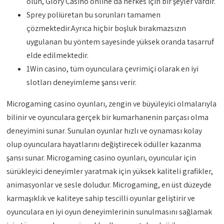
olun, Glory Casino online’da herkes için bir şeyler vardır.
Sprey poliüretan bu sorunları tamamen
çözmektedir.Ayrıca hiçbir boşluk bırakmazsızın
uygulanan bu yöntem sayesinde yüksek oranda tasarruf
elde edilmektedir.
1Win casino, tüm oyunculara çevrimiçi olarak en iyi
slotları deneyimleme şansı verir.
Microgaming casino oyunları, zengin ve büyüleyici olmalarıyla
bilinir ve oyunculara gerçek bir kumarhanenin parçası olma
deneyimini sunar. Sunulan oyunlar hızlı ve oynaması kolay
olup oyunculara hayatlarını değiştirecek ödüller kazanma
şansı sunar. Microgaming casino oyunları, oyuncular için
sürükleyici deneyimler yaratmak için yüksek kaliteli grafikler,
animasyonlar ve sesle doludur. Microgaming, en üst düzeyde
karmaşıklık ve kaliteye sahip tescilli oyunlar geliştirir ve
oyunculara en iyi oyun deneyimlerinin sunulmasını sağlamak