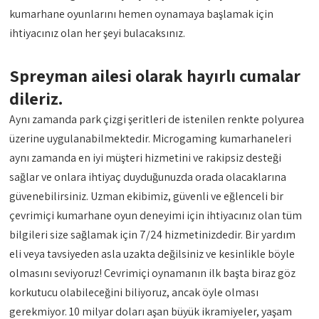
kumarhane oyunlarını hemen oynamaya başlamak için
ihtiyacınız olan her şeyi bulacaksınız.
Spreyman ailesi olarak hayırlı cumalar
dileriz.
Aynı zamanda park çizgi şeritleri de istenilen renkte polyurea
üzerine uygulanabilmektedir. Microgaming kumarhaneleri
aynı zamanda en iyi müşteri hizmetini ve rakipsiz desteği
sağlar ve onlara ihtiyaç duyduğunuzda orada olacaklarına
güvenebilirsiniz. Uzman ekibimiz, güvenli ve eğlenceli bir
çevrimiçi kumarhane oyun deneyimi için ihtiyacınız olan tüm
bilgileri size sağlamak için 7/24 hizmetinizdedir. Bir yardım
eli veya tavsiyeden asla uzakta değilsiniz ve kesinlikle böyle
olmasını seviyoruz! Çevrimiçi oynamanın ilk başta biraz göz
korkutucu olabileceğini biliyoruz, ancak öyle olması
gerekmiyor. 10 milyar doları aşan büyük ikramiyeler, yaşam