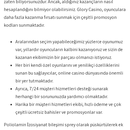
zaten biliyorsunuzdur. Ancak, aldığınız kazançların nasıl
hesaplandığını bilmiyor olabilirsiniz. Glory Casino, oyunculara
daha fazla kazanma fırsatı sunmak için çeşitli promosyon
kodları sunmaktadır.
Aralarından seçim yapabileceğimiz yüzlerce oyunumuz
var, yıllardır oyuncuların kalbini kazanıyoruz ve sizin de
kazanan ekibimizin bir parçası olmanızı istiyoruz.
Her biri kendi özel oyunlarını ve yenilikçi özelliklerini
sunan bu sağlayıcılar, online casino dünyasında önemli
bir yer tutmaktadır.
Ayrıca, 7/24 müşteri hizmetleri desteği sunarak
herhangi bir sorununuzda yardımcı olmaktadır.
Harika bir müşteri hizmetleri ekibi, hızlı ödeme ve çok
çeşitli ücretsiz bahisler ve promosyonlar var.
Poliolamin İzosiyanat bileşimi sprey olarak püskürtülerek ek