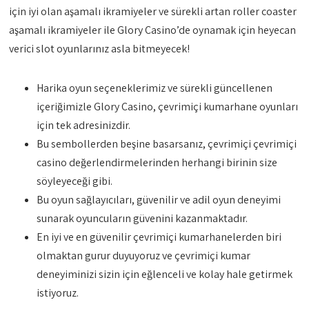
için iyi olan aşamalı ikramiyeler ve sürekli artan roller coaster
aşamalı ikramiyeler ile Glory Casino’de oynamak için heyecan
verici slot oyunlarınız asla bitmeyecek!
Harika oyun seçeneklerimiz ve sürekli güncellenen
içeriğimizle Glory Casino, çevrimiçi kumarhane oyunları
için tek adresinizdir.
Bu sembollerden beşine basarsanız, çevrimiçi çevrimiçi
casino değerlendirmelerinden herhangi birinin size
söyleyeceği gibi.
Bu oyun sağlayıcıları, güvenilir ve adil oyun deneyimi
sunarak oyuncuların güvenini kazanmaktadır.
En iyi ve en güvenilir çevrimiçi kumarhanelerden biri
olmaktan gurur duyuyoruz ve çevrimiçi kumar
deneyiminizi sizin için eğlenceli ve kolay hale getirmek
istiyoruz.