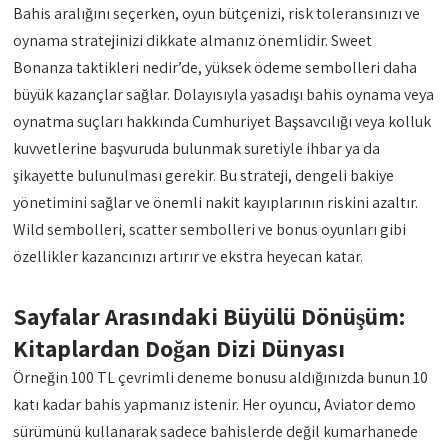
Bahis aralığını seçerken, oyun bütçenizi, risk toleransınızı ve
oynama stratejinizi dikkate almanız önemlidir. Sweet
Bonanza taktikleri nedir’de, yüksek ödeme sembolleri daha
büyük kazançlar sağlar. Dolayısıyla yasadışı bahis oynama veya
oynatma suçları hakkında Cumhuriyet Başsavcılığı veya kolluk
kuvvetlerine başvuruda bulunmak suretiyle ihbar ya da
şikayette bulunulması gerekir. Bu strateji, dengeli bakiye
yönetimini sağlar ve önemli nakit kayıplarının riskini azaltır.
Wild sembolleri, scatter sembolleri ve bonus oyunları gibi
özellikler kazancınızı artırır ve ekstra heyecan katar.
Sayfalar Arasındaki Büyülü Dönüşüm:
Kitaplardan Doğan Dizi Dünyası
Örneğin 100 TL çevrimli deneme bonusu aldığınızda bunun 10
katı kadar bahis yapmanız istenir. Her oyuncu, Aviator demo
sürümünü kullanarak sadece bahislerde değil kumarhanede