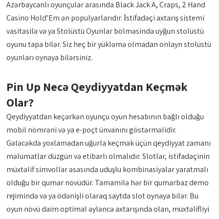
Azərbaycanlı oyunçular arasında Black Jack A, Craps, 2 Hand
Casino Hold’Em ən populyarlarıdır. İstifadəçi axtarış sistemi
vasitəsilə və ya Stolüstü Oyunlar bölməsində uyğun stolüstü
oyunu tapa bilər. Siz heç bir yükləmə olmadan onlayn stolüstü
oyunları oynaya bilərsiniz.
Pin Up Necə Qeydiyyatdan Keçmək
Olar?
Qeydiyyatdan keçərkən oyunçu oyun hesabının bağlı olduğu
mobil nömrəni və ya e-poçt ünvanını göstərməlidir.
Gələcəkdə yoxlamadan uğurla keçmək üçün qeydiyyat zamanı
məlumatlar düzgün və etibarlı olmalıdır. Slotlar, istifadəçinin
müxtəlif simvollar əsasında uduşlu kombinasiyalar yaratmalı
olduğu bir qumar növüdür. Tamamilə hər bir qumarbaz demo
rejimində və ya ödənişli olaraq saytda slot oynaya bilər. Bu
oyun növü daim optimal əyləncə axtarışında olan, müxtəlifliyi