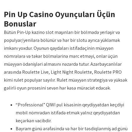
Pin Up Casino Oyunçuları Üçün
Bonuslar
Bütün Pin-Up kazino slot maşınları bir bölmədə yerləşir və
populyar/yenilərə bölünür və hər bir slotu ayrıca yükləmək
imkanı yoxdur. Oyunun qaydaları istifadəçinin müəyyən
nömrələrə və təkər bölmələrinə mərc etməyi, onlar üçün
müəyyən ödənişləri almasını nəzərdə tutur. Azərbaycanlılar
arasında Roulette Live, Light Night Roulette, Roulette PRO
kimi rulet populyar sayılır. Rulet müəyyən strategiya və yüksək
gəlirli oyun prosesini sevən hər kəsə müraciət edəcək.
“Professional” QIWI pul kisəsinin qeydiyyatdan keçdiyi
mobil nömrədən istifadə etmək yalnız qeydiyyatdan
keçərkən vacibdir.
Bayram günü ərəfəsində və hər bir təsdiqlənmiş ad günü