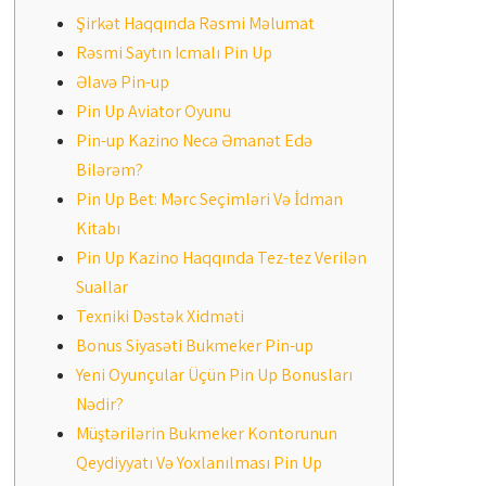
Şirkət Haqqında Rəsmi Məlumat
Rəsmi Saytın Icmalı Pin Up
Əlavə Pin-up
Pin Up Aviator Oyunu
Pin-up Kazino Necə Əmanət Edə
Bilərəm?
Pin Up Bet: Mərc Seçimləri Və İdman
Kitabı
Pin Up Kazino Haqqında Tez-tez Verilən
Suallar
Texniki Dəstək Xidməti
Bonus Siyasəti Bukmeker Pin-up
Yeni Oyunçular Üçün Pin Up Bonusları
Nədir?
Müştərilərin Bukmeker Kontorunun
Qeydiyyatı Və Yoxlanılması Pin Up