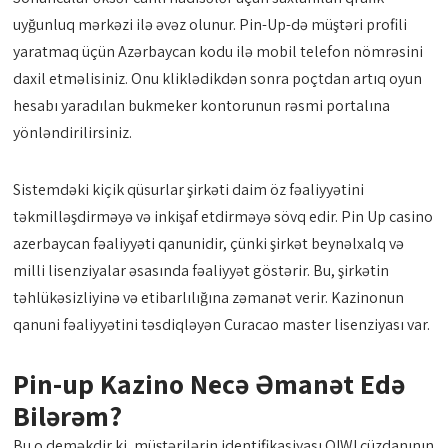
uyğunluq mərkəzi ilə əvəz olunur. Pin-Up-də müştəri profili
yaratmaq üçün Azərbaycan kodu ilə mobil telefon nömrəsini
daxil etməlisiniz. Onu kliklədikdən sonra poçtdan artıq oyun
hesabı yaradılan bukmeker kontorunun rəsmi portalına
yönləndirilirsiniz.
Sistemdəki kiçik qüsurlar şirkəti daim öz fəaliyyətini
təkmilləşdirməyə və inkişaf etdirməyə sövq edir. Pin Up casino
azerbaycan fəaliyyəti qanunidir, çünki şirkət beynəlxalq və
milli lisenziyalar əsasında fəaliyyət göstərir. Bu, şirkətin
təhlükəsizliyinə və etibarlılığına zəmanət verir. Kazinonun
qanuni fəaliyyətini təsdiqləyən Curacao master lisenziyası var.
Pin-up Kazino Necə Əmanət Edə
Bilərəm?
Bu o deməkdir ki, müştərilərin identifikasiyası QIWI cüzdanının