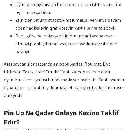
Oyunların siyahısı ilə tanış olmaq üçün istifadəçi demo
rejimini seçə bilər.
Yalnız ən ümumi statistik məlumatlar verilir və davam
edən hadisələrin qrafik təsviri xüsusilə mənalı deyil.
Buna görə də, müəyyən bir idman hadisəsinə mərc
etməyi planlaşdırırsınızsa, bu proseduru əvvəlcədən
başlayın.
Azərbaycanlılar arasında ən populyarları Roulette Live,
Ultimate Texas Hold’Em-dir. Canlı kateqoriyadan olan
oyunların tam siyahısı bir bölmədə yerləşdirilib. Canlı oyunları
oynamaq üçün onları yükləməyə ehtiyac yoxdur, bütün proses
onlayndır.
Pin Up Nə Qədər Onlayn Kazino Təklif
Edir?