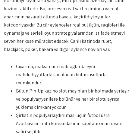
Adi onlayn oyunlarla yanaşı, Pin Up casino azerbaycan canlı
kazino təklif edir. Bu, prosesin real vaxt rejimində və real
aparıcının nəzarəti altında həyata keçirildiyi oyunlar
kateqoriyasıdır. Bu cür əyləncələr real pul üçün, rəqibləri ilə
oynamağı və sərfəli oyun strategiyalarından istifadə etməyi
sevən hər kəsə müraciət edəcək. Canlı kazinoda rulet,
blackjack, poker, bakara və digər əyləncə növləri var.
Çıxarma, maksimum məbləğlərdə eyni
məhdudiyyətlərlə sadalanan bütün üsullarla
mümkündür.
Bütün Pin-Up kazino slot maşınları bir bölmədə yerləşir
və populyar/yenilərə bölünür və hər bir slotu ayrıca
yükləmək imkanı yoxdur.
Şirkətin populyarlaşdırılması üçün futbol üzrə
Azərbaycan milli komandasının kapitanı onun rəsmi
səfiri seçilib.