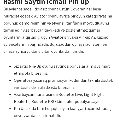
Rəsmi Saytın Icmalı Pin Up
Bu əyləncə sadə, iddiasız oyuna üstünlük verən hər kəsə
müraciət edəcək. Aviator oyunu ayrıca bir oyun kateqoriyasına
bölünür, demo rejiminin və əlverişli tariflərin mövcudluğunu
təmin edir. Azərbaycan qeyri-adi və gözlənilməz qumar
oyunlarını alqışladığı üçün Aviator ən yaxşı Pin-up AZ kazino
əyləncələrinin başındadır. Bu, uzaqdan oynayaraq istənilən
cihaza ayrıca yüklənə bilən oyunlardan biridir.
Siz artıq Pin-Up oyunu saytında bonuslar almış və mərc
etmiş ola bilərsiniz.
Operatora yazaraq promosyon kodundan texniki dəstək
vasitəsilə də istifadə edə bilərsiniz.
Azərbaycanlılar arasında Roulette Live, Light Night
Roulette, Roulette PRO kimi rulet populyar sayılır.
Pin Up az-da tam hüquqlu oyun fəaliyyəti üçün istifadəçi
qeydiyyatdan keçirməlidir.