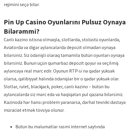
rejimini seçə bilər.
Pin Up Casino Oyunlarını Pulsuz Oynaya
Bilərəmmi?
Canlı kazino istisna olmaqla, slotlarda, stolüstü oyunlarda,
Aviatorda və digər əyləncələrdə depozit olmadan oynaya
bilərsiniz. Siz ödənişli olaraq tamamilə bütün oyunları oynaya
bilərsiniz. Bunun üçün qumarbaz depozit qoyur və seçilmiş
əyləncəyə real mərc edir. Oyunun RTP-si nə qədər yüksək
olarsa, qalibiyyət halında ödənişlər bir o qədər yüksək olar.
Slotlar, rulet, blackjack, poker, canlı kazino – bütün bu
əyləncələrdə siz mərc edə və həqiqətən pul qazana bilərsiniz.
Kazinoda hər hansı problem yaranarsa, dərhal texniki dəstəyə
müraciət etmək tövsiyə olunur.
Bütün bu məlumatlar rəsmi internet saytında