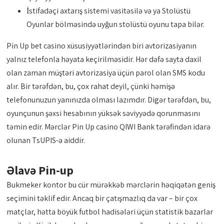
İstifadəçi axtarış sistemi vasitəsilə və ya Stolüstü
Oyunlar bölməsində uyğun stolüstü oyunu tapa bilər.
Pin Up bet casino xüsusiyyətlərindən biri avtorizasiyanın
yalnız telefonla həyata keçirilməsidir. Hər dəfə sayta daxil
olan zaman müştəri avtorizasiya üçün parol olan SMS kodu
alır. Bir tərəfdən, bu, çox rahat deyil, çünki həmişə
telefonunuzun yanınızda olması lazımdır. Digər tərəfdən, bu,
oyunçunun şəxsi hesabının yüksək səviyyədə qorunmasını
təmin edir. Mərclər Pin Up casino QIWI Bank tərəfindən idarə
olunan TsUPIS-ə aiddir.
Əlavə Pin-up
Bukmeker kontor bu cür mürəkkəb mərclərin həqiqətən geniş
seçimini təklif edir. Ancaq bir çatışmazlıq da var – bir çox
matçlar, hətta böyük futbol hadisələri üçün statistik bazarlar