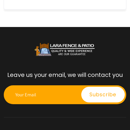
Leave us your email, we will contact you