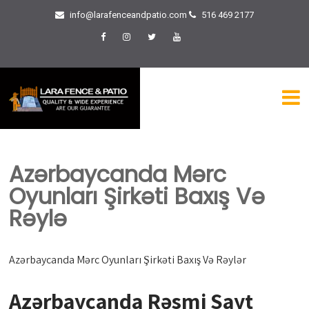
info@larafenceandpatio.com
516 469 2177
Azərbaycanda Mərc
Oyunları Şirkəti Baxış Və
Rəylə
Azərbaycanda Mərc Oyunları Şirkəti Baxış Və Rəylər
Azərbaycanda Rəsmi Sayt