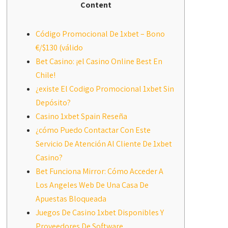
Content
Código Promocional De 1xbet – Bono
€/$130 (válido
Bet Casino: ¡el Casino Online Best En
Chile!
¿existe El Codigo Promocional 1xbet Sin
Depósito?
Casino 1xbet Spain Reseña
¿cómo Puedo Contactar Con Este
Servicio De Atención Al Cliente De 1xbet
Casino?
Bet Funciona Mirror: Cómo Acceder A
Los Angeles Web De Una Casa De
Apuestas Bloqueada
Juegos De Casino 1xbet Disponibles Y
Proveedores De Software