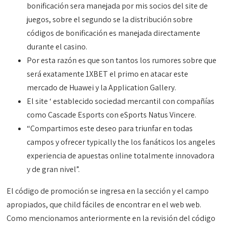
bonificación sera manejada por mis socios del site de
juegos, sobre el segundo se la distribución sobre
códigos de bonificación es manejada directamente
durante el casino.
Por esta razón es que son tantos los rumores sobre que
será exatamente 1XBET el primo en atacar este
mercado de Huawei y la Application Gallery.
El site ‘ establecido sociedad mercantil con compañías
como Cascade Esports con eSports Natus Vincere.
“Compartimos este deseo para triunfar en todas
campos y ofrecer typically the los fanáticos los angeles
experiencia de apuestas online totalmente innovadora
y de gran nivel”.
El código de promoción se ingresa en la sección y el campo
apropiados, que child fáciles de encontrar en el web web.
Como mencionamos anteriormente en la revisión del código