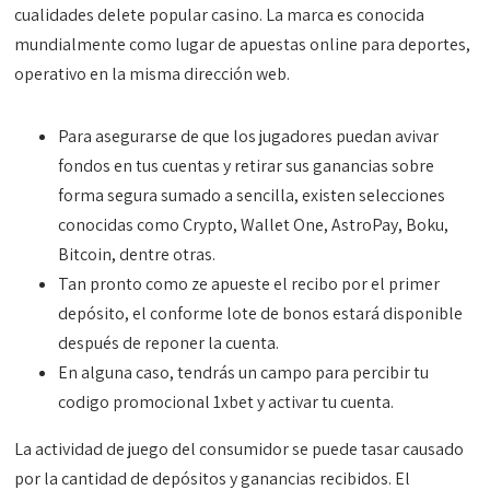
cualidades delete popular casino. La marca es conocida
mundialmente como lugar de apuestas online para deportes,
operativo en la misma dirección web.
Para asegurarse de que los jugadores puedan avivar
fondos en tus cuentas y retirar sus ganancias sobre
forma segura sumado a sencilla, existen selecciones
conocidas como Crypto, Wallet One, AstroPay, Boku,
Bitcoin, dentre otras.
Tan pronto como ze apueste el recibo por el primer
depósito, el conforme lote de bonos estará disponible
después de reponer la cuenta.
En alguna caso, tendrás un campo para percibir tu
codigo promocional 1xbet y activar tu cuenta.
La actividad de juego del consumidor se puede tasar causado
por la cantidad de depósitos y ganancias recibidos. El