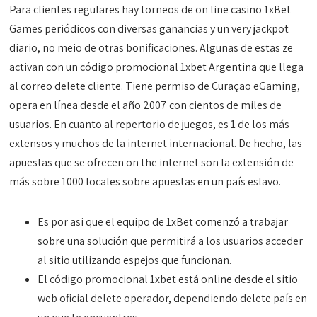
Para clientes regulares hay torneos de on line casino 1xBet
Games periódicos con diversas ganancias y un very jackpot
diario, no meio de otras bonificaciones. Algunas de estas ze
activan con un código promocional 1xbet Argentina que llega
al correo delete cliente. Tiene permiso de Curaçao eGaming,
opera en línea desde el año 2007 con cientos de miles de
usuarios. En cuanto al repertorio de juegos, es 1 de los más
extensos y muchos de la internet internacional. De hecho, las
apuestas que se ofrecen on the internet son la extensión de
más sobre 1000 locales sobre apuestas en un país eslavo.
Es por asi que el equipo de 1xBet comenzó a trabajar
sobre una solución que permitirá a los usuarios acceder
al sitio utilizando espejos que funcionan.
El código promocional 1xbet está online desde el sitio
web oficial delete operador, dependiendo delete país en