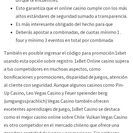
un que te encuentres.
Esto garantiza que el online casino cumple con los más
altos estándares de seguridad sumado a transparencia.
Es más interesante obligado del hecho para que
Deberás apostar a combinadas, de cuotas mínimo 1 .
four y mínimo 3 eventos en total por combinada.
También es posible ingresar el código para promoción 1xbet
usando esta opción sobre registro. 1xBet Online casino supera
a tus competidores en muchoas aspectos, como
bonificaciones y promociones, disparidad de juegos, atención
al cliente con seguridad. Aunque algunos casinos como Pin-
Up Casino, Leo Vegas Casino y Feuer speiender berg
(umgangssprachlich) Vegas Casino también ofrecen
excelentes aprendizajes de juego, 1xBet Casino se destaca
como el mejor casino online sobre Chile. Vulkan Vegas Casino
es otro competidor en el mercado chileno que ofrece una