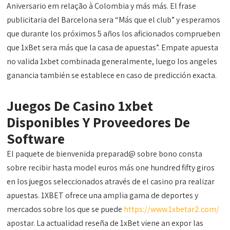
Aniversario em relação à Colombia y más más. El frase
publicitaria del Barcelona sera “Más que el club” y esperamos
que durante los próximos 5 años los aficionados comprueben
que 1xBet sera más que la casa de apuestas”. Empate apuesta
no valida 1xbet combinada generalmente, luego los angeles
ganancia también se establece en caso de predicción exacta.
Juegos De Casino 1xbet
Disponibles Y Proveedores De
Software
El paquete de bienvenida preparad@ sobre bono consta
sobre recibir hasta model euros más one hundred fifty giros
en los juegos seleccionados através de el casino pra realizar
apuestas. 1XBET ofrece una amplia gama de deportes y
mercados sobre los que se puede
https://www.1xbetar2.com/
apostar. La actualidad reseña de 1xBet viene an expor las