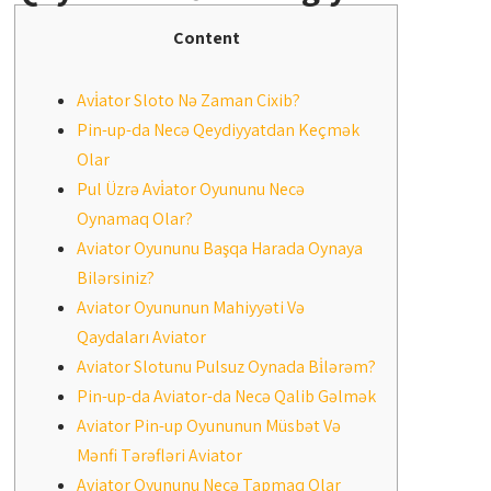
Content
Avi̇ator Sloto Nə Zaman Çixib?
Pin-up-da Necə Qeydiyyatdan Keçmək
Olar
Pul Üzrə Avi̇ator Oyununu Necə
Oynamaq Olar?
Aviator Oyununu Başqa Harada Oynaya
Bilərsiniz?
Aviator Oyununun Mahiyyəti Və
Qaydaları Aviator
Aviator Slotunu Pulsuz Oynada Bi̇lərəm?
Pin-up-da Aviator-da Necə Qalib Gəlmək
Aviator Pin-up Oyununun Müsbət Və
Mənfi Tərəfləri Aviator
Aviator Oyununu Necə Tapmaq Olar