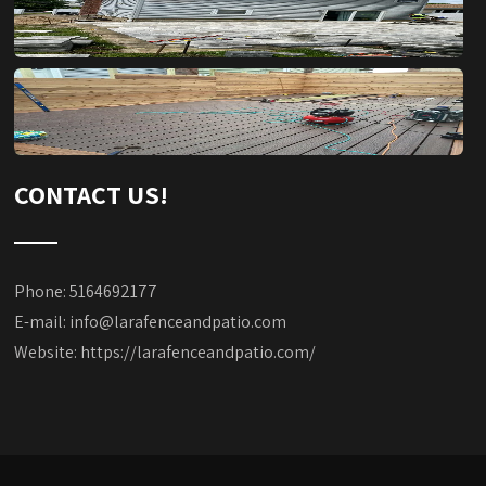
CONTACT US!
Phone: 5164692177
E-mail:
info@larafenceandpatio.com
Website:
https://larafenceandpatio.com/