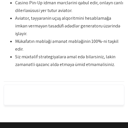
Casino Pin-Up idman mərclərini qəbul edir, onlayn canlı
dilerləxüsusi yer tutur aviator.
Aviator, təyyarənin uçuş alqoritmini hesablamağa
imkan verməyən təsadüfi ədədlər generatoru üzərində
işləyir.
Mükafatın məbləği əmanət məbləğinin 100%-ni təşkil
edir.
Siz müxtəlif strategiyalara əməl edə bilərsiniz, lakin
zəmanətli qazanc əldə etməyə ümid etməməlisiniz.