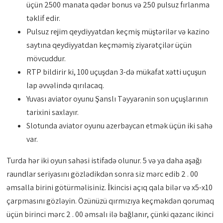
üçün 2500 manata qədər bonus və 250 pulsuz fırlanma
təklif edir.
Pulsuz rejim qeydiyyatdan keçmiş müştərilər və kazino
saytına qeydiyyatdan keçməmiş ziyarətçilər üçün
mövcuddur.
RTP bildirir ki, 100 uçuşdan 3-də mükafat xətti uçuşun
lap əvvəlində qırılacaq.
Yuvası aviator oyunu Şanslı Təyyarənin son uçuşlarının
tarixini saxlayır.
Slotunda aviator oyunu azerbaycan etmək üçün iki sahə
var.
Turda hər iki oyun sahəsi istifadə olunur. 5 və ya daha aşağı
raundlar seriyasını gözlədikdən sonra siz mərc edib 2 . 00
əmsalla birini götürməlisiniz. İkincisi açıq qala bilər və x5-x10
çarpmasını gözləyin. Özünüzü qırmızıya keçməkdən qorumaq
üçün birinci mərc 2 . 00 əmsalı ilə bağlanır, çünki qazanc ikinci