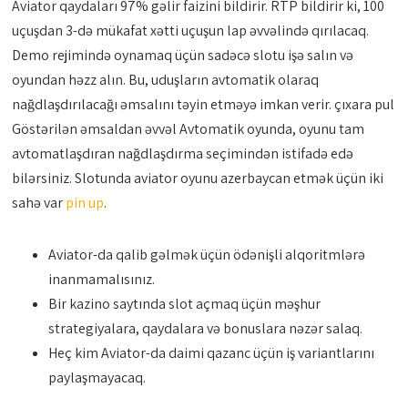
Aviator qaydaları 97% gəlir faizini bildirir. RTP bildirir ki, 100
uçuşdan 3-də mükafat xətti uçuşun lap əvvəlində qırılacaq.
Demo rejimində oynamaq üçün sadəcə slotu işə salın və
oyundan həzz alın. Bu, uduşların avtomatik olaraq
nağdlaşdırılacağı əmsalını təyin etməyə imkan verir. çıxara pul
Göstərilən əmsaldan əvvəl Avtomatik oyunda, oyunu tam
avtomatlaşdıran nağdlaşdırma seçimindən istifadə edə
bilərsiniz. Slotunda aviator oyunu azerbaycan etmək üçün iki
sahə var
pin up
.
Aviator-da qalib gəlmək üçün ödənişli alqoritmlərə
inanmamalısınız.
Bir kazino saytında slot açmaq üçün məşhur
strategiyalara, qaydalara və bonuslara nəzər salaq.
Heç kim Aviator-da daimi qazanc üçün iş variantlarını
paylaşmayacaq.