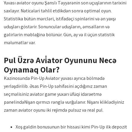
Yuvası aviator oyunu Şanslı Təyyarənin son uçuşlarının tarixini
saxlayır. Nəticələri təhlil etdikdən sonra optimal oyun.
Statistika bütün mərcləri, istifadəçi spinlərini və ən yaxşı
uduşları göstərir. Sonuncular uduşların, əmsalların və
gəlirlərin məbləğinə bölünür. Gün, ay və il üçün statistik
məlumatlar var.
Pul Üzrə Avi̇ator Oyununu Necə
Oynamaq Olar?
Kazinosunda Pin-Up Aviator yuvası ayrıca bölmədə
yerləşdirilib. Əsas Pin-Up səhifəsini açdığınız zaman
seçməlisiniz aviator game yuxarı üfüqi idarəetmə
panelindəNişan qırmızı rənglə vurğulanır. Nişanı kliklədiyiniz
zaman aviator oyunu iki rejimdə pulsuz və real pul.
Xoş gəldin bonusunun bir hissəsi kimi Pin-Up ilk depozit