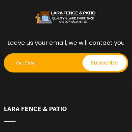
Leave us your email, we will contact you
LARA FENCE & PATIO