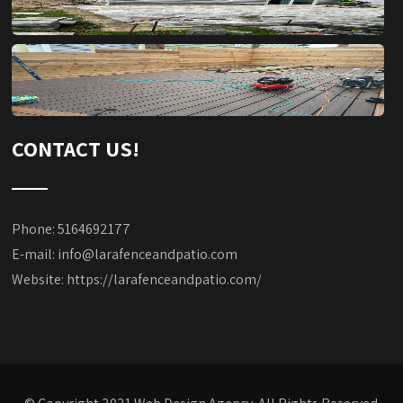
CONTACT US!
Phone: 5164692177
E-mail:
info@larafenceandpatio.com
Website:
https://larafenceandpatio.com/