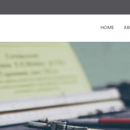
HOME
AB