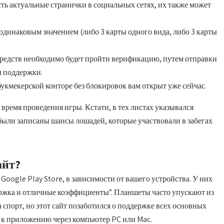
сть актуальные странички в социальных сетях, их также может
 одинаковым значением (либо 3 карты одного вида, либо 3 карты
средств необходимо будет пройти верификацию, путем отправки
ы поддержки.
букмекерской конторе без блокировок вам открыт уже сейчас.
время проведения игры. Кстати, в тех листах указывался
были записаны шансы лошадей, которые участвовали в забегах
айт?
oogle Play Store, в зависимости от вашего устройства. У них
ржка и отличные коэффициенты”. Планшеты часто упускают из
а спорт, но этот сайт позаботился о поддержке всех основных
 к приложению через компьютер PC или Mac.