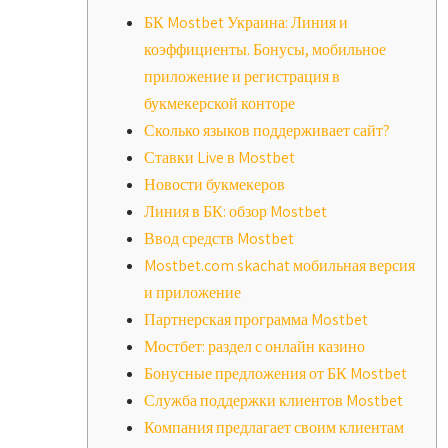
БК Mostbet Украина: Линия и
коэффициенты. Бонусы, мобильное
приложение и регистрация в
букмекерской конторе
Сколько языков поддерживает сайт?
Ставки Live в Mostbet
Новости букмекеров
Линия в БК: обзор Mostbet
Ввод средств Mostbet
Mostbet.com skachat мобильная версия
и приложение
Партнерская программа Mostbet
Мостбет: раздел с онлайн казино
Бонусные предложения от БК Mostbet
Служба поддержки клиентов Mostbet
Компания предлагает своим клиентам