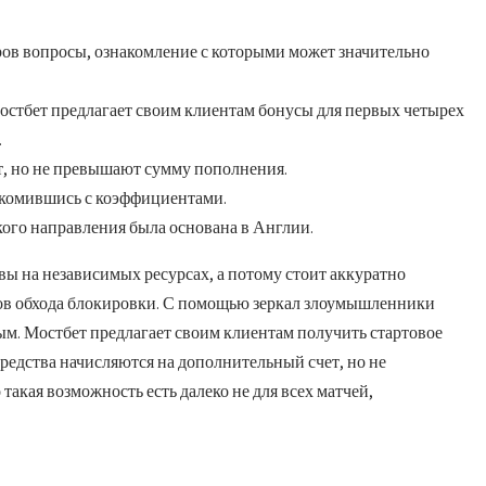
ров вопросы, ознакомление с которыми может значительно
остбет предлагает своим клиентам бонусы для первых четырех
.
т, но не превышают сумму пополнения.
акомившись с коэффициентами.
кого направления была основана в Англии.
ы на независимых ресурсах, а потому стоит аккуратно
ов обхода блокировки. С помощью зеркал злоумышленники
м. Мостбет предлагает своим клиентам получить стартовое
Средства начисляются на дополнительный счет, но не
акая возможность есть далеко не для всех матчей,