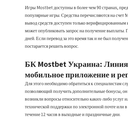
Игры Mostbet доступны в более чем 90 странах, предл
популярные игры. Средства перечисляются на счет М
вывод средств доступен только верифицированным и
может опубликовать запрос на получение выплаты. П
дней. Если перевод за это время так и не был получ
постарается решить вопрос.
БК Mostbet Украина: Линия
мобильное приложение и ре
Для этого необходимо обратиться к специалистам сл
позволяющий получить дополнительные бонусы, он та
возникли вопросы относительно каких-либо услуг ил
технической поддержки по электронной почте или в ч
течение 12 часов в выходные и праздничные дни.