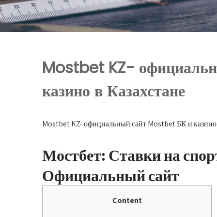
Mostbet KZ- официальн
казино в Казахстане
Mostbet KZ- официальный сайт Mostbet БК и казино
Мостбет: Ставки на спор
Официальный сайт
Content