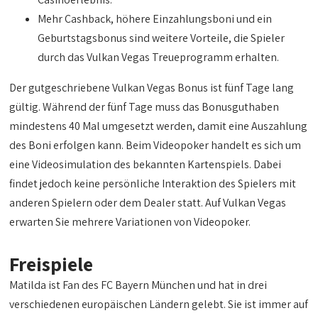
Mehr Cashback, höhere Einzahlungsboni und ein
Geburtstagsbonus sind weitere Vorteile, die Spieler
durch das Vulkan Vegas Treueprogramm erhalten.
Der gutgeschriebene Vulkan Vegas Bonus ist fünf Tage lang
gültig. Während der fünf Tage muss das Bonusguthaben
mindestens 40 Mal umgesetzt werden, damit eine Auszahlung
des Boni erfolgen kann. Beim Videopoker handelt es sich um
eine Videosimulation des bekannten Kartenspiels. Dabei
findet jedoch keine persönliche Interaktion des Spielers mit
anderen Spielern oder dem Dealer statt. Auf Vulkan Vegas
erwarten Sie mehrere Variationen von Videopoker.
Freispiele
Matilda ist Fan des FC Bayern München und hat in drei
verschiedenen europäischen Ländern gelebt. Sie ist immer auf