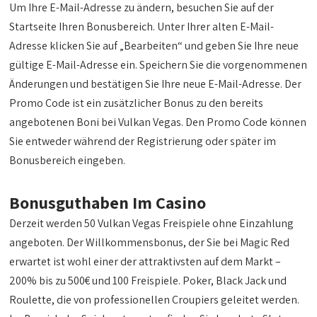
Um Ihre E-Mail-Adresse zu ändern, besuchen Sie auf der
Startseite Ihren Bonusbereich. Unter Ihrer alten E-Mail-
Adresse klicken Sie auf „Bearbeiten“ und geben Sie Ihre neue
gültige E-Mail-Adresse ein. Speichern Sie die vorgenommenen
Änderungen und bestätigen Sie Ihre neue E-Mail-Adresse. Der
Promo Code ist ein zusätzlicher Bonus zu den bereits
angebotenen Boni bei Vulkan Vegas. Den Promo Code können
Sie entweder während der Registrierung oder später im
Bonusbereich eingeben.
Bonusguthaben Im Casino
Derzeit werden 50 Vulkan Vegas Freispiele ohne Einzahlung
angeboten. Der Willkommensbonus, der Sie bei Magic Red
erwartet ist wohl einer der attraktivsten auf dem Markt –
200% bis zu 500€ und 100 Freispiele. Poker, Black Jack und
Roulette, die von professionellen Croupiers geleitet werden.