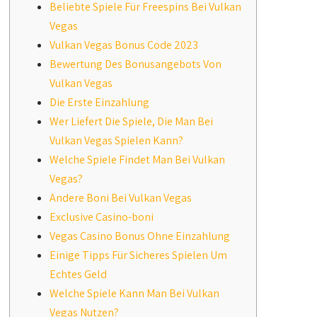
Beliebte Spiele Für Freespins Bei Vulkan
Vegas
Vulkan Vegas Bonus Code 2023
Bewertung Des Bonusangebots Von
Vulkan Vegas
Die Erste Einzahlung
Wer Liefert Die Spiele, Die Man Bei
Vulkan Vegas Spielen Kann?
Welche Spiele Findet Man Bei Vulkan
Vegas?
Andere Boni Bei Vulkan Vegas
Exclusive Casino-boni
Vegas Casino Bonus Ohne Einzahlung
Einige Tipps Für Sicheres Spielen Um
Echtes Geld
Welche Spiele Kann Man Bei Vulkan
Vegas Nutzen?