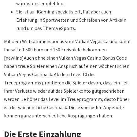
wärmstens empfehlen.
Sie ist auf iGaming spezialisiert, hat aber auch
Erfahrung in Sportwetten und Schreiben von Artikeln
rund um das Thema eSports.
Mit dem Willkommensbonus vom Vulkan Vegas Casino könnt
ihr satte 1.500 Euro und 150 Freispiele bekommen.
[newline]Auch ohne einen Vulkan Vegas Casino Bonus Code
haben treue Spieler einen Anspruch auf einen wöchentlichen
Vulkan Vegas Cashback. Ab dem Level 10 des
Treueprogramms profitieren die Spieler davon, dass ein Teil
ihrer Verluste wieder auf das Spielerkonto gutgeschrieben
werden. Je höher das Level im Treueprogramm, desto höher
ist der wöchentliche Cashback. Diese speziellen Angebote
können ganz unterschiedliche Ausprägungen haben.
Die Erste Einzahlung