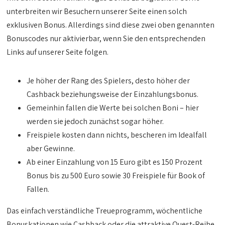
unterbreiten wir Besuchern unserer Seite einen solch
exklusiven Bonus. Allerdings sind diese zwei oben genannten
Bonuscodes nur aktivierbar, wenn Sie den entsprechenden
Links auf unserer Seite folgen.
Je höher der Rang des Spielers, desto höher der
Cashback beziehungsweise der Einzahlungsbonus.
Gemeinhin fallen die Werte bei solchen Boni ­­– hier
werden sie jedoch zunächst sogar höher.
Freispiele kosten dann nichts, bescheren im Idealfall
aber Gewinne.
Ab einer Einzahlung von 15 Euro gibt es 150 Prozent
Bonus bis zu 500 Euro sowie 30 Freispiele für Book of
Fallen.
Das einfach verständliche Treueprogramm, wöchentliche
Bonuskationen wie Cashback oder die attraktive Quest-Reihe