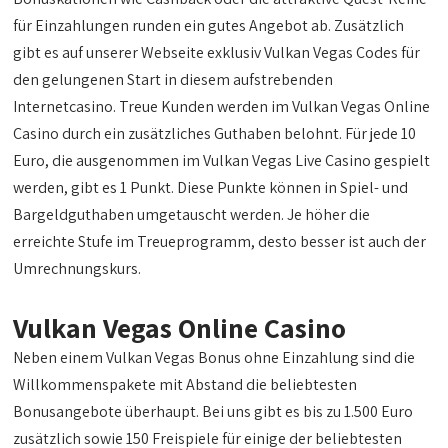
für Einzahlungen runden ein gutes Angebot ab. Zusätzlich
gibt es auf unserer Webseite exklusiv Vulkan Vegas Codes für
den gelungenen Start in diesem aufstrebenden
Internetcasino. Treue Kunden werden im Vulkan Vegas Online
Casino durch ein zusätzliches Guthaben belohnt. Für jede 10
Euro, die ausgenommen im Vulkan Vegas Live Casino gespielt
werden, gibt es 1 Punkt. Diese Punkte können in Spiel- und
Bargeldguthaben umgetauscht werden. Je höher die
erreichte Stufe im Treueprogramm, desto besser ist auch der
Umrechnungskurs.
Vulkan Vegas Online Casino
Neben einem Vulkan Vegas Bonus ohne Einzahlung sind die
Willkommenspakete mit Abstand die beliebtesten
Bonusangebote überhaupt. Bei uns gibt es bis zu 1.500 Euro
zusätzlich sowie 150 Freispiele für einige der beliebtesten