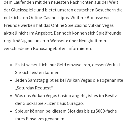
dem Laufenden mit den neuesten Nachrichten aus der Welt
der Glücksspiele und bietet unseren deutschen Besuchern die
nützlichsten Online-Casino-Tipps. Weitere Bonusse wie
Freunde werben hat das Online Spielcasino Vulkan Vegas
aktuell nicht im Angebot. Dennoch können sich Spielfreunde
regelmäßig auf unserer Webseite über Neuigkeiten zu
verschiedenen Bonusangeboten informieren.
Es ist wesentlich, nur Geld einzusetzen, dessen Verlust
Sie sich leisten können.
Jeden Samstag gibt es bei Vulkan Vegas die sogenannte
„Saturday Request“.
Was das Vulkan Vegas Casino angeht, ist es im Besitz
der Glücksspiel-Lizenz aus Curaçao.
Spieler können bei diesem Slot das bis zu 5000-fache
ihres Einsatzes gewinnen.