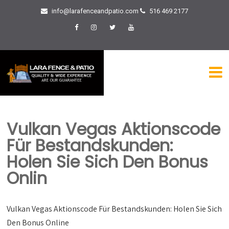
info@larafenceandpatio.com
516 469 2177
Vulkan Vegas Aktionscode
Für Bestandskunden:
Holen Sie Sich Den Bonus
Onlin
Vulkan Vegas Aktionscode Für Bestandskunden: Holen Sie Sich
Den Bonus Online