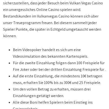
sicherzustellen, dass jeder Besuch beim Vulkan Vegas Casino
ein unvergessliches Online Casino spielen wird.
Bestandskunden im Vulkanvegas Casino können sich über
unser Treueprogramm freuen. Bei diesem sammelt jeder
Spieler Punkte, die später in Echtgeld umgetauscht werden
können.
Beim Videopoker handelt es sich um eine
Videosimulation des bekannten Kartenspiels.
Für die zweite Einzahlung folgen dann 100 Freispiele für
Fire Joker oder bei der dritten Einzahlung Freispiele für .
Auf die erste Einzahlung, die mindestens 10€ betragen
muss, erhalten Sie 100% bis zu 300€ und 25 Freispiele.
Um den vollen Betrag zu erhalten, müssen drei
Einzahlungen getätigt werden.
Alle diese Boni helfen Spielern beim Einstieg ins
Casinoerlebnis.