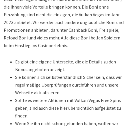
die Ihnen viele Vorteile bringen können. Die Boni ohne
Einzahlung sind nicht die einzigen, die Vulkan Vegas im Jahr
2023 anbietet. Wir werden auch andere unglaubliche Boni und
Promotionen anbieten, darunter Cashback Boni, Freispiele,
Reload Boni und vieles mehr. Alle diese Boni helfen Spielern
beim Einstieg ins Casinoerlebnis.
Es gibt eine eigene Unterseite, die die Details zu den
Bonusangeboten anzeigt.
Sie können sich selbstverständlich Sicher sein, dass wir
regelmäßige Überprüfungen durchführen und unsere
Webseite aktualisieren.
Sollte es weitere Aktionen mit Vulkan Vegas Free Spins
geben, sind auch diese hier übersichtlich aufgelistet zu
finden.
Wenn Sie ihn nicht schon gefunden haben, wollen wir