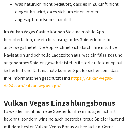
Was natürlich nicht bedeutet, dass es in Zukunft nicht
eingeführt wird, da es sich um einen immer
angesagteren Bonus handelt.
Im Vulkan Vegas Casino können Sie eine mobile App
herunterladen, die ein herausragendes Spielerlebnis für
unterwegs bietet. Die App zeichnet sich durch ihre intuitive
Navigation und schnelle Ladezeiten aus, was ein flüssiges und
angenehmes Spielen gewährleistet. Mit starker Betonung auf
Sicherheit und Datenschutz können Spieler sicher sein, dass
ihre Informationen geschützt sind
https://vulkan-vegas-
de24.com/vulkan-vegas-app/
.
Vulkan Vegas Einzahlungsbonus
Es werden nicht nur neue Spieler für ihren mutigen Schritt
belohnt, sondern wir sind auch bestrebt, treue Spieler laufend
mit dem besten Vulkan Vegas Bonus zu beglücken. Gerne