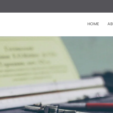
HOME
AB