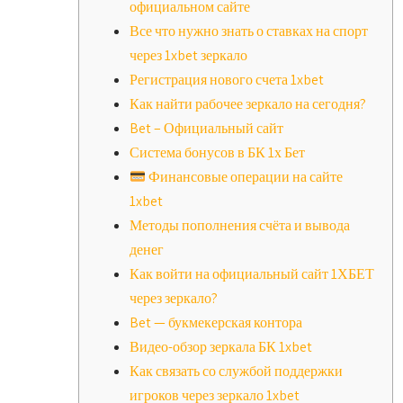
официальном сайте
Все что нужно знать о ставках на спорт
через 1xbet зеркало
Регистрация нового счета 1xbet
Как найти рабочее зеркало на сегодня?
Bet – Официальный сайт
Система бонусов в БК 1х Бет
Финансовые операции на сайте
1xbet
Методы пополнения счёта и вывода
денег
Как войти на официальный сайт 1ХБЕТ
через зеркало?
Bet — букмекерская контора
Видео-обзор зеркала БК 1xbet
Как связать со службой поддержки
игроков через зеркало 1xbet