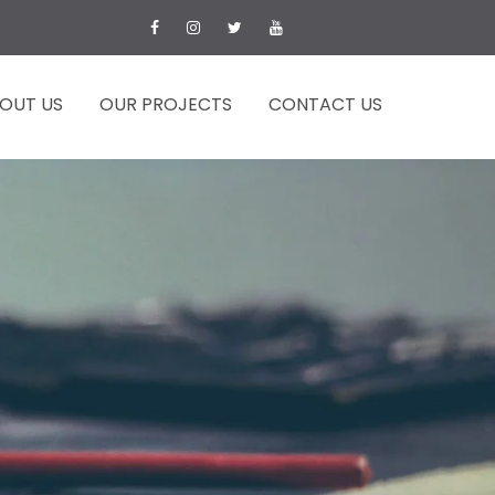
OUT US
OUR PROJECTS
CONTACT US