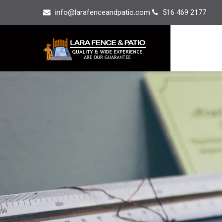
info@larafenceandpatio.com
516 469 2177