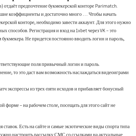
в) отдаёт предпочтение букмекерской конторе Parimatch.
ошие коэффициенты и достаточно много … Чтобы начать
керской конторе, необходимо завести аккаунт. Для этого нужно
х способов. Регистрация и вход на 1xbet через VK – это
 букмекера. Не придется постоянно вводить логин и пароль,
ответствующие поля привычный логин и пароль.
нение, то это даст вам возможность наслаждаться видеоиграми
атч экспрессы из трех-пяти исходов и прибавляет бонусный
й форме – на рабочем столе, посещать для этого сайт не
 ставок. Есть на сайте и самые экзотические виды спорта типа
 нужно настроить рассылку СМС со ссылками на актуальные