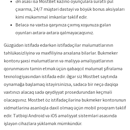
Ən əsası isə MostBet kazino oyunçulara sürətli pul
çıxarma, 24/7 müştəri dəstəyi və böyük bonus aksiyaları
kimi mükəmməl imkanlar təklif edir.
Beləcə nə vaxtsa qarşınıza çıxmış xoşunuza gələn
oyunları axtara-axtara qalmayacaqsınız.
Güzgüdən istifadə edərkən istifadəçilər məlumatlarının
təhlükəsizliyinə və məxfiliyinə arxalana bilərlər. Bukmeker
kontoru şəxsi məlumatların və maliyyə əməliyyatlarının
qorunmasını təmin etmək üçün qabaqcıl məlumat şifrələmə
texnologiyasından istifadə edir. Əgər siz Mostbet saytında
oynamağa başlamaq istəyirsinizsə, sadəcə bir neçə dəqiqə
vaxtınızı alacaq sadə qeydiyyat prosedurundan keçməli
olacaqsınız. Mostbet öz istifadəçilərinə bukmeker kontorunun
xidmətlərinə asanlıqla daxil olmaq üçün mobil proqram təklif
edir. Tətbiqi Android və iOS əməliyyat sistemləri əsasında
işləyən cihazlara yükləmək mümkündür.