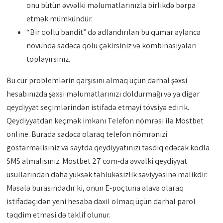
onu bütün əvvəlki məlumatlarınızla birlikdə bərpa
etmək mümkündür.
“Bir qollu bandit” də adlandırılan bu qumar əyləncə
növündə sadəcə qolu çəkirsiniz və kombinasiyaları
toplayırsınız.
Bu cür problemlərin qarşısını almaq üçün dərhal şəxsi
hesabınızda şəxsi məlumatlarınızı doldurmağı və ya digər
qeydiyyat seçimlərindən istifadə etməyi tövsiyə edirik.
Qeydiyyatdan keçmək imkanı Telefon nömrəsi ilə Mostbet
online. Burada sadəcə olaraq telefon nömrənizi
göstərməlisiniz və saytda qeydiyyatınızı təsdiq edəcək kodla
SMS almalısınız. Mostbet 27 com-da əvvəlki qeydiyyat
üsullarından daha yüksək təhlükəsizlik səviyyəsinə malikdir.
Məsələ burasındadır ki, onun E-poçtuna əlavə olaraq
istifadəçidən yeni hesaba daxil olmaq üçün dərhal parol
təqdim etməsi də təklif olunur.