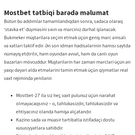
Mostbet tətbiqi barədə məlumat
Bütün bu addımlar tamamlandıqdan sonra, sadəcə olaraq
‘stavka et’ düyməsini sıxın və mərciniz dərhal işlənəcək.
Bukmeker müştərilərə seçim etmək üçün geniş mərc əmsalı
və xətləri təklif edir. Ən son idman hadisələrinin hamısı saytda
nümayiş etdirilir, həm oyundan əvvəl, həm də canlı oyun
bazarları mövcuddur. Müştərilərin hər zaman mərcləri üçün ən
yaxşı dəyəri əldə etmələrini təmin etmək üçün qiymətlər real
vaxt rejimində yenilənir.
Mostbet-27 ilə siz heç vaxt pulunuz üçün narahat
olmayacaqsınız – o, təhlükəsizdir, təhlükəsizdir və
ehtiyacınız olanda həmişə əlçatandır.
Kazino sadə və müasir tərtibatla istifadəçi dostu
xüsusiyyətlərə sahibdir.