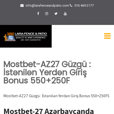
info@larafenceandpatio.com
516 469 2177
Mostbet-AZ27 Güzgü :
İstənilən Yerdən Giriş
Bonus 550+250F
Mostbet-AZ27 Güzgü : İstənilən Yerdən Giriş Bonus 550+250FS
Mostbet-27 Azərbaycanda