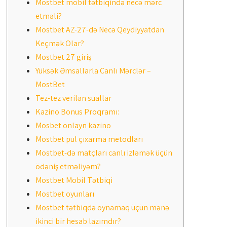
Mostbet mobil tətbiqində necə mərc
etməli?
Mostbet AZ-27-də Necə Qeydiyyatdan
Keçmək Olar?
Mostbet 27 giriş
Yüksək Əmsallarla Canlı Mərclər –
MostBet
Tez-tez verilən suallar
Kazino Bonus Proqramı:
Mosbet onlayn kazino
Mostbet pul çıxarma metodları
Mostbet-də matçları canlı izləmək üçün
ödəniş etməliyəm?
Mostbet Mobil Tətbiqi
Mostbet oyunları
Mostbet tətbiqdə oynamaq üçün mənə
ikinci bir hesab lazımdır?