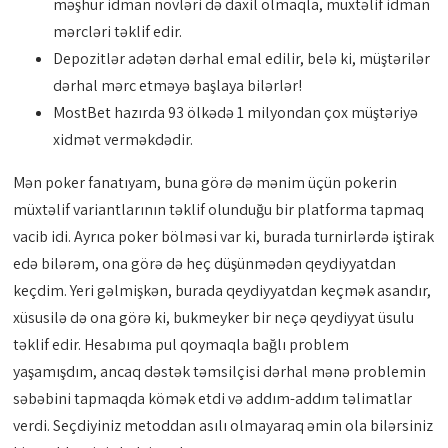
məşhur idman növləri də daxil olmaqla, müxtəlif idman
mərcləri təklif edir.
Depozitlər adətən dərhal emal edilir, belə ki, müştərilər
dərhal mərc etməyə başlaya bilərlər!
MostBet hazırda 93 ölkədə 1 milyondan çox müştəriyə
xidmət verməkdədir.
Mən poker fanatıyam, buna görə də mənim üçün pokerin
müxtəlif variantlarının təklif olunduğu bir platforma tapmaq
vacib idi. Ayrıca poker bölməsi var ki, burada turnirlərdə iştirak
edə bilərəm, ona görə də heç düşünmədən qeydiyyatdan
keçdim. Yeri gəlmişkən, burada qeydiyyatdan keçmək asandır,
xüsusilə də ona görə ki, bukmeyker bir neçə qeydiyyat üsulu
təklif edir. Hesabıma pul qoymaqla bağlı problem
yaşamışdım, ancaq dəstək təmsilçisi dərhal mənə problemin
səbəbini tapmaqda kömək etdi və addım-addım təlimatlar
verdi. Seçdiyiniz metoddan asılı olmayaraq əmin ola bilərsiniz