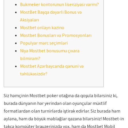
Bukmeker kontorunun lisenziyası varmı?
MostBet Başqa dəyərli Bonus və
Aksiyaları
Mostbet onlayn kazino
Mostbet Bonusları və Promosyonları
Populyar mərc seçimləri
Niyə Mostbet bonusumu çıxara
bilmirəm?
Mostbet Azərbaycanda qanuni və
təhlükəsizdir?
Siz həmçinin Mostbet poker otağına da qoşula bilərsiniz ki,
burada dünyanın hər yerindən olan oyunçular müxtlif
formatlardan olan turnirlərdə iştirak edirlər. Siz burada həm
əylənə, həm də böyük məbləğlər qazana bilərsiniz! Mostbet-in
təkcə kompüter brauzerinizdə yox, həm də Mostbet Mobil