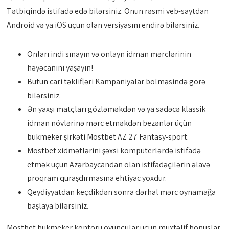
Tətbiqində istifadə edə bilərsiniz. Onun rəsmi veb-saytdan
Android və ya iOS üçün olan versiyasını endirə bilərsiniz.
Onları indi sınayın və onlayn idman mərclərinin
həyəcanını yaşayın!
Bütün cari təklifləri Kampaniyalar bölməsində görə
bilərsiniz.
Ən yaxşı matçları gözləməkdən və ya sadəcə klassik
idman növlərinə mərc etməkdən bezənlər üçün
bukmeker şirkəti Mostbet AZ 27 Fantasy-sport.
Mostbet xidmətlərini şəxsi kompüterlərdə istifadə
etmək üçün Azərbaycandan olan istifadəçilərin əlavə
proqram quraşdırmasına ehtiyac yoxdur.
Qeydiyyatdan keçdikdən sonra dərhal mərc oynamağa
başlaya bilərsiniz.
Mostbet bukmeker kontoru oyunçular üçün müxtəlif bonuslar