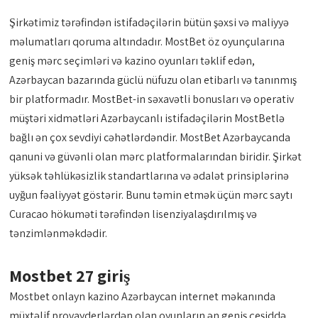
Şirkətimiz tərəfindən istifadəçilərin bütün şəxsi və maliyyə
məlumatları qoruma altındadır. MostBet öz oyunçularına
geniş mərc seçimləri və kazino oyunları təklif edən,
Azərbaycan bazarında güclü nüfuzu olan etibarlı və tanınmış
bir platformadır. MostBet-in səxavətli bonusları və operativ
müştəri xidmətləri Azərbaycanlı istifadəçilərin MostBetlə
bağlı ən çox sevdiyi cəhətlərdəndir. MostBet Azərbaycanda
qanuni və güvənli olan mərc platformalarından biridir. Şirkət
yüksək təhlükəsizlik standartlarına və ədalət prinsiplərinə
uyğun fəaliyyət göstərir. Bunu təmin etmək üçün mərc saytı
Curacao hökuməti tərəfindən lisenziyalaşdırılmış və
tənzimlənməkdədir.
Mostbet 27 giriş
Mostbet onlayn kazino Azərbaycan internet məkanında
müxtəlif provayderlərdən olan oyunların ən geniş çeşiddə