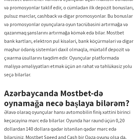
və promosyonlar təklif edir, o cümlədən ilk depozit bonusları,
pulsuz mərclər, cashback və digər promosyonlar. Bu bonuslar
və promosyonlar oyunçulara oyun təcrübəsini artırmağa və
qazanmaq şanslarını artırmağa kömək edə bilər. Mostbet
bank kartları, elektron pul kisələri, bank köçürmələri və digər
məşhur ödəniş sistemləri daxil olmaqla, müxtəlif depozit və
çıxarma üsullarını təqdim edir. Oyunçular platformada
maliyyə əməliyyatları etmək üçün ən rahat və təhlükəsiz yolu
seçə bilərlər.
Azərbaycanda Mostbet-də
oynamağa necə başlaya bilərəm?
Əlavə olaraq oyunçular hansı avtomobilin finiş xəttini birinci
keçəcəyinə mərc edə bilərlər. Oyunda hər raund üçün 0,20
dollardan 140 dollara qədər istənilən qədər mərc edə
bilərsiniz. Mostbet Speed and Cash bir Qəza oyunu olsa da,