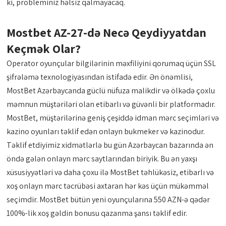
ki, probleminiz həlsiz qalmayacaq.
Mostbet AZ-27-də Necə Qeydiyyatdan
Keçmək Olar?
Operator oyunçular bilgilərinin məxfiliyini qorumaq üçün SSL
şifrələmə texnologiyasından istifadə edir. Ən önəmlisi,
MostBet Azərbaycanda güclü nüfuza malikdir və ölkədə çoxlu
məmnun müştəriləri olan etibarlı və güvənli bir platformadır.
MostBet, müştərilərinə geniş çeşiddə idman mərc seçimləri və
kazino oyunları təklif edən onlayn bukmeker və kazinodur.
Təklif etdiyimiz xidmətlərlə bu gün Azərbaycan bazarında ən
öndə gələn onlayn mərc saytlarından biriyik. Bu ən yaxşı
xüsusiyyətləri və daha çoxu ilə MostBet təhlükəsiz, etibarlı və
xoş onlayn mərc təcrübəsi axtaran hər kəs üçün mükəmməl
seçimdir. MostBet bütün yeni oyunçularına 550 AZN-ə qədər
100%-lik xoş gəldin bonusu qazanma şansı təklif edir.