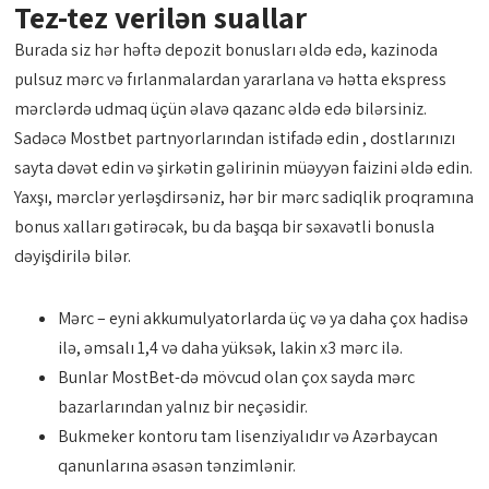
Tez-tez verilən suallar
Burada siz hər həftə depozit bonusları əldə edə, kazinoda
pulsuz mərc və fırlanmalardan yararlana və hətta ekspress
mərclərdə udmaq üçün əlavə qazanc əldə edə bilərsiniz.
Sadəcə Mostbet partnyorlarından istifadə edin , dostlarınızı
sayta dəvət edin və şirkətin gəlirinin müəyyən faizini əldə edin.
Yaxşı, mərclər yerləşdirsəniz, hər bir mərc sadiqlik proqramına
bonus xalları gətirəcək, bu da başqa bir səxavətli bonusla
dəyişdirilə bilər.
Mərc – eyni akkumulyatorlarda üç və ya daha çox hadisə
ilə, əmsalı 1,4 və daha yüksək, lakin x3 mərc ilə.
Bunlar MostBet-də mövcud olan çox sayda mərc
bazarlarından yalnız bir neçəsidir.
Bukmeker kontoru tam lisenziyalıdır və Azərbaycan
qanunlarına əsasən tənzimlənir.