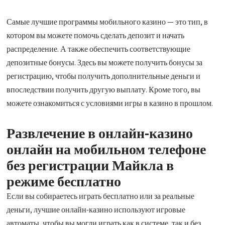
Самые лучшие программы мобильного казино — это тип, в
котором вы можете помочь сделать депозит и начать
распределение. А также обеспечить соответствующие
депозитные бонусы. Здесь вы можете получить бонусы за
регистрацию, чтобы получить дополнительные деньги и
впоследствии получить другую выплату. Кроме того, вы
можете ознакомиться с условиями игры в казино в прошлом.
Развлечение в онлайн-казино
онлайн на мобильном телефоне
без регистрации Майкла в
режиме бесплатно
Если вы собираетесь играть бесплатно или за реальные
деньги, лучшие онлайн-казино используют игровые
автоматы, чтобы вы могли играть как в системе, так и без