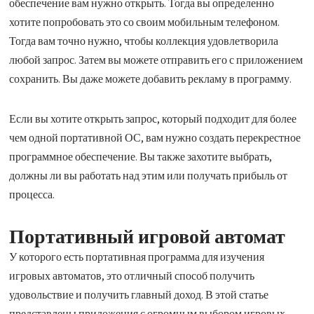
обеспечение вам нужно открыть. Тогда вы определенно
хотите попробовать это со своим мобильным телефоном.
Тогда вам точно нужно, чтобы коллекция удовлетворила
любой запрос. Затем вы можете отправить его с приложением
сохранить. Вы даже можете добавить рекламу в программу.
Если вы хотите открыть запрос, который подходит для более
чем одной портативной ОС, вам нужно создать перекрестное
программное обеспечение. Вы также захотите выбрать,
должны ли вы работать над этим или получать прибыль от
процесса.
Портативный игровой автомат
У которого есть портативная программа для изучения
игровых автоматов, это отличный способ получить
удовольствие и получить главный доход. В этой статье
представлены приложения с огромным выбором игровых