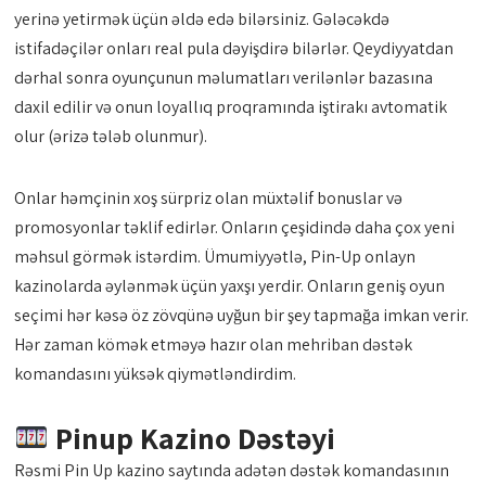
yerinə yetirmək üçün əldə edə bilərsiniz. Gələcəkdə
istifadəçilər onları real pula dəyişdirə bilərlər. Qeydiyyatdan
dərhal sonra oyunçunun məlumatları verilənlər bazasına
daxil edilir və onun loyallıq proqramında iştirakı avtomatik
olur (ərizə tələb olunmur).
Onlar həmçinin xoş sürpriz olan müxtəlif bonuslar və
promosyonlar təklif edirlər. Onların çeşidində daha çox yeni
məhsul görmək istərdim. Ümumiyyətlə, Pin-Up onlayn
kazinolarda əylənmək üçün yaxşı yerdir. Onların geniş oyun
seçimi hər kəsə öz zövqünə uyğun bir şey tapmağa imkan verir.
Hər zaman kömək etməyə hazır olan mehriban dəstək
komandasını yüksək qiymətləndirdim.
Pinup Kazino Dəstəyi
Rəsmi Pin Up kazino saytında adətən dəstək komandasının