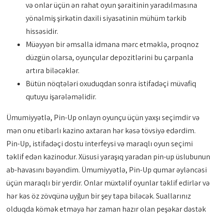
və onlar üçün ən rahat oyun şəraitinin yaradılmasına
yönəlmiş şirkətin daxili siyasətinin mühüm tərkib
hissəsidir.
Müəyyən bir əmsalla idmana mərc etməklə, proqnoz
düzgün olarsa, oyunçular depozitlərini bu çarpanla
artıra biləcəklər.
Bütün nöqtələri oxuduqdan sonra istifadəçi müvafiq
qutuyu işarələməlidir.
Ümumiyyətlə, Pin-Up onlayn oyunçu üçün yaxşı seçimdir və
mən onu etibarlı kazino axtaran hər kəsə tövsiyə edərdim.
Pin-Up, istifadəçi dostu interfeysi və maraqlı oyun seçimi
təklif edən kazinodur. Xüsusi yaraşıq yaradan pin-up üslubunun
ab-havasını bəyəndim. Ümumiyyətlə, Pin-Up qumar əyləncəsi
üçün maraqlı bir yerdir. Onlar müxtəlif oyunlar təklif edirlər və
hər kəs öz zövqünə uyğun bir şey tapa biləcək. Suallarınız
olduqda kömək etməyə hər zaman hazır olan peşəkar dəstək