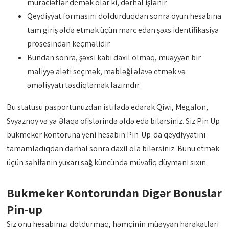
müraciətlər demək olar ki, dərhal işlənir.
Qeydiyyat formasını doldurduqdan sonra oyun hesabına
tam giriş əldə etmək üçün mərc edən şəxs identifikasiya
prosesindən keçməlidir.
Bundan sonra, şəxsi kabi daxil olmaq, müəyyən bir
maliyyə aləti seçmək, məbləği əlavə etmək və
əməliyyatı təsdiqləmək lazımdır.
Bu statusu pasportunuzdan istifadə edərək Qiwi, Megafon,
Svyaznoy və ya Əlaqə ofislərində əldə edə bilərsiniz. Siz Pin Up
bukmeker kontoruna yeni hesabın Pin-Up-da qeydiyyatını
tamamladıqdan dərhal sonra daxil ola bilərsiniz. Bunu etmək
üçün səhifənin yuxarı sağ küncündə müvafiq düyməni sıxın.
Bukmeker Kontorundan Digər Bonuslar
Pin-up
Siz onu hesabınızı doldurmaq, həmçinin müəyyən hərəkətləri