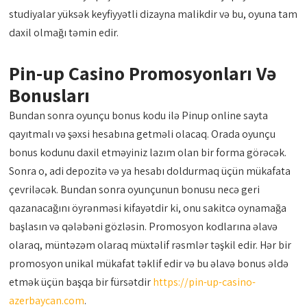
studiyalar yüksək keyfiyyətli dizayna malikdir və bu, oyuna tam
daxil olmağı təmin edir.
Pin-up Casino Promosyonları Və
Bonusları
Bundan sonra oyunçu bonus kodu ilə Pinup online sayta
qayıtmalı və şəxsi hesabına getməli olacaq. Orada oyunçu
bonus kodunu daxil etməyiniz lazım olan bir forma görəcək.
Sonra o, adi depozitə və ya hesabı doldurmaq üçün mükafata
çevriləcək. Bundan sonra oyunçunun bonusu necə geri
qazanacağını öyrənməsi kifayətdir ki, onu sakitcə oynamağa
başlasın və qələbəni gözləsin. Promosyon kodlarına əlavə
olaraq, müntəzəm olaraq müxtəlif rəsmlər təşkil edir. Hər bir
promosyon unikal mükafat təklif edir və bu əlavə bonus əldə
etmək üçün başqa bir fürsətdir
https://pin-up-casino-
azerbaycan.com
.