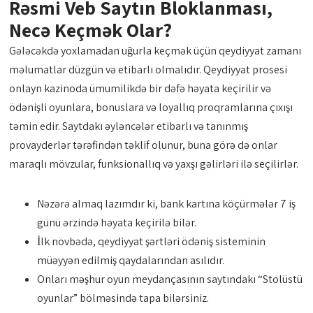
Rəsmi Veb Saytın Bloklanması,
Necə Keçmək Olar?
Gələcəkdə yoxlamadan uğurla keçmək üçün qeydiyyat zamanı
məlumatlar düzgün və etibarlı olmalıdır. Qeydiyyat prosesi
onlayn kazinoda ümumilikdə bir dəfə həyata keçirilir və
ödənişli oyunlara, bonuslara və loyallıq proqramlarına çıxışı
təmin edir. Saytdakı əyləncələr etibarlı və tanınmış
provayderlər tərəfindən təklif olunur, buna görə də onlar
maraqlı mövzular, funksionallıq və yaxşı gəlirləri ilə seçilirlər.
Nəzərə almaq lazımdır ki, bank kartına köçürmələr 7 iş
günü ərzində həyata keçirilə bilər.
İlk növbədə, qeydiyyat şərtləri ödəniş sisteminin
müəyyən edilmiş qaydalarından asılıdır.
Onları məşhur oyun meydançasının saytındakı “Stolüstü
oyunlar” bölməsində tapa bilərsiniz.