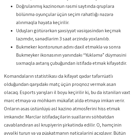
Doğrulanmış kazinonun rəsmi saytında qruplara
bölünmə oyunçular üçün seçim rahatlığı nəzərə
alınmaqla həyata keçirilir.
Uduşları götürərkən şəxsiyyət vəsiqəsindən keçmək
lazımdır, sənədlərim 3 saat ərzində yoxlanılıb.
Bukmeker kontorunun adını daxil etməklə və sonra
Bukmeyker ikonasının yanındakı “Yükləmə” düyməsini
sıxmaqla axtarış çubuğundan istifadə etmək kifayətdir.
Komandaların statistikası da kifayət qədər təfərrüatlı
olduğundan qarşıdakı matç üçün proqnoz vermək asan
olacaq. Esports yarışları il boyu keçirilir ki, bu da istənilən vaxt
mərc etməyə və möhkəm mükafat əldə etməyə imkan verir.
Onların əsas üstünlüyü əsl kazino atmosferini hiss etmək
imkanıdır. Mərclər istifadəçilərin suallarını söhbətdən
cavablandıran əsl krupiyerin şirkətində edilir. O, həmçinin
əvvəlki turun və ya püşkatmanın nəticələrini açıqlayır. Bütün