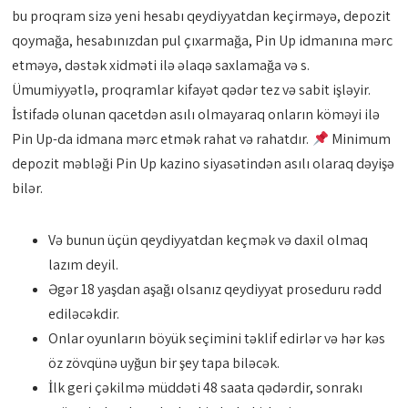
bu proqram sizə yeni hesabı qeydiyyatdan keçirməyə, depozit
qoymağa, hesabınızdan pul çıxarmağa, Pin Up idmanına mərc
etməyə, dəstək xidməti ilə əlaqə saxlamağa və s.
Ümumiyyətlə, proqramlar kifayət qədər tez və sabit işləyir.
İstifadə olunan qacetdən asılı olmayaraq onların köməyi ilə
Pin Up-da idmana mərc etmək rahat və rahatdır.
Minimum
depozit məbləği Pin Up kazino siyasətindən asılı olaraq dəyişə
bilər.
Və bunun üçün qeydiyyatdan keçmək və daxil olmaq
lazım deyil.
Əgər 18 yaşdan aşağı olsanız qeydiyyat proseduru rədd
ediləcəkdir.
Onlar oyunların böyük seçimini təklif edirlər və hər kəs
öz zövqünə uyğun bir şey tapa biləcək.
İlk geri çəkilmə müddəti 48 saata qədərdir, sonrakı