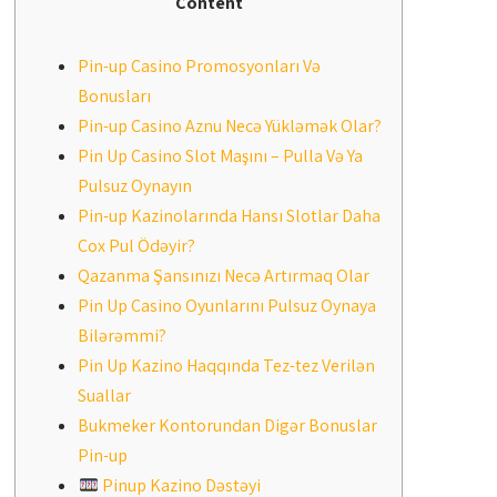
Content
Pin-up Casino Promosyonları Və
Bonusları
Pin-up Casino Aznu Necə Yükləmək Olar?
Pin Up Casino Slot Maşını – Pulla Və Ya
Pulsuz Oynayın
Pin-up Kazinolarında Hansı Slotlar Daha
Çox Pul Ödəyir?
Qazanma Şansınızı Necə Artırmaq Olar
Pin Up Casino Oyunlarını Pulsuz Oynaya
Bilərəmmi?
Pin Up Kazino Haqqında Tez-tez Verilən
Suallar
Bukmeker Kontorundan Digər Bonuslar
Pin-up
Pinup Kazino Dəstəyi