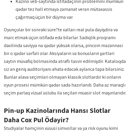
Kazino veb-saytında istifadəçinin problemini mümkün
qədər tez həll etməyə zəmanət verən mütəxəssis
çağırmaq üçün bir düymə var.
Oyunçular bir sonraki süre?te xalları real pula dəyişdirə və
mərc etmək üçün istifadə edə bilərlər. Sadiqlik proqramı
daxilində səviyyə nə qədər yüksək olarsa, pincoin məzənnəsi
bir o qədər sərfəli olar. Aksiyaların və bonusların şərtləri
saytın müvafiq bölməsində ətraflı təsvir edilmişdir. Kataloqda
siz ən geniş auditoriyanı əhatə edəcək əyləncə tapa bilərsiniz.
Bunlar əlavə seçimləri olmayan klassik slotlardır ki onların
oyun prosesi mümkün qədər sadə hazırlanıb. Daha az maraqlı
seçim parlaq vizual üslubu ilə seçilən müasir slot maşınlarıdır.
Pin-up Kazinolarında Hansı Slotlar
Daha Çox Pul Ödəyir?
Studiyalar həmçinin xüsusi simvollar və ya risk oyunu kimi