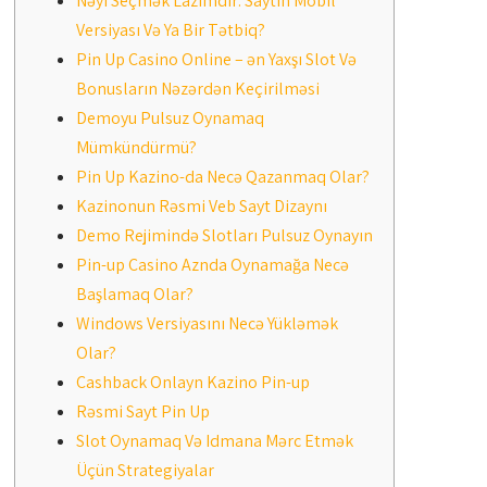
Nəyi Seçmək Lazımdır: Saytın Mobil
Versiyası Və Ya Bir Tətbiq?
Pin Up Casino Online – ​​ən Yaxşı Slot Və
Bonusların Nəzərdən Keçirilməsi
Demoyu Pulsuz Oynamaq
Mümkündürmü?
Pin Up Kazino-da Necə Qazanmaq Olar?
Kazinonun Rəsmi Veb Sayt Dizaynı
Demo Rejimində Slotları Pulsuz Oynayın
Pin-up Casino Aznda Oynamağa Necə
Başlamaq Olar?
Windows Versiyasını Necə Yükləmək
Olar?
Cashback Onlayn Kazino Pin-up
Rəsmi Sayt Pin Up
Slot Oynamaq Və Idmana Mərc Etmək
Üçün Strategiyalar