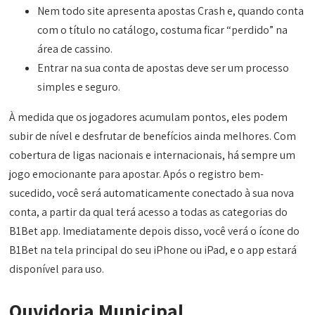
Nem todo site apresenta apostas Crash e, quando conta
com o título no catálogo, costuma ficar “perdido” na
área de cassino.
Entrar na sua conta de apostas deve ser um processo
simples e seguro.
À medida que os jogadores acumulam pontos, eles podem
subir de nível e desfrutar de benefícios ainda melhores. Com
cobertura de ligas nacionais e internacionais, há sempre um
jogo emocionante para apostar. Após o registro bem-
sucedido, você será automaticamente conectado à sua nova
conta, a partir da qual terá acesso a todas as categorias do
B1Bet app. Imediatamente depois disso, você verá o ícone do
B1Bet na tela principal do seu iPhone ou iPad, e o app estará
disponível para uso.
Ouvidoria Municipal