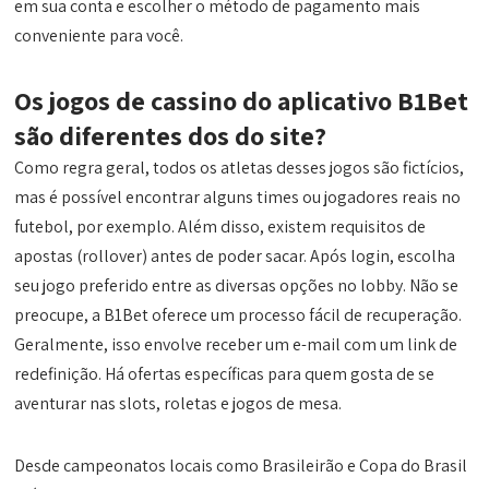
em sua conta e escolher o método de pagamento mais
conveniente para você.
Os jogos de cassino do aplicativo B1Bet
são diferentes dos do site?
Como regra geral, todos os atletas desses jogos são fictícios,
mas é possível encontrar alguns times ou jogadores reais no
futebol, por exemplo. Além disso, existem requisitos de
apostas (rollover) antes de poder sacar. Após login, escolha
seu jogo preferido entre as diversas opções no lobby. Não se
preocupe, a B1Bet oferece um processo fácil de recuperação.
Geralmente, isso envolve receber um e-mail com um link de
redefinição. Há ofertas específicas para quem gosta de se
aventurar nas slots, roletas e jogos de mesa.
Desde campeonatos locais como Brasileirão e Copa do Brasil