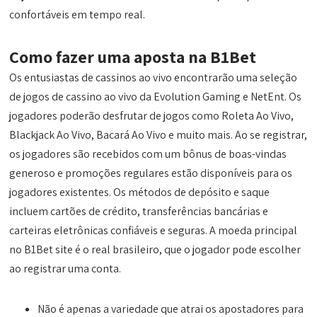
confortáveis em tempo real.
Como fazer uma aposta na B1Bet
Os entusiastas de cassinos ao vivo encontrarão uma seleção
de jogos de cassino ao vivo da Evolution Gaming e NetEnt. Os
jogadores poderão desfrutar de jogos como Roleta Ao Vivo,
Blackjack Ao Vivo, Bacará Ao Vivo e muito mais. Ao se registrar,
os jogadores são recebidos com um bônus de boas-vindas
generoso e promoções regulares estão disponíveis para os
jogadores existentes. Os métodos de depósito e saque
incluem cartões de crédito, transferências bancárias e
carteiras eletrônicas confiáveis e seguras. A moeda principal
no B1Bet site é o real brasileiro, que o jogador pode escolher
ao registrar uma conta.
Não é apenas a variedade que atrai os apostadores para