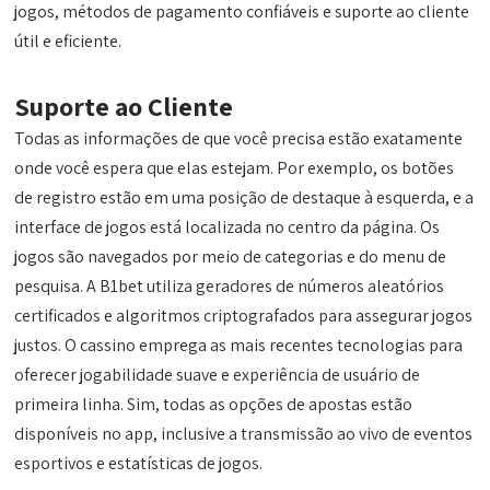
jogos, métodos de pagamento confiáveis e suporte ao cliente
útil e eficiente.
Suporte ao Cliente
Todas as informações de que você precisa estão exatamente
onde você espera que elas estejam. Por exemplo, os botões
de registro estão em uma posição de destaque à esquerda, e a
interface de jogos está localizada no centro da página. Os
jogos são navegados por meio de categorias e do menu de
pesquisa. A B1bet utiliza geradores de números aleatórios
certificados e algoritmos criptografados para assegurar jogos
justos. O cassino emprega as mais recentes tecnologias para
oferecer jogabilidade suave e experiência de usuário de
primeira linha. Sim, todas as opções de apostas estão
disponíveis no app, inclusive a transmissão ao vivo de eventos
esportivos e estatísticas de jogos.