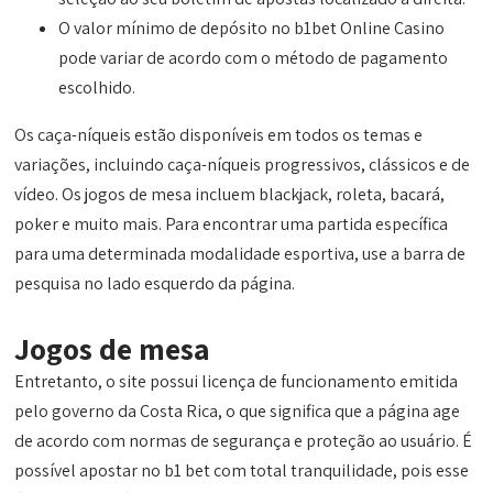
O valor mínimo de depósito no b1bet Online Casino
pode variar de acordo com o método de pagamento
escolhido.
Os caça-níqueis estão disponíveis em todos os temas e
variações, incluindo caça-níqueis progressivos, clássicos e de
vídeo. Os jogos de mesa incluem blackjack, roleta, bacará,
poker e muito mais. Para encontrar uma partida específica
para uma determinada modalidade esportiva, use a barra de
pesquisa no lado esquerdo da página.
Jogos de mesa
Entretanto, o site possui licença de funcionamento emitida
pelo governo da Costa Rica, o que significa que a página age
de acordo com normas de segurança e proteção ao usuário. É
possível apostar no b1 bet com total tranquilidade, pois esse