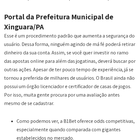
Portal da Prefeitura Municipal de
Xinguara/PA
Esse é um procedimento padrão que aumenta a segurança do
usuário. Dessa forma, ninguém agindo de má fé poderá retirar
dinheiro da sua conta. Assim, se você quer investir no ramo
das apostas online para além das jogatinas, deverá buscar por
outras ações. Apesar de ter pouco tempo de experiência, já se
tornou a preferida de milhares de usuários. O Brasil ainda não
possui um órgão licenciador e certificador de casas de jogos.
Por isso, muita gente procura por uma avaliação antes
mesmo de se cadastrar.
Como podemos ver, a B1Bet oferece odds competitivas,
especialmente quando comparada com gigantes
estabelecidos no mercado.