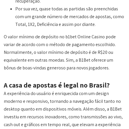
recuperação.
Por sua vez, quase todas as partidas são preenchidas
com um grande número de mercados de apostas, como
Total, 1X2, Deficiência e assim por diante.
O valor mínimo de depósito no b1bet Online Casino pode
variar de acordo com o método de pagamento escolhido.
Normalmente, o valor mínimo de depósito é de R$20 ou
equivalente em outras moedas. Sim, a B1Bet oferece um
bônus de boas-vindas generoso para novos jogadores.
A casa de apostas é legal no Brasil?
A experiência do usuário é enriquecida com um design
moderno e responsivo, tornando a navegação fácil tanto no
desktop quanto em dispositivos móveis. Além disso, a B1Bet
investiu em recursos inovadores, como transmissões ao vivo,
cash out e gráficos em tempo real, que elevam a experiência