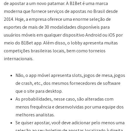
de apostar a um novo patamar. A B1Bet é uma marca
moderna que fornece serviços de apostas no Brasil desde
2014. Hoje, a empresa oferece uma enorme seleção de
esportes de mais de 30 modalidades disponíveis para
usuários móveis em qualquer dispositivo Android ou iOS por
meio do B1Bet app. Além disso, o lobby apresenta muitas
competições brasileiras locais, bem como torneios
internacionais.
Não, o app móvel apresenta slots, jogos de mesa, jogos
de crash, etc., dos mesmos fornecedores de software
que o site para desktop.
As probabilidades, nesse caso, são alteradas com
menos frequência e desenvolvidas por uma equipe dos
melhores analistas.
Se quiser apostar, você deve adicionar pelo menos uma
seleção ao seu boletim de apostas localizado à direita.