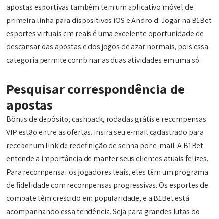
apostas esportivas também tem um aplicativo móvel de
primeira linha para dispositivos iOS e Android. Jogar na B1Bet
esportes virtuais em reais é uma excelente oportunidade de
descansar das apostas e dos jogos de azar normais, pois essa
categoria permite combinar as duas atividades em uma só.
Pesquisar correspondência de
apostas
Bônus de depósito, cashback, rodadas grátis e recompensas
VIP estão entre as ofertas. Insira seu e-mail cadastrado para
receber um link de redefinição de senha por e-mail. A B1Bet
entende a importância de manter seus clientes atuais felizes.
Para recompensar os jogadores leais, eles têm um programa
de fidelidade com recompensas progressivas. Os esportes de
combate têm crescido em popularidade, e a B1Bet está
acompanhando essa tendência. Seja para grandes lutas do