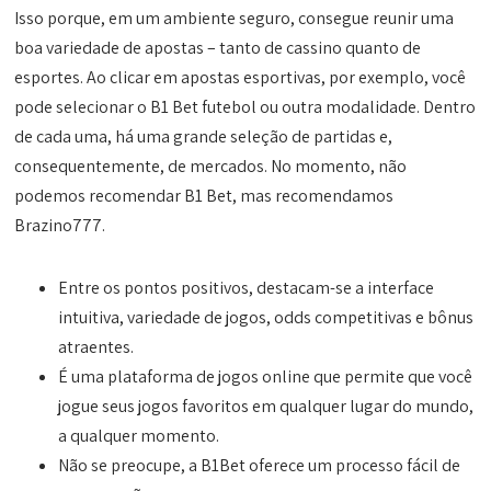
Isso porque, em um ambiente seguro, consegue reunir uma
boa variedade de apostas – tanto de cassino quanto de
esportes. Ao clicar em apostas esportivas, por exemplo, você
pode selecionar o B1 Bet futebol ou outra modalidade. Dentro
de cada uma, há uma grande seleção de partidas e,
consequentemente, de mercados. No momento, não
podemos recomendar B1 Bet, mas recomendamos
Brazino777.
Entre os pontos positivos, destacam-se a interface
intuitiva, variedade de jogos, odds competitivas e bônus
atraentes.
É uma plataforma de jogos online que permite que você
jogue seus jogos favoritos em qualquer lugar do mundo,
a qualquer momento.
Não se preocupe, a B1Bet oferece um processo fácil de