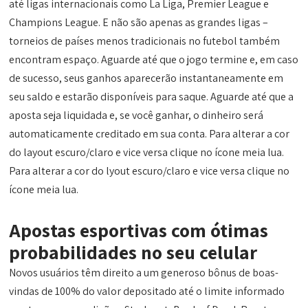
até ligas internacionais como La Liga, Premier League e
Champions League. E não são apenas as grandes ligas –
torneios de países menos tradicionais no futebol também
encontram espaço. Aguarde até que o jogo termine e, em caso
de sucesso, seus ganhos aparecerão instantaneamente em
seu saldo e estarão disponíveis para saque. Aguarde até que a
aposta seja liquidada e, se você ganhar, o dinheiro será
automaticamente creditado em sua conta. Para alterar a cor
do layout escuro/claro e vice versa clique no ícone meia lua.
Para alterar a cor do lyout escuro/claro e vice versa clique no
ícone meia lua.
Apostas esportivas com ótimas
probabilidades no seu celular
Novos usuários têm direito a um generoso bônus de boas-
vindas de 100% do valor depositado até o limite informado