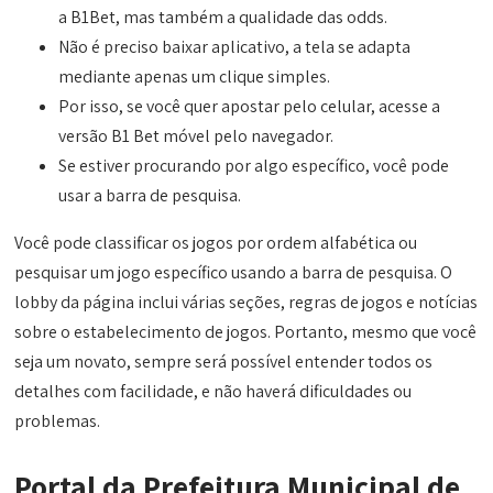
a B1Bet, mas também a qualidade das odds.
Não é preciso baixar aplicativo, a tela se adapta
mediante apenas um clique simples.
Por isso, se você quer apostar pelo celular, acesse a
versão B1 Bet móvel pelo navegador.
Se estiver procurando por algo específico, você pode
usar a barra de pesquisa.
Você pode classificar os jogos por ordem alfabética ou
pesquisar um jogo específico usando a barra de pesquisa. O
lobby da página inclui várias seções, regras de jogos e notícias
sobre o estabelecimento de jogos. Portanto, mesmo que você
seja um novato, sempre será possível entender todos os
detalhes com facilidade, e não haverá dificuldades ou
problemas.
Portal da Prefeitura Municipal de