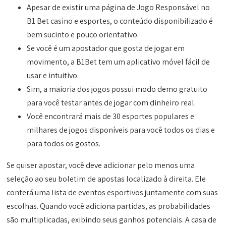
Apesar de existir uma página de Jogo Responsável no
B1 Bet casino e esportes, o conteúdo disponibilizado é
bem sucinto e pouco orientativo.
Se você é um apostador que gosta de jogar em
movimento, a B1Bet tem um aplicativo móvel fácil de
usar e intuitivo.
Sim, a maioria dos jogos possui modo demo gratuito
para você testar antes de jogar com dinheiro real.
Você encontrará mais de 30 esportes populares e
milhares de jogos disponíveis para você todos os dias e
para todos os gostos.
Se quiser apostar, você deve adicionar pelo menos uma
seleção ao seu boletim de apostas localizado à direita. Ele
conterá uma lista de eventos esportivos juntamente com suas
escolhas. Quando você adiciona partidas, as probabilidades
são multiplicadas, exibindo seus ganhos potenciais. A casa de