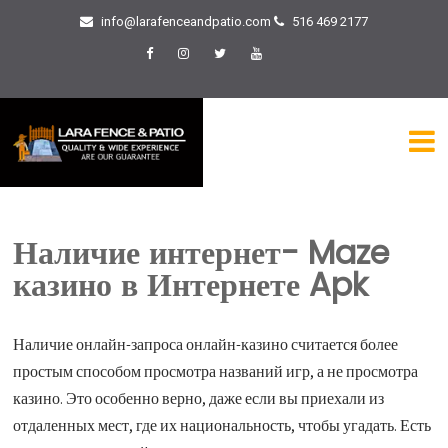
info@larafenceandpatio.com
516 469 2177
Наличие интернет- Maze
казино в Интернете Apk
Наличие онлайн-запроса онлайн-казино считается более
простым способом просмотра названий игр, а не просмотра
казино. Это особенно верно, даже если вы приехали из
отдаленных мест, где их национальность, чтобы угадать. Есть