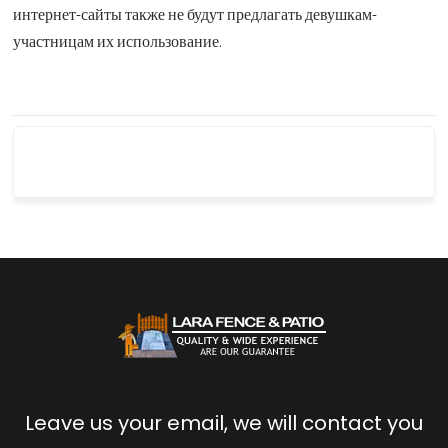
интернет-сайты также не будут предлагать девушкам-
участницам их использование.
Leave us your email, we will contact you