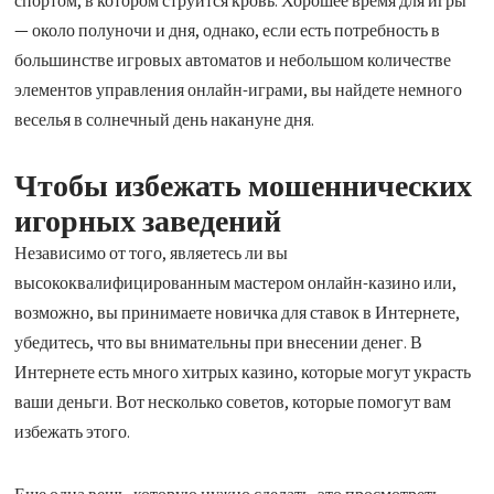
спортом, в котором струится кровь. Хорошее время для игры
— около полуночи и дня, однако, если есть потребность в
большинстве игровых автоматов и небольшом количестве
элементов управления онлайн-играми, вы найдете немного
веселья в солнечный день накануне дня.
Чтобы избежать мошеннических
игорных заведений
Независимо от того, являетесь ли вы
высококвалифицированным мастером онлайн-казино или,
возможно, вы принимаете новичка для ставок в Интернете,
убедитесь, что вы внимательны при внесении денег. В
Интернете есть много хитрых казино, которые могут украсть
ваши деньги. Вот несколько советов, которые помогут вам
избежать этого.