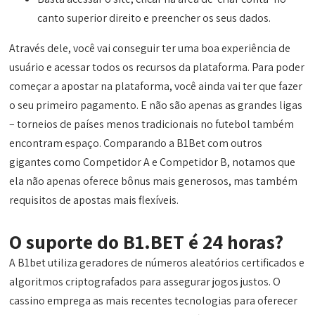
canto superior direito e preencher os seus dados.
Através dele, você vai conseguir ter uma boa experiência de
usuário e acessar todos os recursos da plataforma. Para poder
começar a apostar na plataforma, você ainda vai ter que fazer
o seu primeiro pagamento. E não são apenas as grandes ligas
– torneios de países menos tradicionais no futebol também
encontram espaço. Comparando a B1Bet com outros
gigantes como Competidor A e Competidor B, notamos que
ela não apenas oferece bônus mais generosos, mas também
requisitos de apostas mais flexíveis.
O suporte do B1.BET é 24 horas?
A B1bet utiliza geradores de números aleatórios certificados e
algoritmos criptografados para assegurar jogos justos. O
cassino emprega as mais recentes tecnologias para oferecer