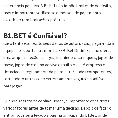
experiência positiva. A B1 Bet não impõe limites de depósito,
mas é importante verificar se o método de pagamento
escolhido tem limitações próprias.
B1.BET é Confiável?
Caso tenha esquecido seus dados de autorização, peça ajuda à
equipe de suporte da empresa. O B1Bet Online Casino oferece
uma ampla seleção de jogos, incluindo caça-níqueis, jogos de
mesa, jogos de cassino ao vivo e muito mais. A empresa é
licenciada e regulamentada pelas autoridades competentes,
tornando-o um cassino extremamente seguro e confiável
para jogar.
Quando se trata de confiabilidade, é importante considerar
vários fatores antes de tomar uma decisão. Depois de fazer o
entrar, você será levado à página principal do B1Bet, onde