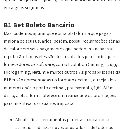
em alguns segundos.
B1 Bet Boleto Bancário
Mas, pudemos apurar que é uma plataforma que paga a
maioria de seus usuários, porém, possui reclamações sérias
de calote em seus pagamentos que podem manchar sua
reputação. Todos eles são desenvolvidos pelos principais
fornecedores de software, como Evolution Gaming, Ezugi,
Microgaming, NetEnt e muitos outros. As probabilidades da
B1Bet são apresentadas no formato decimal, ou seja, dois
números após o ponto decimal, por exemplo, 1,60. Além
disso, a plataforma oferece uma variedade de promoções
para incentivar os usuários a apostar.
Afinal, são as ferramentas perfeitas para atrair a
atenção e fidelizar novos apostadores de todos os