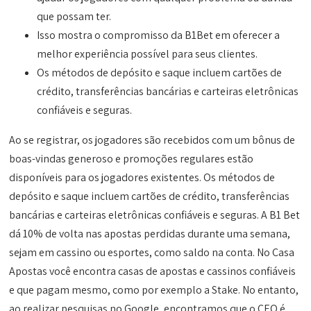
que possam ter.
Isso mostra o compromisso da B1Bet em oferecer a
melhor experiência possível para seus clientes.
Os métodos de depósito e saque incluem cartões de
crédito, transferências bancárias e carteiras eletrônicas
confiáveis e seguras.
Ao se registrar, os jogadores são recebidos com um bônus de
boas-vindas generoso e promoções regulares estão
disponíveis para os jogadores existentes. Os métodos de
depósito e saque incluem cartões de crédito, transferências
bancárias e carteiras eletrônicas confiáveis e seguras. A B1 Bet
dá 10% de volta nas apostas perdidas durante uma semana,
sejam em cassino ou esportes, como saldo na conta. No Casa
Apostas você encontra casas de apostas e cassinos confiáveis
e que pagam mesmo, como por exemplo a Stake. No entanto,
ao realizar pesquisas no Google, encontramos que o CEO é