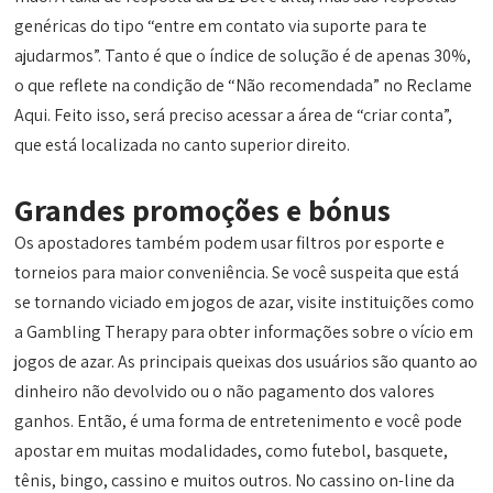
genéricas do tipo “entre em contato via suporte para te
ajudarmos”. Tanto é que o índice de solução é de apenas 30%,
o que reflete na condição de “Não recomendada” no Reclame
Aqui. Feito isso, será preciso acessar a área de “criar conta”,
que está localizada no canto superior direito.
Grandes promoções e bónus
Os apostadores também podem usar filtros por esporte e
torneios para maior conveniência. Se você suspeita que está
se tornando viciado em jogos de azar, visite instituições como
a Gambling Therapy para obter informações sobre o vício em
jogos de azar. As principais queixas dos usuários são quanto ao
dinheiro não devolvido ou o não pagamento dos valores
ganhos. Então, é uma forma de entretenimento e você pode
apostar em muitas modalidades, como futebol, basquete,
tênis, bingo, cassino e muitos outros. No cassino on-line da