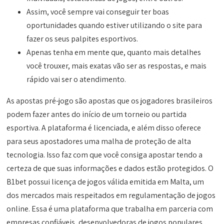
Assim, você sempre vai conseguir ter boas
oportunidades quando estiver utilizando o site para
fazer os seus palpites esportivos.
Apenas tenha em mente que, quanto mais detalhes
você trouxer, mais exatas vão ser as respostas, e mais
rápido vai ser o atendimento.
As apostas pré-jogo são apostas que os jogadores brasileiros
podem fazer antes do início de um torneio ou partida
esportiva. A plataforma é licenciada, e além disso oferece
para seus apostadores uma malha de proteção de alta
tecnologia. Isso faz com que você consiga apostar tendo a
certeza de que suas informações e dados estão protegidos. O
B1bet possui licença de jogos válida emitida em Malta, um
dos mercados mais respeitados em regulamentação de jogos
online. Essa é uma plataforma que trabalha em parceria com
empresas confiáveis, desenvolvedoras de jogos populares