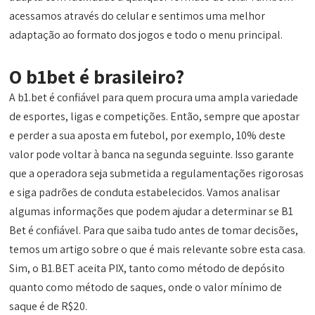
acessamos através do celular e sentimos uma melhor
adaptação ao formato dos jogos e todo o menu principal.
O b1bet é brasileiro?
A b1.bet é confiável para quem procura uma ampla variedade
de esportes, ligas e competições. Então, sempre que apostar
e perder a sua aposta em futebol, por exemplo, 10% deste
valor pode voltar à banca na segunda seguinte. Isso garante
que a operadora seja submetida a regulamentações rigorosas
e siga padrões de conduta estabelecidos. Vamos analisar
algumas informações que podem ajudar a determinar se B1
Bet é confiável. Para que saiba tudo antes de tomar decisões,
temos um artigo sobre o que é mais relevante sobre esta casa.
Sim, o B1.BET aceita PIX, tanto como método de depósito
quanto como método de saques, onde o valor mínimo de
saque é de R$20.