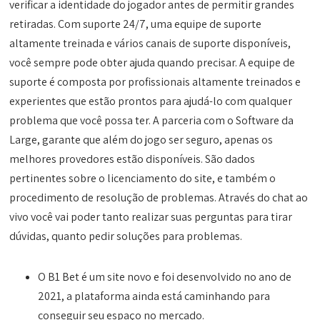
verificar a identidade do jogador antes de permitir grandes
retiradas. Com suporte 24/7, uma equipe de suporte
altamente treinada e vários canais de suporte disponíveis,
você sempre pode obter ajuda quando precisar. A equipe de
suporte é composta por profissionais altamente treinados e
experientes que estão prontos para ajudá-lo com qualquer
problema que você possa ter. A parceria com o Software da
Large, garante que além do jogo ser seguro, apenas os
melhores provedores estão disponíveis. São dados
pertinentes sobre o licenciamento do site, e também o
procedimento de resolução de problemas. Através do chat ao
vivo você vai poder tanto realizar suas perguntas para tirar
dúvidas, quanto pedir soluções para problemas.
O B1 Bet é um site novo e foi desenvolvido no ano de
2021, a plataforma ainda está caminhando para
conseguir seu espaço no mercado.