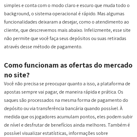
simples e conta com o modo claro e escuro que muda todo o
background, o sistema operacional é rápido. Mas algumas
funcionalidades deixaram a desejar, como o atendimento ao
cliente, que descrevemos mais abaixo. Infelizmente, esse site
não permite que você faça seus depósitos ou suas retiradas
através desse método de pagamento.
Como funcionam as ofertas do mercado
no site?
Você não precisa se preocupar quanto a isso, a plataforma de
apostas sempre vai pagar, de maneira rápida e prática. Os
saques são processados na mesma forma de pagamento do
depósito ou via transferência bancária quando possível. À
medida que os jogadores acumulam pontos, eles podem subir
de nível e desfrutar de benefícios ainda melhores. Também é
possível visualizar estatísticas, informações sobre