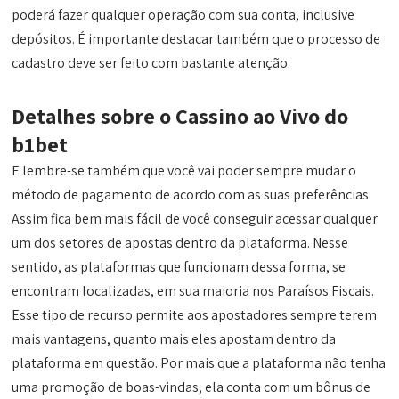
poderá fazer qualquer operação com sua conta, inclusive
depósitos. É importante destacar também que o processo de
cadastro deve ser feito com bastante atenção.
Detalhes sobre o Cassino ao Vivo do
b1bet
E lembre-se também que você vai poder sempre mudar o
método de pagamento de acordo com as suas preferências.
Assim fica bem mais fácil de você conseguir acessar qualquer
um dos setores de apostas dentro da plataforma. Nesse
sentido, as plataformas que funcionam dessa forma, se
encontram localizadas, em sua maioria nos Paraísos Fiscais.
Esse tipo de recurso permite aos apostadores sempre terem
mais vantagens, quanto mais eles apostam dentro da
plataforma em questão. Por mais que a plataforma não tenha
uma promoção de boas-vindas, ela conta com um bônus de