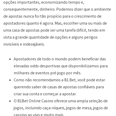
opções importantes, economizando tempo e,
consequentemente, dinheiro. Podemos dizer que o ambiente
de apostas nunca foi tão propício para o crescimento de
apostadores quanto é agora. Mas, escolher uma ou mais de
uma casa de apostas pode ser uma tarefa difícil, tendo em
vista a grande quantidade de opções e alguns perigos
invisíveis e indesejáveis.
Apostadores de todo o mundo podem beneficiar das
elevadas odds desportivas que disponibilizamos para
milhares de eventos pré-jogo por mês.
Como não recomendamos a B1.Bet, você pode estar
querendo saber de casas de apostas confiáveis para
criar sua conta e começar a apostar.
O B1Bet Online Casino oferece uma ampla seleção de
jogos, incluindo caça-níqueis, jogos de mesa, jogos de
cassino ao vivo e muito mais.