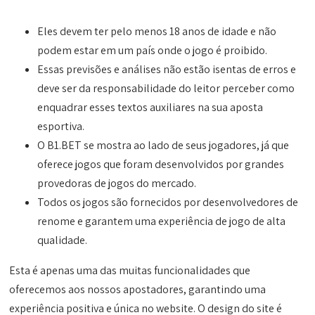
Eles devem ter pelo menos 18 anos de idade e não
podem estar em um país onde o jogo é proibido.
Essas previsões e análises não estão isentas de erros e
deve ser da responsabilidade do leitor perceber como
enquadrar esses textos auxiliares na sua aposta
esportiva.
O B1.BET se mostra ao lado de seus jogadores, já que
oferece jogos que foram desenvolvidos por grandes
provedoras de jogos do mercado.
Todos os jogos são fornecidos por desenvolvedores de
renome e garantem uma experiência de jogo de alta
qualidade.
Esta é apenas uma das muitas funcionalidades que
oferecemos aos nossos apostadores, garantindo uma
experiência positiva e única no website. O design do site é