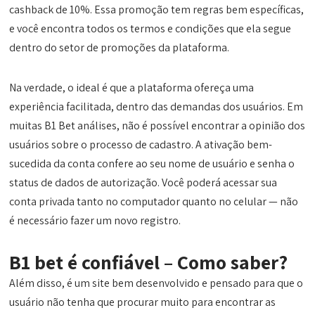
cashback de 10%. Essa promoção tem regras bem específicas,
e você encontra todos os termos e condições que ela segue
dentro do setor de promoções da plataforma.
Na verdade, o ideal é que a plataforma ofereça uma
experiência facilitada, dentro das demandas dos usuários. Em
muitas B1 Bet análises, não é possível encontrar a opinião dos
usuários sobre o processo de cadastro. A ativação bem-
sucedida da conta confere ao seu nome de usuário e senha o
status de dados de autorização. Você poderá acessar sua
conta privada tanto no computador quanto no celular — não
é necessário fazer um novo registro.
B1 bet é confiável – Como saber?
Além disso, é um site bem desenvolvido e pensado para que o
usuário não tenha que procurar muito para encontrar as