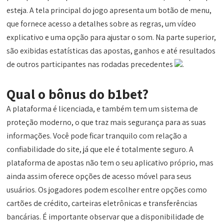
esteja. A tela principal do jogo apresenta um botão de menu,
que fornece acesso a detalhes sobre as regras, um vídeo
explicativo e uma opção para ajustar o som. Na parte superior,
são exibidas estatísticas das apostas, ganhos e até resultados
de outros participantes nas rodadas precedentes
.
Qual o bônus do b1bet?
A plataforma é licenciada, e também tem um sistema de
proteção moderno, o que traz mais segurança para as suas
informações. Você pode ficar tranquilo com relação a
confiabilidade do site, já que ele é totalmente seguro. A
plataforma de apostas não tem o seu aplicativo próprio, mas
ainda assim oferece opções de acesso móvel para seus
usuários. Os jogadores podem escolher entre opções como
cartões de crédito, carteiras eletrônicas e transferências
bancárias. É importante observar que a disponibilidade de