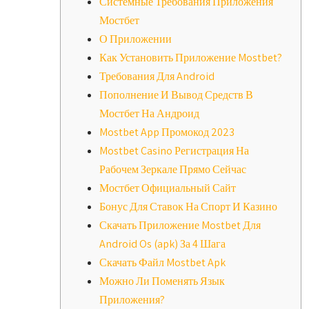
Системные Требования Приложения
Мостбет
О Приложении
Как Установить Приложение Mostbet?
Требования Для Android
Пополнение И Вывод Средств В
Мостбет На Андроид
Mostbet App Промокод 2023
Mostbet Casino Регистрация На
Рабочем Зеркале Прямо Сейчас
Мостбет Официальный Сайт
Бонус Для Ставок На Спорт И Казино
Скачать Приложение Mostbet Для
Android Os (apk) За 4 Шага
Скачать Файл Mostbet Apk
Можно Ли Поменять Язык
Приложения?