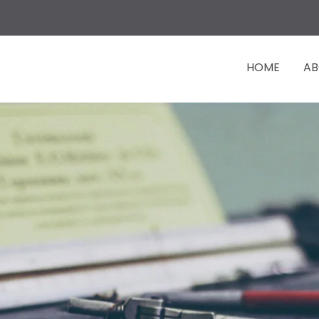
HOME
AB