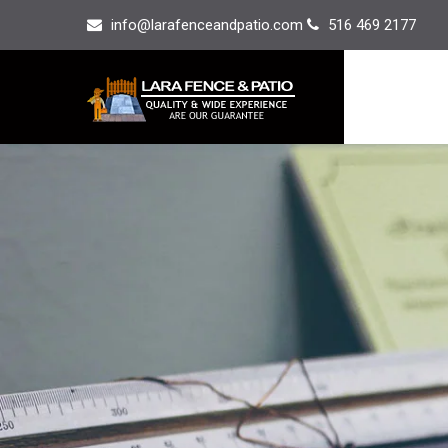
info@larafenceandpatio.com
516 469 2177