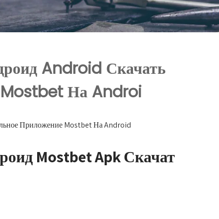
дроид Android Скачать
Mostbet На Androi
льное Приложение Mostbet На Android
роид Mostbet Apk Скачат