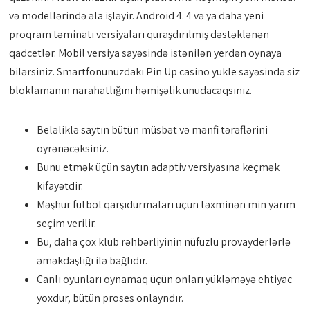
və modellərində əla işləyir. Android 4. 4 və ya daha yeni
proqram təminatı versiyaları quraşdırılmış dəstəklənən
qadcetlər. Mobil versiya sayəsində istənilən yerdən oynaya
bilərsiniz. Smartfonunuzdakı Pin Up casino yukle sayəsində siz
bloklamanın narahatlığını həmişəlik unudacaqsınız.
Beləliklə saytın bütün müsbət və mənfi tərəflərini
öyrənəcəksiniz.
Bunu etmək üçün saytın adaptiv versiyasına keçmək
kifayətdir.
Məşhur futbol qarşıdurmaları üçün təxminən min yarım
seçim verilir.
Bu, daha çox klub rəhbərliyinin nüfuzlu provayderlərlə
əməkdaşlığı ilə bağlıdır.
Canlı oyunları oynamaq üçün onları yükləməyə ehtiyac
yoxdur, bütün proses onlayndır.