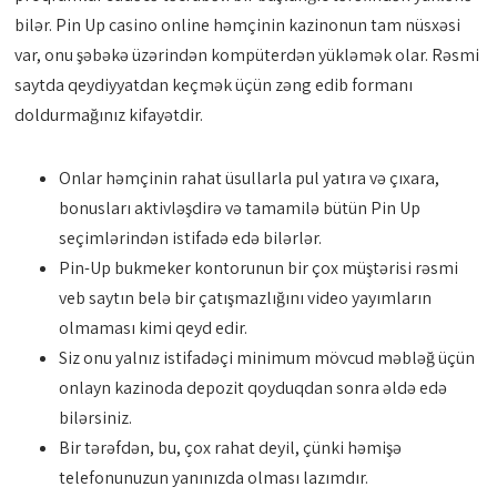
bilər. Pin Up casino online həmçinin kazinonun tam nüsxəsi
var, onu şəbəkə üzərindən kompüterdən yükləmək olar. Rəsmi
saytda qeydiyyatdan keçmək üçün zəng edib formanı
doldurmağınız kifayətdir.
Onlar həmçinin rahat üsullarla pul yatıra və çıxara,
bonusları aktivləşdirə və tamamilə bütün Pin Up
seçimlərindən istifadə edə bilərlər.
Pin-Up bukmeker kontorunun bir çox müştərisi rəsmi
veb saytın belə bir çatışmazlığını video yayımların
olmaması kimi qeyd edir.
Siz onu yalnız istifadəçi minimum mövcud məbləğ üçün
onlayn kazinoda depozit qoyduqdan sonra əldə edə
bilərsiniz.
Bir tərəfdən, bu, çox rahat deyil, çünki həmişə
telefonunuzun yanınızda olması lazımdır.