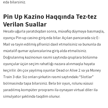
edə bilərsiniz.
Pin Up Kazino Haqqında Tez-tez
Verilən Suallar
Hesabı uğurla yaratdıqdan sonra, müvafiq düyməyə basmaqla,
oyunçu Pin-up casino giriş edə bilər. Açılan pəncərədə siz E-
Mail və təyin edilmiş şifrənizi daxil etməlisiniz və bununla da
müxtəlif qumar əyləncələrinə giriş əldə etməlisiniz.
Doğrulanmış kazinonun rəsmi saytında qruplara bölünmə
oyunçular üçün seçim rahatlığı nəzərə alınmaqla həyata
keçirilir. Ən çox yayılmış oyunlar Dead or Alive 2 və ya Money
Train 3-dür. Siz onları şirkətin rəsmi saytındakı “Slotlar”
bölməsində tapa bilərsiniz. Belə bir oyun, rolunu xüsusi
yaradılmış kompüter proqramı ilə oynayan virtual diler ilə
simulyator şəklində təqdim olunur.