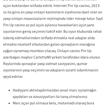
üçün kukilərdən istifadə edirik. Internet Pin Up casino, 2023-
cü ilə görə ən yaxşı onlayn kazinoların siyahısına daxil olan ən
yaxşı onlayn müəssisələrin reytinqində lider mövqe tutur. Sayt
Pin Up casino az pul üçün əyləncə həvəskarları üçün şans
oyunlarının geniş seçimini təklif edir. Bu oyun klubunda rahat
ödəniş xidmətlərindən istifadə etməklə real uduşlar əldə
etməklə müxtəlif ölkələrdən gələn qonaqların marağına
uyğun oynamaq mümkün olacaq. Onlayn casino Pin Up
azerbaijan məşhur CarlettaNV şirkəti tərəfindən idarə olunur.
Rəylərində qonaqlar yaxşı xidmət səviyyəsini, qumar
oyunlarının yaxşı seçimini və uduşların sürətli ödənilməsini
qeyd edirlər.
Hədiyyəni aktivləşdirməzdən əvvəl mərc oynamağın
qaydaları və xüsusiyyətləri ilə tanış olmalısınız.
Mərc üçün pul olmasa belə, mütəmadi olaraq bura