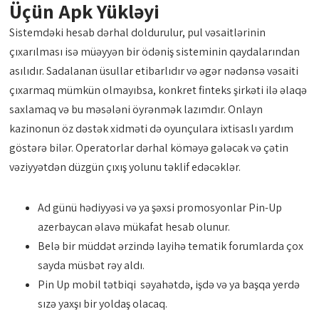
Üçün Apk Yükləyi
Sistemdəki hesab dərhal doldurulur, pul vəsaitlərinin
çıxarılması isə müəyyən bir ödəniş sisteminin qaydalarından
asılıdır. Sadalanan üsullar etibarlıdır və əgər nədənsə vəsaiti
çıxarmaq mümkün olmayıbsa, konkret finteks şirkəti ilə əlaqə
saxlamaq və bu məsələni öyrənmək lazımdır. Onlayn
kazinonun öz dəstək xidməti də oyunçulara ixtisaslı yardım
göstərə bilər. Operatorlar dərhal köməyə gələcək və çətin
vəziyyətdən düzgün çıxış yolunu təklif edəcəklər.
Ad günü hədiyyəsi və ya şəxsi promosyonlar Pin-Up
azerbaycan əlavə mükafat hesab olunur.
Belə bir müddət ərzində layihə tematik forumlarda çox
sayda müsbət rəy aldı.
Pin Up mobil tətbiqi səyahətdə, işdə və ya başqa yerdə
sızə yaxşı bir yoldaş olacaq.