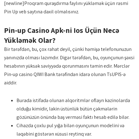
[newline]Proqram quraşdırma faylını yükləmək üçün rəsmi
Pin Up veb saytına daxil olmalısınız.
Pin-up Casino Apk-ni Ios Üçün Necə
Yükləmək Olar?
Bir tərəfdən, bu, çox rahat deyil, çünki həmişə telefonunuzun
yanınızda olması lazımdır. Digər tərəfdən, bu, oyunçunun şəxsi
hesabının yüksək səviyyədə qorunmasını təmin edir. Mərclər
Pin-up casino QIWI Bank tərəfindən idarə olunan TsUPIS-ə
aiddir.
Burada istifadə olunan alqoritmlər oflayn kazinolarda
olduğu kimidir, lakin üstünlük bütün çəkmələrin
gözünüzün önündə baş verməsi faktı hesab edilə bilər.
Cihazda çoxlu pul yığa bilən oyunçunun modelini və
ləqəbini göstərən xüsusi reytinq var.