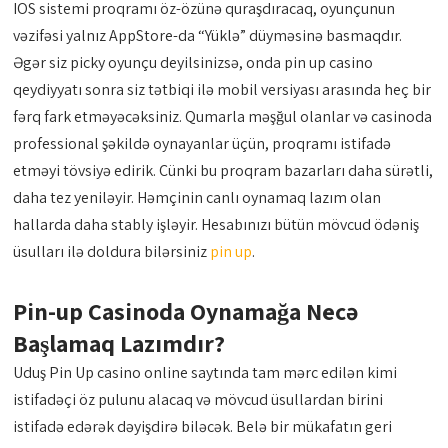
IOS sistemi proqramı öz-özünə quraşdıracaq, oyunçunun
vəzifəsi yalnız AppStore-da “Yüklə” düyməsinə basmaqdır.
Əgər siz picky oyunçu deyilsinizsə, onda pin up casino
qeydiyyatı sonra siz tətbiqi ilə mobil versiyası arasında heç bir
fərq fark etməyəcəksiniz. Qumarla məşğul olanlar və casinoda
professional şəkildə oynayanlar üçün, proqramı istifadə
etməyi tövsiyə edirik. Çünki bu proqram bazarları daha sürətli,
daha tez yeniləyir. Həmçinin canlı oynamaq lazım olan
hallarda daha stably işləyir. Hesabınızı bütün mövcud ödəniş
üsulları ilə doldura bilərsiniz
pin up
.
Pin-up Casinoda Oynamağa Necə
Başlamaq Lazımdır?
Uduş Pin Up casino online saytında tam mərc edilən kimi
istifadəçi öz pulunu alacaq və mövcud üsullardan birini
istifadə edərək dəyişdirə biləcək. Belə bir mükafatın geri