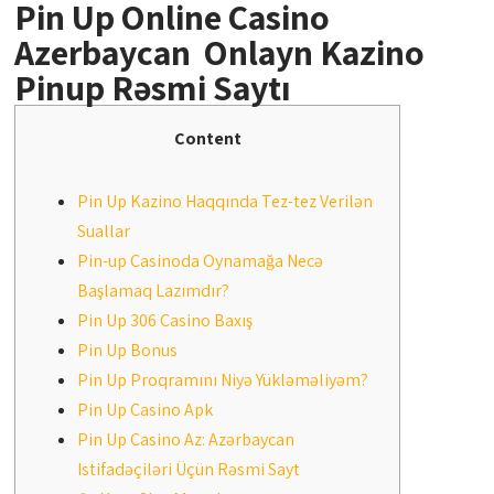
Pin Up Online Casino
Azerbaycan ️ Onlayn Kazino
Pinup Rəsmi Saytı
Content
Pin Up Kazino Haqqında Tez-tez Verilən
Suallar
Pin-up Casinoda Oynamağa Necə
Başlamaq Lazımdır?
Pin Up 306 Casino Baxış
Pin Up Bonus
Pin Up Proqramını Niyə Yükləməliyəm?
Pin Up Casino Apk
Pin Up Casino Az: Azərbaycan
Istifadəçiləri Üçün Rəsmi Sayt