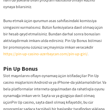
həm də yüklənə bilən proqram vasitəsilə onlayn kazino
oynaya bilərsiniz.
Bunu etmək üçün qurumun əsas səhifəsindəki komissiya
simgəsini vurmalısınız. Bütün funksiyalara daxil olmaq üçün
bir hesab qeyd etməlisiniz. Bundan dərhal sonra bonusları
aktivləşdirmək imkanı əldə edirsiniz. Pin Up Bonus bölməsi
bir promosyonu özünüz seçməyinizə imkan verəcəkdir
https://pin-up-casino-azerbaycan.com/pin-up-giri/
.
Pin Up Bonus
Slot maşınlarını oflayn oynamaq üçün istifadəçilər Pin Up
casino müştərisini Android və ya iPhone-da yükləməlidirlər. Və
belə platformalar internetə qoşulmadan da rahatlıqla oyunu
oynamağa imkan verir. Sayta və ya güzgüyə daxil olmaq
üçünPin Up casino, sayta daxil olmaq kifayətdir, bu cür
proqramlar sadəcə təcrübəli bir başlanğıc tərəfindən yüklənə