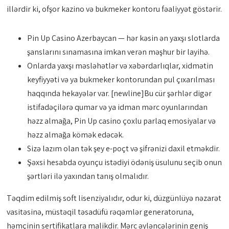
illərdir ki, ofşor kazino və bukmeker kontoru fəaliyyət göstərir.
Pin Up Casino Azerbaycan — hər kəsin ən yaxşı slotlarda
şanslarını sınamasına imkan verən məşhur bir layihə.
Onlarda yaxşı məsləhətlər və xəbərdarlıqlar, xidmətin
keyfiyyəti və ya bukmeker kontorundan pul çıxarılması
haqqında hekayələr var. [newline]Bu cür şərhlər digər
istifadəçilərə qumar və ya idman mərc oyunlarından
həzz almağa, Pin Up casino çoxlu parlaq emosiyalar və
həzz almağa kömək edəcək.
Sizə lazım olan tək şey e-poçt və şifrənizi daxil etməkdir.
Şəxsi hesabda oyunçu istədiyi ödəniş üsulunu seçib onun
şərtləri ilə yaxından tanış olmalıdır.
Təqdim edilmiş soft lisenziyalıdır, odur ki, düzgünlüyə nəzarət
vasitəsinə, müstəqil təsadüfü rəqəmlər generatoruna,
həmçinin sertifikatlara malikdir. Mərc əyləncələrinin geniş