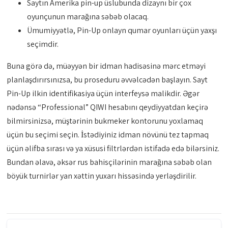
Saytın Amerika pin-up üslubunda dizaynı bir çox
oyunçunun marağına səbəb olacaq.
Ümumiyyətlə, Pin-Up onlayn qumar oyunları üçün yaxşı
seçimdir.
Buna görə də, müəyyən bir idman hadisəsinə mərc etməyi
planlaşdırırsınızsa, bu proseduru əvvəlcədən başlayın. Sayt
Pin-Up ilkin identifikasiya üçün interfeysə malikdir. Əgər
nədənsə “Professional” QIWI hesabını qeydiyyatdan keçirə
bilmirsinizsə, müştərinin bukmeker kontorunu yoxlamaq
üçün bu seçimi seçin. İstədiyiniz idman növünü tez tapmaq
üçün əlifba sırası və ya xüsusi filtrlərdən istifadə edə bilərsiniz.
Bundan əlavə, əksər rus bahisçilərinin marağına səbəb olan
böyük turnirlər yan xəttin yuxarı hissəsində yerləşdirilir.