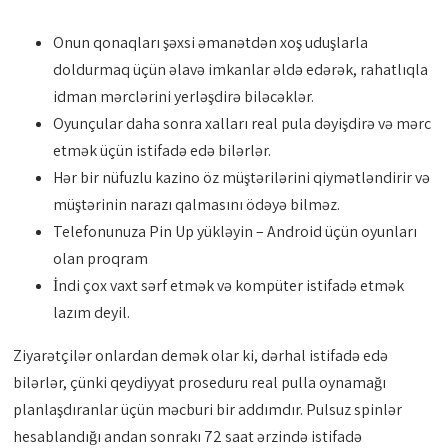
Onun qonaqları şəxsi əmanətdən xoş uduşlarla
doldurmaq üçün əlavə imkanlar əldə edərək, rahatlıqla
idman mərclərini yerləşdirə biləcəklər.
Oyunçular daha sonra xalları real pula dəyişdirə və mərc
etmək üçün istifadə edə bilərlər.
Hər bir nüfuzlu kazino öz müştərilərini qiymətləndirir və
müştərinin narazı qalmasını ödəyə bilməz.
Telefonunuza Pin Up yükləyin – Android üçün oyunları
olan proqram
İndi çox vaxt sərf etmək və kompüter istifadə etmək
lazım deyil.
Ziyarətçilər onlardan demək olar ki, dərhal istifadə edə
bilərlər, çünki qeydiyyat proseduru real pulla oynamağı
planlaşdıranlar üçün məcburi bir addımdır. Pulsuz spinlər
hesablandığı andan sonrakı 72 saat ərzində istifadə