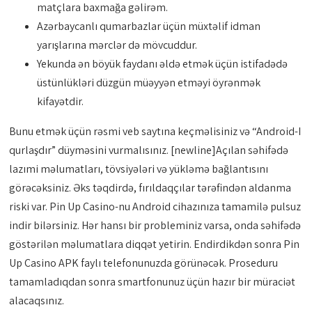
matçlara baxmağa gəlirəm.
Azərbaycanlı qumarbazlar üçün müxtəlif idman
yarışlarına mərclər də mövcuddur.
Yekunda ən böyük faydanı əldə etmək üçün istifadədə
üstünlükləri düzgün müəyyən etməyi öyrənmək
kifayətdir.
Bunu etmək üçün rəsmi veb saytına keçməlisiniz və “Android-I
qurlaşdır” düyməsini vurmalısınız. [newline]Açılan səhifədə
lazımi məlumatları, tövsiyələri və yükləmə bağlantısını
görəcəksiniz. Əks təqdirdə, fırıldaqçılar tərəfindən aldanma
riski var. Pin Up Casino-nu Android cihazınıza tamamilə pulsuz
indir bilərsiniz. Hər hansı bir probleminiz varsa, onda səhifədə
göstərilən məlumatlara diqqət yetirin. Endirdikdən sonra Pin
Up Casino APK faylı telefonunuzda görünəcək. Proseduru
tamamladıqdan sonra smartfonunuz üçün hazır bir müraciət
alacaqsınız.