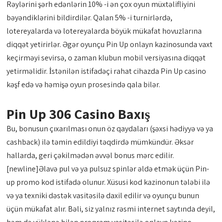
Rəylərini şərh edənlərin 10% -i ən çox oyun müxtəlifliyini
bəyəndiklərini bildirdilər. Qalan 5% -i turnirlərdə,
lotereyalarda və lotereyalarda böyük mükafat hovuzlarına
diqqət yetirirlər. Əgər oyunçu Pin Up onlayn kazinosunda vaxt
keçirməyi sevirsə, o zaman klubun mobil versiyasına diqqət
yetirməlidir. İstənilən istifadəçi rahat cihazda Pin Up casino
kəşf edə və həmişə oyun prosesində qala bilər.
Pin Up 306 Casino Baxış
Bu, bonusun çıxarılması onun öz qaydaları (şəxsi hədiyyə və ya
cashback) ilə təmin edildiyi təqdirdə mümkündür. Əksər
hallarda, geri çəkilmədən əvvəl bonus mərc edilir.
[newline]Əlavə pul və ya pulsuz spinlər əldə etmək üçün Pin-
up promo kod istifadə olunur. Xüsusi kod kazinonun tələbi ilə
və ya texniki dəstək vasitəsilə daxil edilir və oyunçu bunun
üçün mükafat alır. Bəli, siz yalnız rəsmi internet saytında deyil,