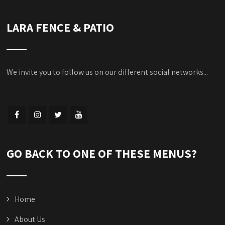
LARA FENCE & PATIO
We invite you to follow us on our different social networks...
GO BACK TO ONE OF THESE MENUS?
Home
About Us